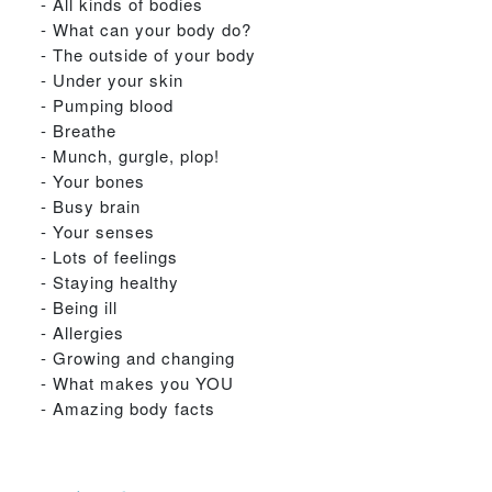
- All kinds of bodies
- What can your body do?
- The outside of your body
- Under your skin
- Pumping blood
- Breathe
- Munch, gurgle, plop!
- Your bones
- Busy brain
- Your senses
- Lots of feelings
- Staying healthy
- Being ill
- Allergies
- Growing and changing
- What makes you YOU
- Amazing body facts