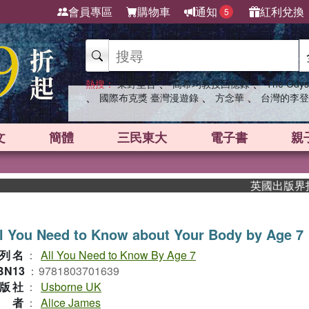
會員專區
購物車
通知
紅利兌換
5
、
、
熱搜：
東野圭吾
高希均教授回憶錄
The Odys
、
、
、
國際布克獎 臺灣漫遊錄
方念華
台灣的李登
文
簡體
三民東大
電子書
親
英國出版界指標大獎
l You Need to Know about Your Body by Age 7
列名
：
All You Need to Know By Age 7
BN13
：
9781803701639
版社
：
Usborne UK
作者
：
Alice James