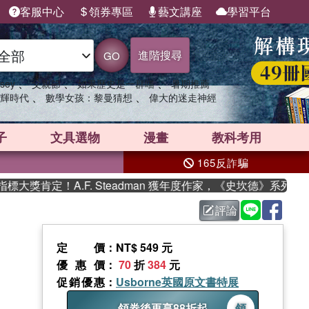
客服中心
領券專區
藝文講座
學習平台
進階搜尋
GO
、
、
、
sey
父親節
如果歷史是一群喵
暑期推薦
、
、
輝時代
數學女孩：黎曼猜想
偉大的迷走神經
子
文具選物
漫畫
教科考用
165反詐騙
肯定！A.F. Steadman 獲年度作家，《史坎德》系列帶你踏
評論
定價
：NT$ 549 元
優惠價
：
70
折
384
元
促銷優惠
：
Usborne英國原文書特展
領券後再享88折起
領