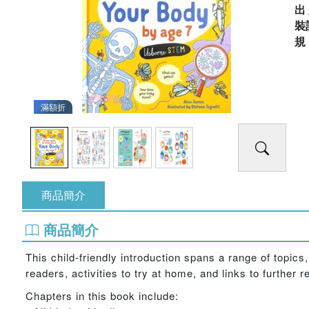
出
裝
滿額折
商品簡介
商品簡介
This child-friendly introduction spans a range of topic
readers, activities to try at home, and links to further 
Chapters in this book include: