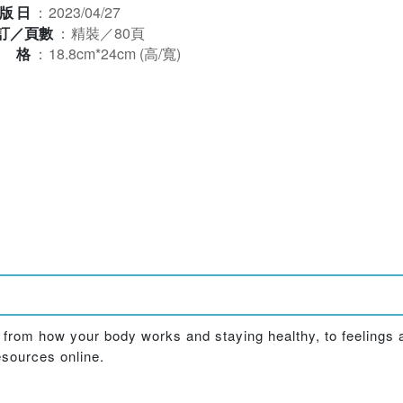
版日
：
2023/04/27
訂／頁數
：
精裝／80頁
規格
：
18.8cm*24cm (高/寬)
s, from how your body works and staying healthy, to feelings
resources online.