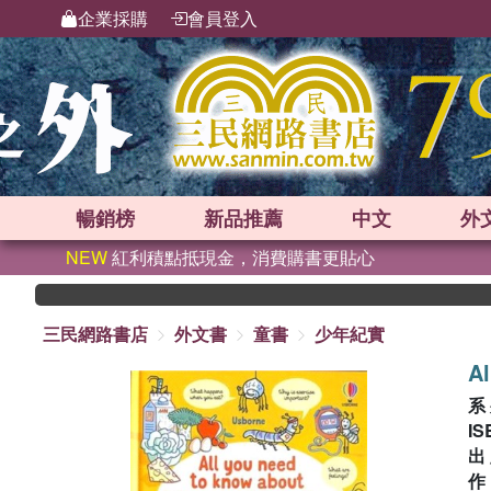
企業採購
會員登入
暢銷榜
新品
推薦
中文
外
NEW
紅利積點抵現金，消費購書更貼心
三民網路書店
外文書
童書
少年紀實
Al
系
IS
出