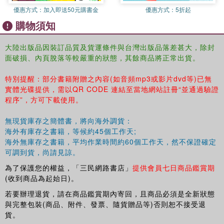
術。
優惠方式：
加入即送50元購書金
優惠方式：
5折起
購物須知
大陸出版品因裝訂品質及貨運條件與台灣出版品落差甚大，除封
面破損、內頁脫落等較嚴重的狀態，其餘商品將正常出貨。
特別提醒：部分書籍附贈之內容(如音頻mp3或影片dvd等)已無
實體光碟提供，需以QR CODE 連結至當地網站註冊“並通過驗證
程序”，方可下載使用。
無現貨庫存之簡體書，將向海外調貨：
海外有庫存之書籍，等候約45個工作天;
海外無庫存之書籍，平均作業時間約60個工作天，然不保證確定
可調到貨，尚請見諒。
為了保護您的權益，「三民網路書店」
提供會員七日商品鑑賞期
(收到商品為起始日)。
若要辦理退貨，請在商品鑑賞期內寄回，且商品必須是全新狀態
與完整包裝(商品、附件、發票、隨貨贈品等)否則恕不接受退
貨。