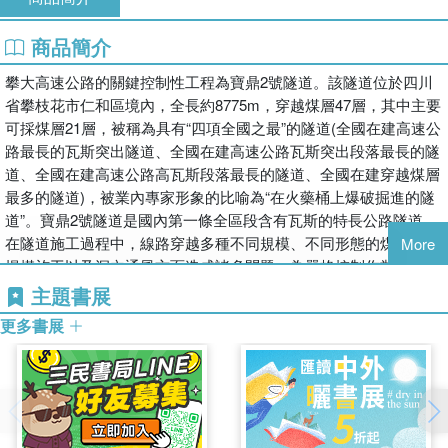
商品簡介
攀大高速公路的關鍵控制性工程為寶鼎2號隧道。該隧道位於四川
省攀枝花市仁和區境內，全長約8775m，穿越煤層47層，其中主要
可採煤層21層，被稱為具有“四項全國之最”的隧道(全國在建高速公
路最長的瓦斯突出隧道、全國在建高速公路瓦斯突出段落最長的隧
道、全國在建高速公路高瓦斯段落最長的隧道、全國在建穿越煤層
最多的隧道)，被業內專家形象的比喻為“在火藥桶上爆破掘進的隧
道”。寶鼎2號隧道是國內第一條全區段含有瓦斯的特長公路隧道。
在隧道施工過程中，線路穿越多種不同規模、不同形態的煤層，在
More
揭煤施工以及洞內通風方面造成諸多問題。為嚴格控制作業空間氣
體質量，現場採用短段掘砌混合作業法進行豎井施工，但目前國內
主題書展
尚未存在針對性的豎井施工指導方法。另外，隧道面臨著複雜地質
更多書展
下穿越斷層破碎帶處治問題，情況相比單純穿越煤層更加複雜。因
此，寶鼎2號隧道施工過程中共面臨四類主要問題，包括揭煤施工
問題、通風問題、跨軟弱層施工問題、深大豎井建造問題。本書針
對上述問題，分別進行了詳細的分析研究，將關鍵技術分為梳理為
兩大模塊：穿越含煤地層施工關鍵技術和穿越軟弱層施工關鍵技