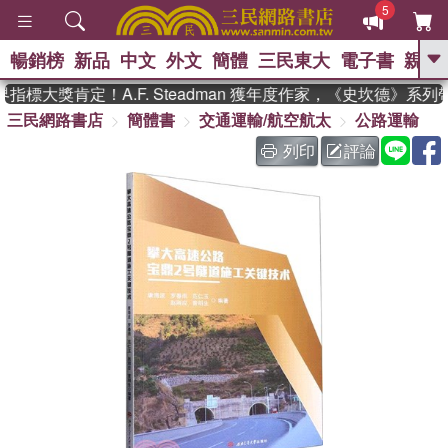
5
暢銷榜
新品
中文
外文
簡體
三民東大
電子書
親子
GO
標大獎肯定！A.F. Steadman 獲年度作家，《史坎德》系列
三民網路書店
簡體書
交通運輸/航空航太
公路運輸
、
、
熱搜：
東野圭吾
The Odyssey
、
、
父親節
如果歷史是一群喵
暑期
列印
評論
、
、
推薦
國際布克獎 臺灣漫遊錄
方
、
、
念華
台灣的李登輝時代
數學女
、
孩：黎曼猜想
偉大的迷走神經