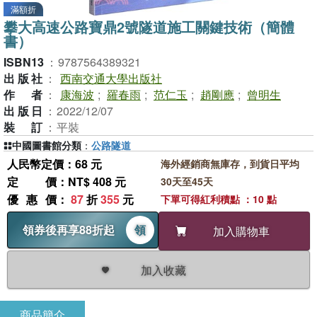
滿額折
攀大高速公路寶鼎2號隧道施工關鍵技術（簡體
書）
ISBN13
：
9787564389321
出版社
：
西南交通大學出版社
作者
：
康海波
;
羅春雨
;
范仁玉
;
趙剛應
;
曾明生
出版日
：
2022/12/07
裝訂
：
平裝
中國圖書館分類
：
公路隧道
人民幣定價：68 元
海外經銷商無庫存，到貨日平均
定價
：NT$ 408 元
30天至45天
優惠價
：
87
折
355
元
下單可得紅利積點 ：10 點
領券後再享88折起
領
加入購物車
加入收藏
商品簡介