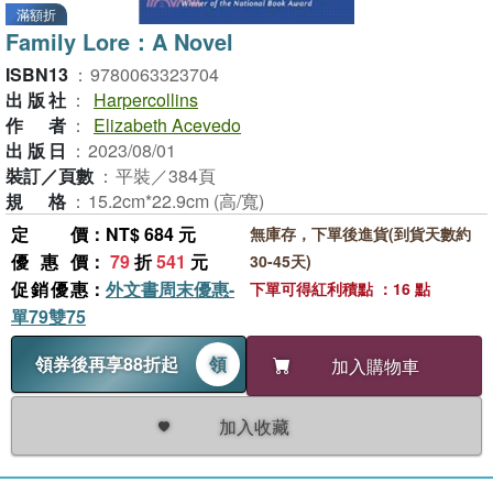
滿額折
Family Lore：A Novel
ISBN13
：
9780063323704
出版社
：
Harpercollins
作者
：
Elizabeth Acevedo
出版日
：
2023/08/01
裝訂／頁數
：
平裝／384頁
規格
：
15.2cm*22.9cm (高/寬)
定價
：NT$ 684 元
無庫存，下單後進貨(到貨天數約
優惠價
：
79
折
541
元
30-45天)
促銷優惠
：
外文書周末優惠-
下單可得紅利積點 ：16 點
單79雙75
領券後再享88折起
領
加入購物車
加入收藏