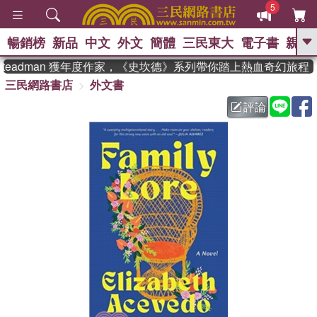
5
暢銷榜
新品
中文
外文
簡體
三民東大
電子書
親子
GO
Steadman 獲年度作家，《史坎德》系列帶你踏上熱血奇幻旅程
三民網路書店
外文書
、
熱搜：
東野圭吾
高希均教授回憶錄
、
、
、
The Odyssey
父親節
如果歷
評論
、
、
史是一群喵
暑期推薦
國際布克
、
、
獎 臺灣漫遊錄
方念華
台灣的李
、
、
登輝時代
數學女孩：黎曼猜想
偉大的迷走神經