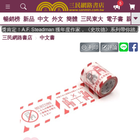
5
暢銷榜
新品
中文
外文
簡體
三民東大
電子書
親子
GO
肯定！A.F. Steadman 獲年度作家，《史坎德》系列帶你踏
三民網路書店
中文書
、
、
熱搜：
東野圭吾
The Odyssey
、
、
父親節
如果歷史是一群喵
暑期
列印
評論
、
、
推薦
國際布克獎 臺灣漫遊錄
方
、
、
念華
台灣的李登輝時代
數學女
、
孩：黎曼猜想
偉大的迷走神經