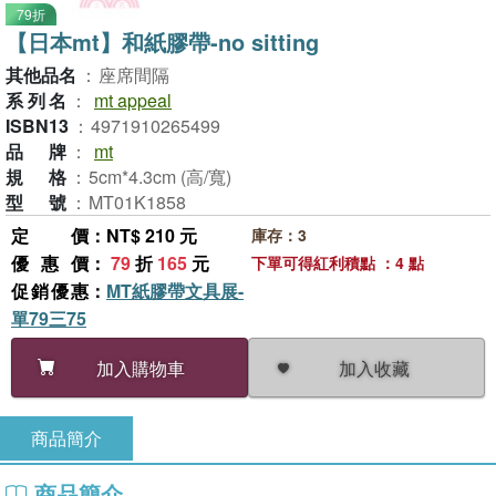
79折
【日本mt】和紙膠帶-no sitting
其他品名
：
座席間隔
系列名
：
mt appeal
ISBN13
：
4971910265499
品牌
：
mt
規格
：
5cm*4.3cm (高/寬)
型號
：
MT01K1858
定價
：NT$ 210 元
庫存：3
優惠價
：
79
折
165
元
下單可得紅利積點 ：4 點
促銷優惠
：
MT紙膠帶文具展-
單79三75
加入收藏
加入購物車
商品簡介
商品簡介