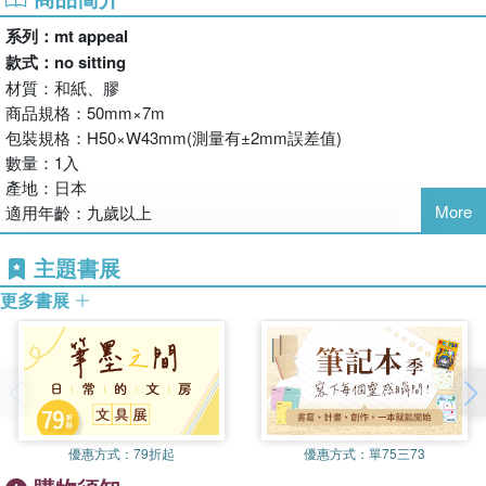
系列：mt appeal
款式：
no sitting
材質：和紙、膠
商品規格：50mm×7m
包裝規格：H50×W43mm(測量有±2mm誤差值)
數量：1入
產地：日本
More
適用年齡：九歲以上
用途：個人DIY、美術教材、家居裝飾、商場及會場布置
主題書展
更多書展
優惠方式：
79折起
優惠方式：
單75三73