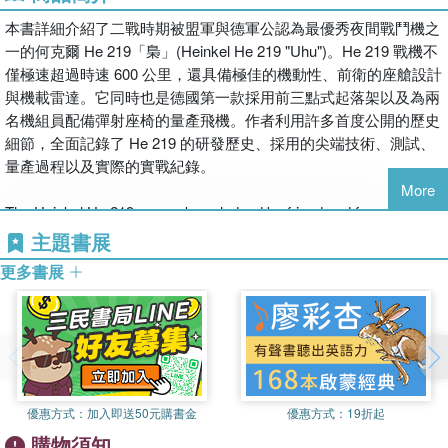
本書詳細介紹了二戰時期被盟軍與德軍公認為最優秀夜間戰鬥機之
一的何克爾 He 219「梟」(Heinkel He 219 "Uhu")。He 219 戰機不
僅極速超過時速 600 公里，還具備極佳的機動性、前衛的座艙設計
與機載雷達。它同時也是德國第一款採用前三點式起落架以及為兩
名機組員配備彈射座椅的量產飛機。作者利用許多首度公開的歷史
細節，全面記錄了 He 219 的研發歷史、採用的尖端技術、測試、
量產過程以及實際的實戰紀錄。
More
The Heinkel He 219 was acknowledged by friend and foe alike as
one of the most outstanding night fighters of World War II. In 1942,
主題書展
Heinkel received a contract to develop the twin-engined He 219.
更多書展
Not only was the He 219 very fast, with a maximum speed in
excess of 600 km/h, but it also possessed excellent
maneuverability, had a well-designed cockpit, and was equipped
with airborne radar. The He 219 was the first German production
aircraft to have a tricycle undercarriage and ejector seats for both
crew members. The author provides many previously unpublished
優惠方式：
加入即送50元購書金
優惠方式：
19折起
details in describing the development history of the He 219, the
購物須知
technology it employed, its testing, production, and use in combat.