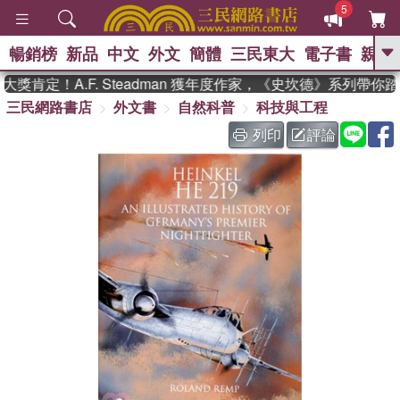
5
暢銷榜
新品
中文
外文
簡體
三民東大
電子書
親子
GO
肯定！A.F. Steadman 獲年度作家，《史坎德》系列帶你
三民網路書店
外文書
自然科普
科技與工程
、
、
熱搜：
東野圭吾
The Odyssey
、
、
父親節
如果歷史是一群喵
暑期
列印
評論
、
、
推薦
國際布克獎 臺灣漫遊錄
方
、
、
念華
台灣的李登輝時代
數學女
、
孩：黎曼猜想
偉大的迷走神經