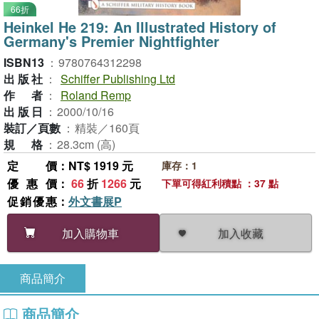
66折
Heinkel He 219: An Illustrated History of
Germany's Premier Nightfighter
ISBN13
：
9780764312298
出版社
：
Schiffer Publishing Ltd
作者
：
Roland Remp
出版日
：
2000/10/16
裝訂／頁數
：
精裝／160頁
規格
：
28.3cm (高)
定價
：NT$ 1919 元
庫存：1
優惠價
：
66
折
1266
元
下單可得紅利積點 ：37 點
促銷優惠
：
外文書展P
加入收藏
加入購物車
商品簡介
商品簡介