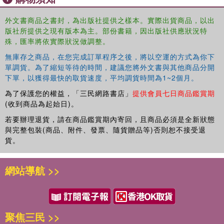
外文書商品之書封，為出版社提供之樣本。實際出貨商品，以出
版社所提供之現有版本為主。部份書籍，因出版社供應狀況特
殊，匯率將依實際狀況做調整。
無庫存之商品，在您完成訂單程序之後，將以空運的方式為你下
單調貨。為了縮短等待的時間，建議您將外文書與其他商品分開
下單，以獲得最快的取貨速度，平均調貨時間為1~2個月。
為了保護您的權益，「三民網路書店」
提供會員七日商品鑑賞期
(收到商品為起始日)。
若要辦理退貨，請在商品鑑賞期內寄回，且商品必須是全新狀態
與完整包裝(商品、附件、發票、隨貨贈品等)否則恕不接受退
貨。
網站導航 >>
聚焦三民 >>