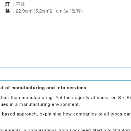
裝訂
：
平裝
規格
：
22.9cm*15.2cm*2.1cm (高/寬/厚)
t of manufacturing and into services
her than manufacturing. Yet the majority of books on Six 
iques in a manufacturing environment.
ice-based approach, explaining how companies of all types ca
provements in organizations from Lockheed Martin to Stanford