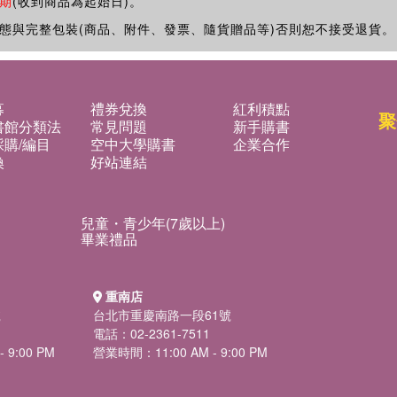
期
(收到商品為起始日)。
態與完整包裝(商品、附件、發票、隨貨贈品等)否則恕不接受退貨。
募
禮券兌換
紅利積點
聚
書館分類法
常見問題
新手購書
購/編目
空中大學購書
企業合作
換
好站連結
兒童・青少年(7歲以上)
畢業禮品
重南店
號
台北市重慶南路一段61號
電話：02-2361-7511
 9:00 PM
營業時間：11:00 AM - 9:00 PM