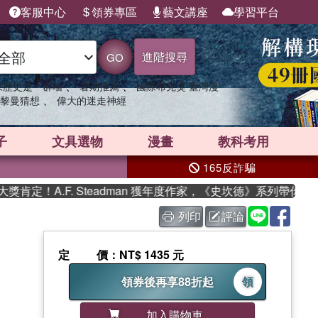
客服中心
領券專區
藝文講座
學習平台
進階搜尋
GO
、
、
果歷史是一群喵
暑期推薦
國際布克獎 臺灣漫
、
黎曼猜想
偉大的迷走神經
子
文具選物
漫畫
教科考用
165反詐騙
！A.F. Steadman 獲年度作家，《史坎德》系列帶你踏上
列印
評論
定價
：NT$ 1435 元
領券後再享88折起
領
加入購物車