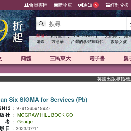
會員專區
購物車
通知
紅利兌換
5
、
、
、
熱搜：
東野圭吾
The Odyssey
父親節
如
、
、
、
遊錄
方念華
台灣的李登輝時代
數學女孩：
文
簡體
三民東大
電子書
親
英國出版界指標大獎肯定
an Six SIGMA for Services (Pb)
BN13
：
9781265918927
版社
：
MCGRAW HILL BOOK CO
作者
：
George
版日
：
2023/07/11