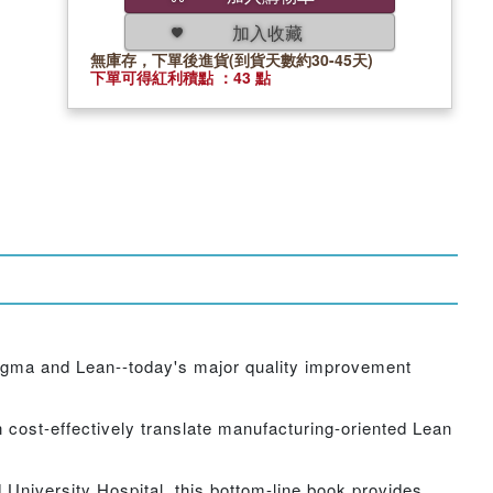
加入收藏
無庫存，下單後進貨(到貨天數約30-45天)
下單可得紅利積點 ：43 點
Sigma and Lean--today's major quality improvement
n cost-effectively translate manufacturing-oriented Lean
 University Hospital, this bottom-line book provides