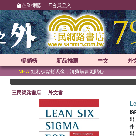
企業採購
會員登入
暢銷榜
新品
推薦
中文
外
NEW
紅利積點抵現金，消費購書更貼心
三民網路書店
外文書
Le
IS
出
出