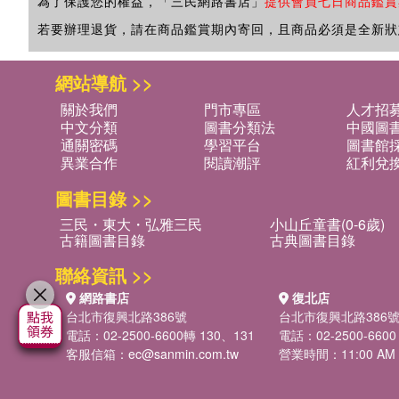
為了保護您的權益，「三民網路書店」
提供會員七日商品鑑賞
若要辦理退貨，請在商品鑑賞期內寄回，且商品必須是全新狀
網站導航 >>
關於我們
門市專區
人才招
中文分類
圖書分類法
中國圖
通關密碼
學習平台
圖書館採
異業合作
閱讀潮評
紅利兌
圖書目錄 >>
三民・東大・弘雅三民
小山丘童書(0-6歲)
古籍圖書目錄
古典圖書目錄
聯絡資訊 >>
網路書店
復北店
台北市復興北路386號
台北市復興北路386
電話：02-2500-6600轉 130、131
電話：02-2500-6600
客服信箱：
ec@sanmin.com.tw
營業時間：11:00 AM -