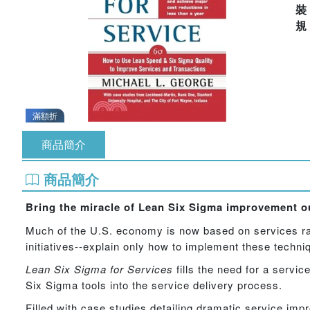
滿額折
商品簡介
商品簡介
Bring the miracle of Lean Six Sigma improvement ou
Much of the U.S. economy is now based on services rat
initiatives--explain only how to implement these techn
Lean Six Sigma for Services
fills the need for a serv
Six Sigma tools into the service delivery process.
Filled with case studies detailing dramatic service im