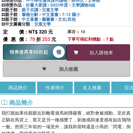
得獎作品
：
中小學生優良課外讀物
第46次
文學類
得獎作品
：
好書大家讀
2023年度
文學讀物A組
親子館
：
親子共讀
兒童文學
親子館
：
書籍分齡
中文童書
7-12 國小
親子館
：
中文童書
圖畫書
文化/其他
中文圖書分類
：
兒童文學
定價
：NT$ 320 元
庫存 > 10
優惠價
：
79
折
253
元
下單可得紅利積點 ：7 點
領券後再享88折起
領
加入購物車
加入收藏
商品簡介
作者簡介
名人推薦
目
商品簡介
我打賭如果你親眼近距離看過馬術障礙賽，絕對會被感動。至於真
正騎在馬背上，那又是另一種感覺了，刺激感與速度感有如在飛翔
一般。然而三年前的一場意外，讓我和當時還是小馬的「閃電」倒