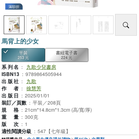
滿額折
馬背上的少女
平裝
書紐電子書
253 元
224 元
系列名
：
九歌少兒書房
ISBN13
：
9789864505944
出版社
：
九歌
作者
：
徐慧芳
出版日
：
2025/01/01
裝訂／頁數
：
平裝／208頁
規格
：
21cm*14.8cm*1.3cm (高/寬/厚)
重量
：
300克
版次
：
1
適性閱讀分級
：
547【七年級】