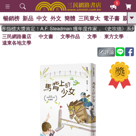
5
暢銷榜
新品
中文
外文
簡體
三民東大
電子書
親子
GO
標大獎肯定！A.F. Steadman 獲年度作家，《史坎德》系
三民網路書店
中文書
文學作品
文學
東方文學
、
熱搜：
東野圭吾
高希均教授回憶錄
遠東各地文學
、
、
、
The Odyssey
父親節
如果歷
、
、
史是一群喵
暑期推薦
國際布克
評論
、
、
獎 臺灣漫遊錄
方念華
台灣的李
、
、
登輝時代
數學女孩：黎曼猜想
偉大的迷走神經