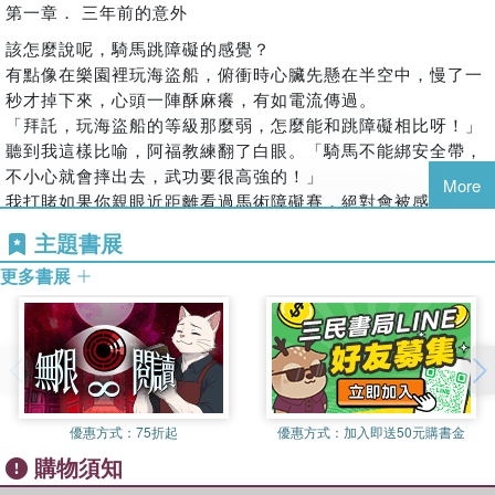
第一章． 三年前的意外
10. 夢想的代價
11. 奔跑吧
該怎麼說呢，騎馬跳障礙的感覺？
12. 閃電的突破
有點像在樂園裡玩海盜船，俯衝時心臟先懸在半空中，慢了一
13. 馬術檢定
秒才掉下來，心頭一陣酥麻癢，有如電流傳過。
14. 校外參觀
「拜託，玩海盜船的等級那麼弱，怎麼能和跳障礙相比呀！」
15. 我與閃電的英雄旅程
聽到我這樣比喻，阿福教練翻了白眼。「騎馬不能綁安全帶，
16. 全中運
不小心就會摔出去，武功要很高強的！」
More
17. 園遊會
我打賭如果你親眼近距離看過馬術障礙賽，絕對會被感動。當
一匹馬飛奔而過時，五百公斤的重量落在四蹄踩在沙地上，每
主題書展
一步都會發出一記又重又悶的響音，馬鼻噴一口氣，就像廚房
更多書展
的壓力鍋洩閥一樣嚇人。即使我現在是個國中生了，見到高大
的馬仍會心生敬畏。
至於真正騎在馬背上，那又是另一種感覺了。平常習慣高度一
百五十公分以下的侷限視野，一上馬突然被拉高到二百公分的
遼闊，再加上馬背上的激烈震盪，會讓視覺記憶像是手持攝影
機拍出來的晃動不安。
三年前那一天，當時我只有國小三年級，雖然我記不清楚確切
優惠方式：
75折起
優惠方式：
加入即送50元購書金
時間，但放學後的黃昏夕陽偏斜刺眼，應該是初秋。我一如往
購物須知
常，到家附近的「西敏馬場」上馬術課，順便等爸爸接我。當