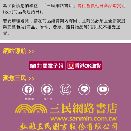
時我才剛學會騎著馬快步，正在練習場的邊邊不斷繞圈圈，場
為了保護您的權益，「三民網路書店」
提供會員七日商品鑑賞期
中央擺了高高低低的障礙竿，有幾個障礙選手正在練習，場內
(收到商品為起始日)。
熱鬧擁擠。
若要辦理退貨，請在商品鑑賞期內寄回，且商品必須是全新狀態
「小光妳在幹嘛，專心！今天馬又多又快，不可以到中間！」
與完整包裝(商品、附件、發票、隨貨贈品等)否則恕不接受退
阿福教練在場邊用對講機喊我。
貨。
「我只是看一下嘛。」我嘴裡嘟噥著，邊拉著小馬「閃電」往
障礙竿靠近。
網站導航 >>
閃電是少數在西敏馬場出生的馬，牠的皮毛是咖啡色的，但鬃
毛卻冒出一道白色彎曲的線條，白線條一路延伸到脖子上，就
像一道閃電，因此被這樣命名。雖然名字很帥，但閃電有怪毛
病，常常忘記把舌頭收回去，斜掛在嘴巴外，教練常笑那道白
聚焦三民 >>
線不是閃電，是暗巷裡鐵捲門上的塗鴉噴漆。
我當時拉著閃電靠近障礙竿，打算目測跳起來可能多高，接著
我聽到後頭沙地上傳來重低音，阿福教練大喊：「靠邊！快靠
邊！」我拉韁想往旁閃，可是來不及了，閃電被疾馳而過的大
三民書局
三民出版
馬嚇到，立即撒腿狂奔，我坐在鞍上被震得屁股彈了好幾下，
還來不及坐穩，閃電就跳過一道低矮的障礙竿，我重心不穩人
斜掛在馬的右側身，勉力用腳勾住，但閃電轉一個彎又跳過另
一道障礙，突如其來的衝力把我向天空甩去。
「啊──啊──」我還沒叫完呢，在落地瞬間我瞥見閃電的腿絆