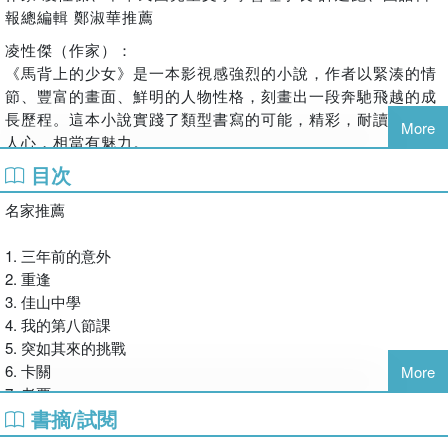
報總編輯 鄭淑華推薦
凌性傑（作家）：
《馬背上的少女》是一本影視感強烈的小說，作者以緊湊的情
節、豐富的畫面、鮮明的人物性格，刻畫出一段奔馳飛越的成
長歷程。這本小說實踐了類型書寫的可能，精彩，耐讀，激勵
More
人心，相當有魅力。
目次
許建崑（中華民國兒童文學學會理事長）：
這是一齣諷刺喜劇，一如韓劇，好看極了。整篇故事不斷有意
名家推薦
外的反轉，讓人驚愕而不能不追蹤下去。情節、人物、主題、
知識、場景都到位，是國內少數精彩的少年小說之一。
1. 三年前的意外
鄭淑華（國語日報總編輯）：
2. 重逢
故事主軸描繪少女經歷馬術比賽訓練過程，從中摸索克服心理
3. 佳山中學
障礙，學習如何自我突破與成長的心路歷程，也側寫其他少女
4. 我的第八節課
成長的困境與抉擇，呈現生命經驗的多樣性。整體節奏明快，
5. 突如其來的挑戰
人物刻畫鮮活，對話幽默蘊藏機鋒，是極富娛樂性的少女成長
6. 卡關
More
小說。
7. 老賈
書摘/試閱
8. 告別式
9. 豪門慶生會