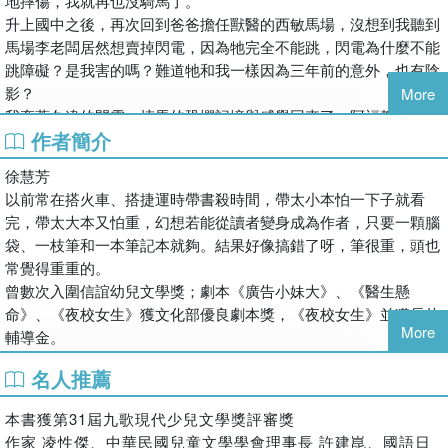
地摔傷，我就再也沒騎馬了。
升上國中之後，再次回到爸爸擔任獸醫的西敏馬場，沒想到我聽到
馬場李老闆居然想賣掉閃電，因為牠完全不能跳，閃電為什麼不能
跳障礙？是我害的嗎？難道牠和我一樣因為三年前的意外，也有陰
影？
More
我牽著久違的閃電，摔馬的恐懼記憶與感覺回來了，阿福教練告訴
作者簡介
我怕馬要從洗馬開始，只要洗十匹馬就能換一堂馬術課，就這樣，
我在馬場的打工換課生涯開始了。
徐慧芳
從練習坐在馬鞍上配合閃電走路或奔跑，進行打浪、壓浪等基本動
以前常在搭火車、搭捷運時帶書殺時間，帶太小本怕一下子就看
作，常常一堂課下來跨下、屁股、下背都非常痠痛，卻也漸漸找回
完，帶太大本又怕重，幻想若能從讀者變身成為作者，只要一顆腦
騎馬的樂趣。為了讓閃電克服跳障礙的恐懼，我決定參加全中運馬
袋、一枝筆和一本筆記本就夠。結果好像搞錯了呀，筆很重，頭也
術障礙賽，但不論我怎麼示範跨越障礙，閃電仍舊抗拒，教練要我
常覺得重重的。
不要抓安全繩，直接拿韁繩騎馬，我也還是害怕摔下馬來，我真的
曾數次入圍信誼幼兒文學獎；劇本《廣告小妹大》、《醫生懸
能順利和閃電一起跳過障礙嗎？
命》、《夜校女生》獲文化部優良劇本獎，《夜校女生》並獲長片
More
輔導金。
名人推薦
本書獲第31屆九歌現代少兒文學獎評審獎
作家 凌性傑、中華民國兒童文學學會理事長 許建崑、國語日