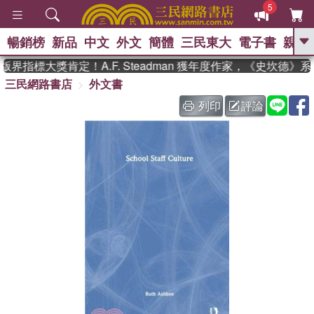
5
暢銷榜
新品
中文
外文
簡體
三民東大
電子書
親子
GO
界指標大獎肯定！A.F. Steadman 獲年度作家，《史坎德》
三民網路書店
外文書
、
熱搜：
東野圭吾
高希均教授回憶錄
、
、
、
The Odyssey
父親節
如果歷
列印
評論
、
、
史是一群喵
暑期推薦
國際布克
、
、
獎 臺灣漫遊錄
方念華
台灣的李
、
、
登輝時代
數學女孩：黎曼猜想
偉大的迷走神經