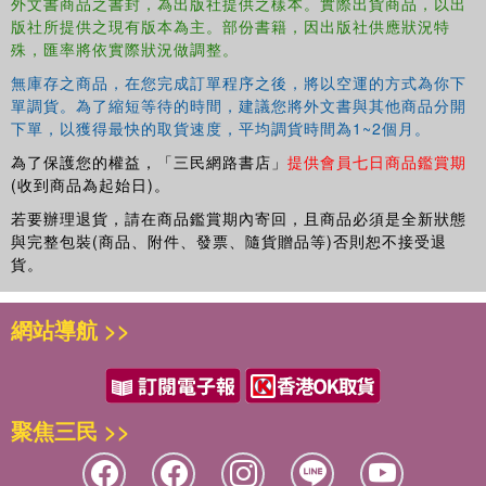
外文書商品之書封，為出版社提供之樣本。實際出貨商品，以出
essential reading for school leaders and head teachers
版社所提供之現有版本為主。部份書籍，因出版社供應狀況特
wanting to develop an authentic, powerful and positive
殊，匯率將依實際狀況做調整。
school staff culture.
無庫存之商品，在您完成訂單程序之後，將以空運的方式為你下
School Staff Culture
benefits from a completely free
單調貨。為了縮短等待的時間，建議您將外文書與其他商品分開
school development package, with session plans, slides
下單，以獲得最快的取貨速度，平均調貨時間為1~2個月。
and resources to structure a programme of sessions for
為了保護您的權益，「三民網路書店」
提供會員七日商品鑑賞期
leadership and specialist culture teams. The package
(收到商品為起始日)。
supports the input, reflection, discussion, evaluation and
contextualised application and review that will really bring
若要辦理退貨，請在商品鑑賞期內寄回，且商品必須是全新狀態
the ideas in
School Staff Culture
to life in a school, and
與完整包裝(商品、附件、發票、隨貨贈品等)否則恕不接受退
貨。
can be downloaded from
www.routledge.com/9781032121963.
網站導航 >>
聚焦三民 >>