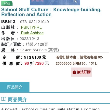
90折
School Staff Culture：Knowledge-building,
Reflection and Action
ISBN13
：
9781032121949
出版社
：
PBKTYFRL
作者
：
Ruth Ashbee
出版日
：
2023/12/13
裝訂／頁數
：
精裝／128頁
規格
：
17.4cm*24.6cm (高/寬)
定價
：NT$ 8100 元
若需訂購本書，請電洽客服 02-
優惠價
：
90
折
7290
元
25006600[分機130、131]。
無法訂購
商品簡介
商品簡介
A powerful school culture can unite staff in a common