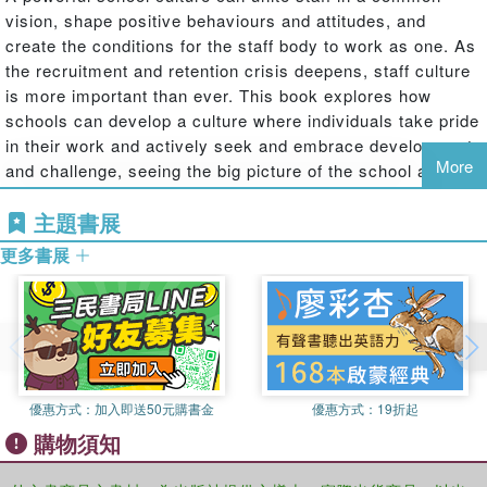
vision, shape positive behaviours and attitudes, and
create the conditions for the staff body to work as one. As
the recruitment and retention crisis deepens, staff culture
is more important than ever. This book explores how
schools can develop a culture where individuals take pride
in their work and actively seek and embrace development
More
and challenge, seeing the big picture of the school and
cherishing their role in it.
主題書展
Drawing on key ideas from systems theory, psychology,
更多書展
anthropology, business and philosophy, this book explores
the key ideas we need in order to understand culture and
the concrete steps we can take in order to intentionally
develop our staff culture in a positive direction. Each
chapter features powerful input to strengthen our
understanding alongside probing reflections to guide our
own development.
優惠方式：
加入即送50元購書金
優惠方式：
19折起
購物須知
Written by a leading practitioner and designed to support
reflections and planning for concrete actions, this is