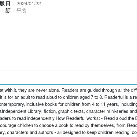
版日
：
2024/01/22
裝訂
：
平裝
hat with it, they are never alone. Readers are guided through all the di
 is for an adult to read aloud to children aged 7 to 8. Readerful is a re
ntemporary, inclusive books for children from 4 to 11 years, includin
Independent Library: fiction, graphic texts, character mini-series and 
readers to read independently.How Readerful works: - Read aloud the 
ncourage children to choose a book to read by themselves, from Reade
lary, characters and authors - all designed to keep children reading, b