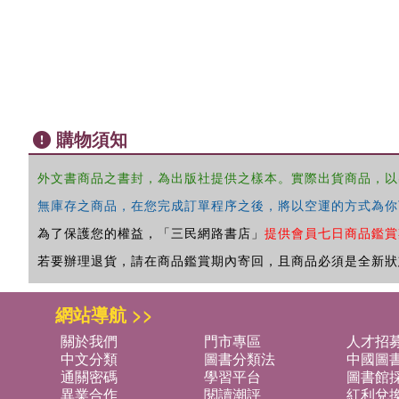
購物須知
外文書商品之書封，為出版社提供之樣本。實際出貨商品，以
無庫存之商品，在您完成訂單程序之後，將以空運的方式為你
為了保護您的權益，「三民網路書店」
提供會員七日商品鑑賞
若要辦理退貨，請在商品鑑賞期內寄回，且商品必須是全新狀
網站導航 >>
關於我們
門市專區
人才招
中文分類
圖書分類法
中國圖
通關密碼
學習平台
圖書館採
異業合作
閱讀潮評
紅利兌