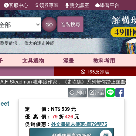
客服中心
領券專區
藝文講座
學習平台
進階搜尋
GO
、
、
果歷史是一群喵
暑期推薦
國際布克獎 臺灣漫
、
黎曼猜想
偉大的迷走神經
子
文具選物
漫畫
教科考用
165反詐騙
 Steadman 獲年度作家，《史坎德》系列帶你踏上熱血奇幻旅程
列印
評論
Meet
定價
：NT$ 539 元
優惠價
：
79
折
426
元
促銷優惠
：
外文書周末優惠-單79雙75
領券後再享88折起
領