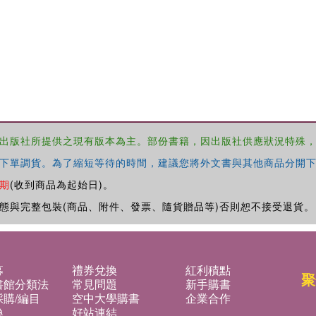
出版社所提供之現有版本為主。部份書籍，因出版社供應狀況特殊
下單調貨。為了縮短等待的時間，建議您將外文書與其他商品分開下
期
(收到商品為起始日)。
態與完整包裝(商品、附件、發票、隨貨贈品等)否則恕不接受退貨。
募
禮券兌換
紅利積點
聚
書館分類法
常見問題
新手購書
購/編目
空中大學購書
企業合作
換
好站連結