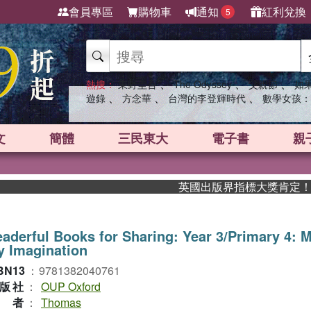
會員專區
購物車
通知
紅利兌換
5
、
、
、
熱搜：
東野圭吾
The Odyssey
父親節
如
、
、
、
遊錄
方念華
台灣的李登輝時代
數學女孩：
文
簡體
三民東大
電子書
親
英國出版界指標大獎肯定！A.F.
aderful Books for Sharing: Year 3/Primary 4: 
 Imagination
BN13
：
9781382040761
版社
：
OUP Oxford
作者
：
Thomas