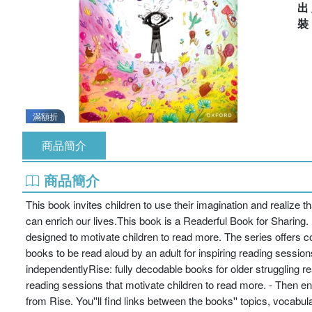
出
滿額折
商品簡介
商品簡介
This book invites children to use their imagination and realize t
can enrich our lives.This book is a Readerful Book for Sharing. It
designed to motivate children to read more. The series offers co
books to be read aloud by an adult for inspiring reading sessions
independentlyRise: fully decodable books for older struggling 
reading sessions that motivate children to read more. - Then e
from Rise. You''ll find links between the books'' topics, vocabu