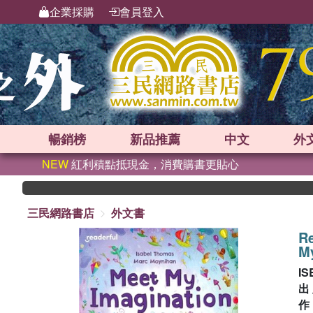
企業採購
會員登入
暢銷榜
新品
推薦
中文
外
NEW
紅利積點抵現金，消費購書更貼心
三民網路書店
外文書
Re
My
IS
出