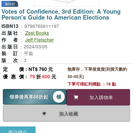
滿額折
Votes of Confidence, 3rd Edition: A Young
Person's Guide to American Elections
ISBN13
：
9798765611197
出版社
：
Zest Books
作者
：
Jeff Fleischer
出版日
：
2024/03/05
裝訂
：
平裝
版次
：
3
定價
：NT$ 760 元
無庫存，下單後進貨(到貨天數約
優惠價
：
79
折
600
元
30-45天)
下單可得紅利積點 ：18 點
領券後再享88折起
領
加入購物車
加入收藏
商品簡介