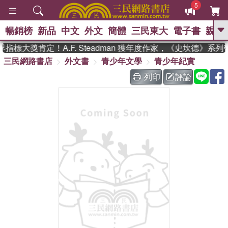
5
暢銷榜
新品
中文
外文
簡體
三民東大
電子書
親子
GO
指標大獎肯定！A.F. Steadman 獲年度作家，《史坎德》系
三民網路書店
外文書
青少年文學
青少年紀實
、
、
熱搜：
東野圭吾
The Odyssey
、
、
父親節
如果歷史是一群喵
暑期
列印
評論
、
、
推薦
國際布克獎 臺灣漫遊錄
方
、
、
念華
台灣的李登輝時代
數學女
、
孩：黎曼猜想
偉大的迷走神經