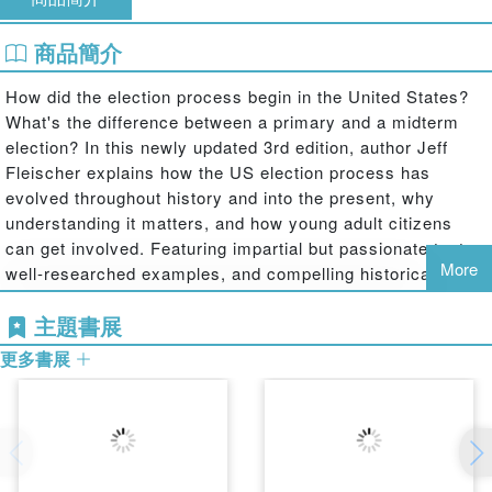
商品簡介
How did the election process begin in the United States?
What's the difference between a primary and a midterm
election? In this newly updated 3rd edition, author Jeff
Fleischer explains how the US election process has
evolved throughout history and into the present, why
understanding it matters, and how young adult citizens
can get involved. Featuring impartial but passionate text,
More
well-researched examples, and compelling historical
anecdotes, this book will help readers better understand
主題書展
their government, on time for the 2024 election cycle.
更多書展