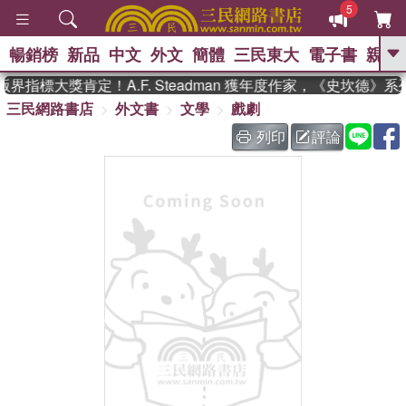
5
暢銷榜
新品
中文
外文
簡體
三民東大
電子書
親子
GO
界指標大獎肯定！A.F. Steadman 獲年度作家，《史坎德》
三民網路書店
外文書
文學
戲劇
、
、
熱搜：
東野圭吾
The Odyssey
、
、
父親節
如果歷史是一群喵
暑期
列印
評論
、
、
推薦
國際布克獎 臺灣漫遊錄
方
、
、
念華
台灣的李登輝時代
數學女
、
孩：黎曼猜想
偉大的迷走神經