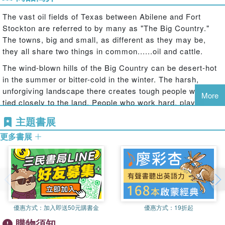
The vast oil fields of Texas between Abilene and Fort
Stockton are referred to by many as "The Big Country."
The towns, big and small, as different as they may be,
they all share two things in common......oil and cattle.
The wind-blown hills of the Big Country can be desert-hot
in the summer or bitter-cold in the winter. The harsh,
unforgiving landscape there creates tough people who are
More
tied closely to the land. People who work hard, play hard,
and love hard.
主題書展
This is the story about two such people who meet by
更多書展
sheer chance on a late Sunday afternoon at a truck stop in
a small town. That unexpected meeting would turn into a
whirlwind romance with life-long consequences for both of
them and also everyone around them.
優惠方式：
加入即送50元購書金
優惠方式：
19折起
購物須知