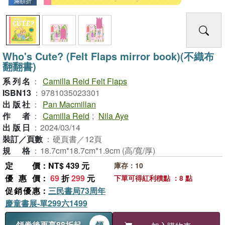
滿額折
Who's Cute? (Felt Flaps mirror book)(不織布
翻翻書)
系列名
：
Camilla Reid Felt Flaps
ISBN13
：
9781035023301
出版社
：
Pan Macmillan
作者
：
Camilla Reid
;
Nila Aye
出版日
：
2024/03/14
裝訂／頁數
：
硬頁書／12頁
規格
：
18.7cm*18.7cm*1.9cm (高/寬/厚)
定價
：NT$ 439 元
庫存：10
優惠價
：
69
折
299
元
下單可得紅利積點 ：8 點
促銷優惠
：
三民書局73周年
慶童書展-單299六1499
領券後再享88折起
領