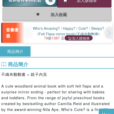
加入購物車
加入收藏
Who's Amazing? / Happy? / Cute? / Sleepy?
套書優
(Felt Flaps mirror book)(不織布翻翻書)
惠
79
折
1387
元
加入購物車
商品簡介
商品簡介
不織布翻翻書 + 鏡子內頁
A cute woodland animal book with soft felt flaps and a
surprise mirror ending - perfect for sharing with babies
and toddlers. From the range of joyful preschool books
created by bestselling author Camilla Reid and illustrated
by the award-winning Nila Aye, Who's Cute? is a first lift-