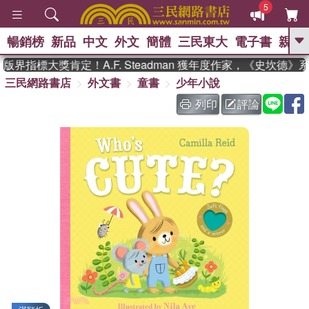
5
暢銷榜
新品
中文
外文
簡體
三民東大
電子書
親子
GO
界指標大獎肯定！A.F. Steadman 獲年度作家，《史坎德》
三民網路書店
外文書
童書
少年小說
、
、
熱搜：
東野圭吾
The Odyssey
、
、
父親節
如果歷史是一群喵
暑期
列印
評論
、
、
推薦
國際布克獎 臺灣漫遊錄
方
、
、
念華
台灣的李登輝時代
數學女
、
孩：黎曼猜想
偉大的迷走神經