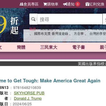
會員專區
購物車
通知
紅利兌換
5
、
、
熱搜：
東野圭吾
高希均教授回憶錄
The Odys
、
、
、
國際布克獎 臺灣漫遊錄
方念華
台灣的李登
文
簡體
三民東大
電子書
親
英國出版界指標大獎肯定
me to Get Tough: Make America Great Again
BN13
：
9781648210839
版社
：
SKYHORSE PUB
作者
：
Donald J. Trump
版日
：
2024/06/25