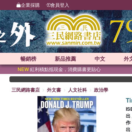
企業採購
會員登入
暢銷榜
新品
推薦
中文
外
NEW
紅利積點抵現金，消費購書更貼心
三民網路書店
外文書
人文社科
政治學
Ti
IS
出
出