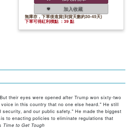
加入收藏
無庫存，下單後進貨(到貨天數約30-45天)
下單可得紅利積點 ：39 點
 But their eyes were opened after Trump won sixty-two
ice in this country that no one else heard." He still
 security, and our public safety." He made the biggest
s to enacting policies to eliminate regulations that
is
Time to Get Tough