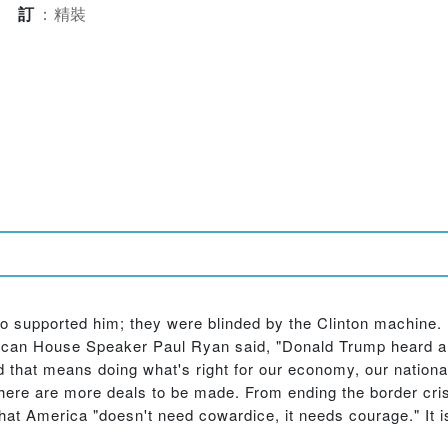
裝訂
：
精裝
o supported him; they were blinded by the Clinton machine.
ican House Speaker Paul Ryan said, "Donald Trump heard a vo
 that means doing what's right for our economy, our national
 there are more deals to be made. From ending the border crisi
hat America "doesn't need cowardice, it needs courage." It 