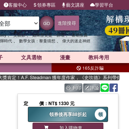
客服中心
領券專區
藝文講座
學習平台
進階搜尋
GO
、
、
、
sey
父親節
如果歷史是一群喵
暑期推薦
、
、
輝時代
數學女孩：黎曼猜想
偉大的迷走神經
子
文具選物
漫畫
教科考用
165反詐騙
！A.F. Steadman 獲年度作家，《史坎德》系列帶你踏上熱
列印
評論
定價
：NT$ 1330 元
領券後再享88折起
領
加入購物車