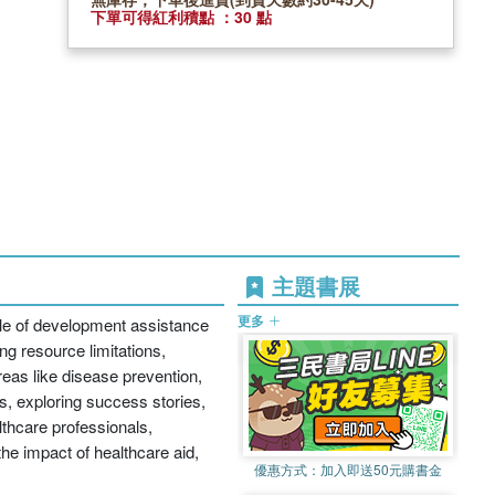
下單可得紅利積點 ：30 點
主題書展
更多
role of development assistance
ng resource limitations,
eas like disease prevention,
ms, exploring success stories,
lthcare professionals,
e impact of healthcare aid,
優惠方式：
加入即送50元購書金