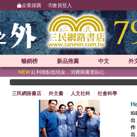
企業採購
會員登入
暢銷榜
新品
推薦
中文
外
NEW
紅利積點抵現金，消費購書更貼心
三民網路書店
外文書
人文社科
社會科學
He
IS
出
出