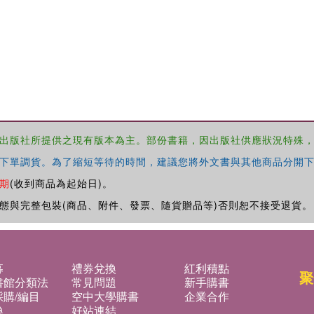
出版社所提供之現有版本為主。部份書籍，因出版社供應狀況特殊
下單調貨。為了縮短等待的時間，建議您將外文書與其他商品分開下
期
(收到商品為起始日)。
態與完整包裝(商品、附件、發票、隨貨贈品等)否則恕不接受退貨。
募
禮券兌換
紅利積點
聚
書館分類法
常見問題
新手購書
購/編目
空中大學購書
企業合作
換
好站連結