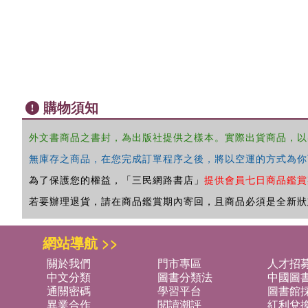
購物須知
外文書商品之書封，為出版社提供之樣本。實際出貨商品，以
無庫存之商品，在您完成訂單程序之後，將以空運的方式為你
為了保護您的權益，「三民網路書店」
提供會員七日商品鑑賞
若要辦理退貨，請在商品鑑賞期內寄回，且商品必須是全新狀
網站導航 >>
關於我們
門市專區
人才招
中文分類
圖書分類法
中國圖
通關密碼
學習平台
圖書館採
異業合作
閱讀潮評
紅利兌