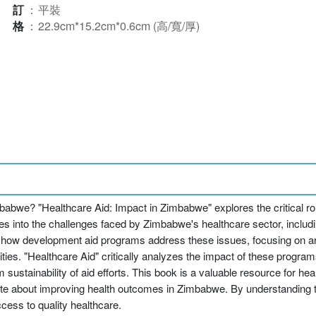
裝訂
：
平裝
規格
：
22.9cm*15.2cm*0.6cm (高/寬/厚)
imbabwe? "Healthcare Aid: Impact in Zimbabwe" explores the critical 
es into the challenges faced by Zimbabwe's healthcare sector, includi
s how development aid programs address these issues, focusing on ar
ties. "Healthcare Aid" critically analyzes the impact of these progra
sustainability of aid efforts. This book is a valuable resource for hea
te about improving health outcomes in Zimbabwe. By understanding th
ess to quality healthcare.