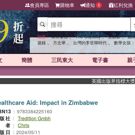
會員專區
購物車
通知
紅利兌換
5
、
、
、
熱搜：
東野圭吾
The Odyssey
父親節
如
、
、
、
遊錄
方念華
台灣的李登輝時代
數學女孩：
文
簡體
三民東大
電子書
親
英國出版界指標大獎肯定！A
althcare Aid: Impact in Zimbabwe
BN13
：
9783384225160
版社
：
Tredition Gmbh
作者
：
Chris
版日
：
2024/05/11