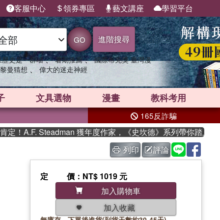
客服中心
領券專區
藝文講座
學習平台
進階搜尋
GO
、
、
果歷史是一群喵
暑期推薦
國際布克獎 臺灣漫
、
黎曼猜想
偉大的迷走神經
子
文具選物
漫畫
教科考用
165反詐騙
.F. Steadman 獲年度作家，《史坎德》系列帶你踏上熱血奇
列印
評論
定價
：NT$ 1019 元
加入購物車
加入收藏
無庫存，下單後進貨(到貨天數約30-45天)