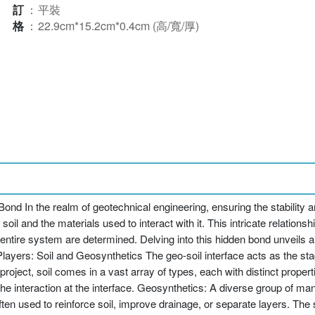
裝訂
：
平裝
規格
：
22.9cm*15.2cm*0.4cm (高/寬/厚)
Bond In the realm of geotechnical engineering, ensuring the stability 
oil and the materials used to interact with it. This intricate relationsh
 entire system are determined. Delving into this hidden bond unveils a 
ayers: Soil and Geosynthetics The geo-soil interface acts as the stag
roject, soil comes in a vast array of types, each with distinct properti
the interaction at the interface. Geosynthetics: A diverse group of ma
n used to reinforce soil, improve drainage, or separate layers. The s