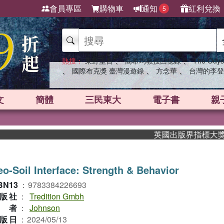
會員專區
購物車
通知
紅利兌換
5
、
、
熱搜：
東野圭吾
高希均教授回憶錄
The Odys
、
、
、
國際布克獎 臺灣漫遊錄
方念華
台灣的李登
文
簡體
三民東大
電子書
親
英國出版界指標大獎肯定！A
o-Soil Interface: Strength & Behavior
BN13
：
9783384226693
版社
：
Tredition Gmbh
作者
：
Johnson
版日
：
2024/05/13