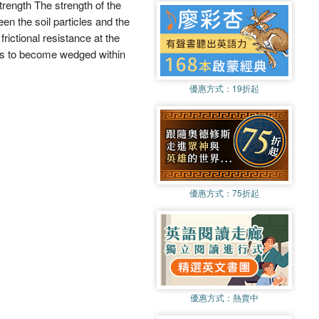
 Strength The strength of the
en the soil particles and the
rictional resistance at the
cles to become wedged within
優惠方式：
19折起
優惠方式：
75折起
優惠方式：
熱賣中