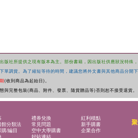
出版社所提供之現有版本為主。部份書籍，因出版社供應狀況特殊
下單調貨。為了縮短等待的時間，建議您將外文書與其他商品分開下
期
(收到商品為起始日)。
態與完整包裝(商品、附件、發票、隨貨贈品等)否則恕不接受退貨。
募
禮券兌換
紅利積點
聚
書館分類法
常見問題
新手購書
購/編目
空中大學購書
企業合作
換
好站連結