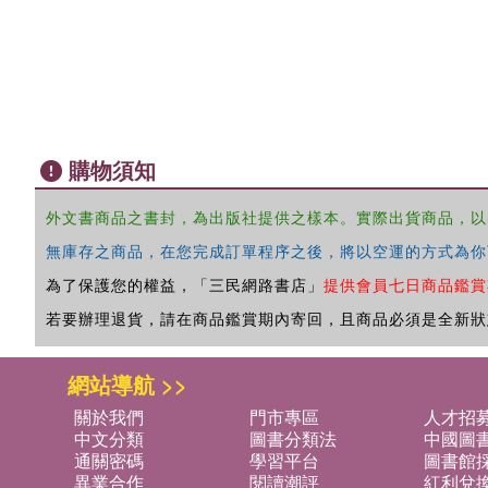
購物須知
外文書商品之書封，為出版社提供之樣本。實際出貨商品，以
無庫存之商品，在您完成訂單程序之後，將以空運的方式為你
為了保護您的權益，「三民網路書店」
提供會員七日商品鑑賞
若要辦理退貨，請在商品鑑賞期內寄回，且商品必須是全新狀
網站導航 >>
關於我們
門市專區
人才招
中文分類
圖書分類法
中國圖
通關密碼
學習平台
圖書館採
異業合作
閱讀潮評
紅利兌