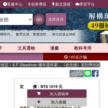
客服中心
領券專區
藝文講座
學習平台
進階搜尋
GO
、
、
、
sey
父親節
如果歷史是一群喵
暑期推薦
、
、
輝時代
數學女孩：黎曼猜想
偉大的迷走神經
子
文具選物
漫畫
教科考用
165反詐騙
.F. Steadman 獲年度作家，《史坎德》系列帶你踏上熱血奇
評論
定價
：NT$ 1019 元
加入購物車
加入收藏
無庫存，下單後進貨(到貨天數約30-45天)