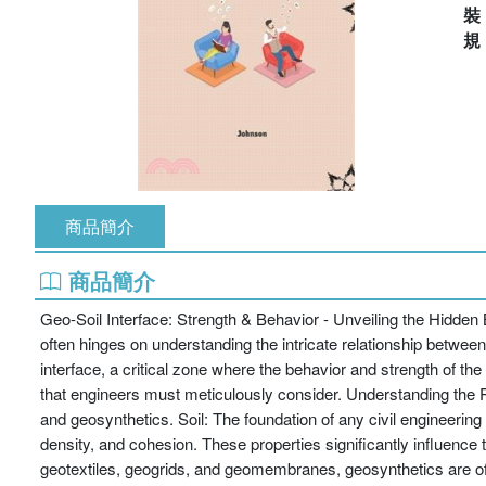
商品簡介
商品簡介
Geo-Soil Interface: Strength & Behavior - Unveiling the Hidden 
often hinges on understanding the intricate relationship between s
interface, a critical zone where the behavior and strength of the
that engineers must meticulously consider. Understanding the Pl
and geosynthetics. Soil: The foundation of any civil engineering p
density, and cohesion. These properties significantly influence 
geotextiles, geogrids, and geomembranes, geosynthetics are ofte