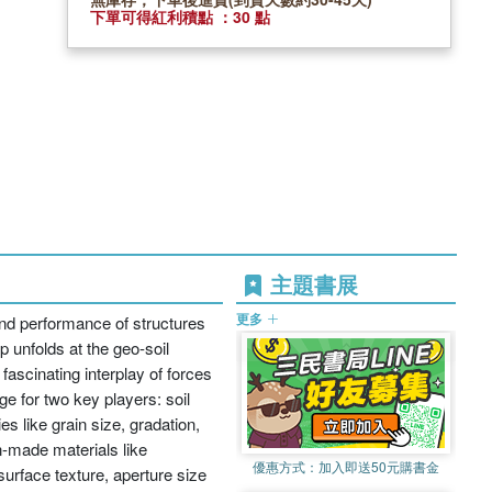
下單可得紅利積點 ：30 點
主題書展
更多
and performance of structures
ip unfolds at the geo-soil
fascinating interplay of forces
e for two key players: soil
es like grain size, gradation,
n-made materials like
優惠方式：
加入即送50元購書金
urface texture, aperture size