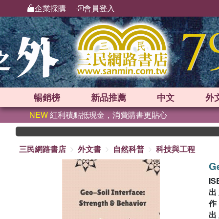
企業採購
會員登入
暢銷榜
新品
推薦
中文
外
NEW
紅利積點抵現金，消費購書更貼心
三民網路書店
外文書
自然科普
科技與工程
Ge
IS
出
出