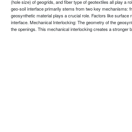
(hole size) of geogrids, and fiber type of geotextiles all play a r
geo-soil interface primarily stems from two key mechanisms: fric
geosynthetic material plays a crucial role. Factors like surface r
interface. Mechanical Interlocking: The geometry of the geosynth
the openings. This mechanical interlocking creates a stronger 