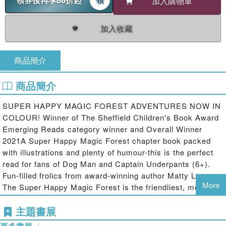
加入購物車
加入收藏
商品簡介
商品簡介
SUPER HAPPY MAGIC FOREST ADVENTURES NOW IN
COLOUR! Winner of The Sheffield Children's Book Award
Emerging Reads category winner and Overall Winner
2021A Super Happy Magic Forest chapter book packed
with illustrations and plenty of humour-this is the perfect
read for fans of Dog Man and Captain Underpants (6+).
Fun-filled frolics from award-winning author Matty Long.
More
The Super Happy Magic Forest is the friendliest, most
frolic-filled place in all the world, but very occasionally
主題書展
some evil-doer likes to come along and disturb the peace.