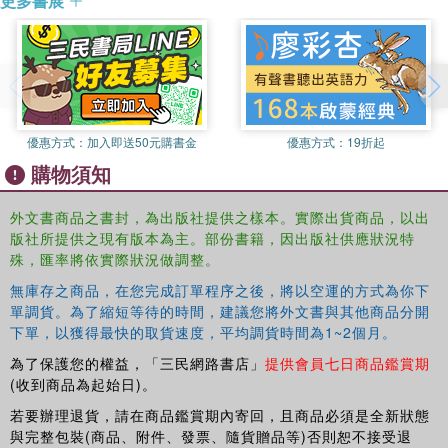
更多書展
That's when our five brave heroes to step up to save the
day-there's Blossom the unicorn, Twinkle the pixie,
Herbert the gnome, Hoofius the faun, and a plucky little
mushroom called Trevor. In Super Happy Magic Forest
and the Humongous Fungus the heroes of the forest must
fight against Fungellus the evil mushroom. Prepare for
epic adventures, the odd picnic-break, and plenty of fun-
優惠方式：
加入即送50元購書金
優惠方式：
19折起
filled frolics!For more laugh-out-loud adventures with the
購物須知
Super Happy Magic Forest heroes, read Super Happy
Magic Forest and the Portals of Panic.
外文書商品之書封，為出版社提供之樣本。實際出貨商品，以出
版社所提供之現有版本為主。部份書籍，因出版社供應狀況特
殊，匯率將依實際狀況做調整。
無庫存之商品，在您完成訂單程序之後，將以空運的方式為你下
單調貨。為了縮短等待的時間，建議您將外文書與其他商品分開
下單，以獲得最快的取貨速度，平均調貨時間為1~2個月。
為了保護您的權益，「三民網路書店」
提供會員七日商品鑑賞期
(收到商品為起始日)。
若要辦理退貨，請在商品鑑賞期內寄回，且商品必須是全新狀態
與完整包裝(商品、附件、發票、隨貨贈品等)否則恕不接受退