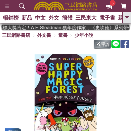
5
暢銷榜
新品
中文
外文
簡體
三民東大
電子書
親子
GO
大獎肯定！A.F. Steadman 獲年度作家，《史坎德》系列帶
三民網路書店
外文書
童書
少年小說
、
熱搜：
東野圭吾
高希均教授回憶錄
、
、
、
The Odyssey
父親節
如果歷
評論
、
、
史是一群喵
暑期推薦
國際布克
、
、
獎 臺灣漫遊錄
方念華
台灣的李
、
、
登輝時代
數學女孩：黎曼猜想
偉大的迷走神經