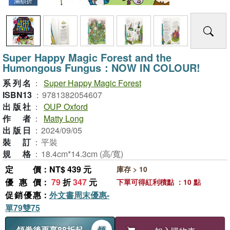
滿額折
Super Happy Magic Forest and the
Humongous Fungus：NOW IN COLOUR!
系列名
：
Super Happy Magic Forest
ISBN13
：
9781382054607
出版社
：
OUP Oxford
作者
：
Matty Long
出版日
：
2024/09/05
裝訂
：
平裝
規格
：
18.4cm*14.3cm (高/寬)
定價
：NT$ 439 元
庫存 > 10
優惠價
：
79
折
347
元
下單可得紅利積點 ：10 點
促銷優惠
：
外文書周末優惠-
單79雙75
領券後再享88折起
領