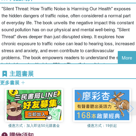
"Silent Threat: How Traffic Noise is Harming Our Health" exposes
the hidden dangers of traffic noise, often considered a normal part
of everyday life. The book unveils the negative impact this constant
sound pollution has on our physical and mental well-being. "Silent
Threat" dives deeper than just disrupted sleep. It explores how
chronic exposure to traffic noise can lead to hearing loss, increased
stress and anxiety, and even contribute to cardiovascular
problems. The book empowers readers to understand the science
More
behind these health risks. "Silent Threat" doesn't just expose the
problem; it offers solutions. Explore practical strategies for reducing
主題書展
noise exposure, advocating for quieter communities, and protecting
更多書展
your health from the silent threat of traffic noise.
優惠方式：
加入即送50元購書金
優惠方式：
19折起
購物須知