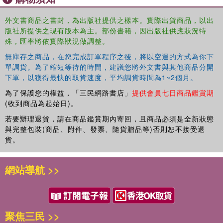
外文書商品之書封，為出版社提供之樣本。實際出貨商品，以出
版社所提供之現有版本為主。部份書籍，因出版社供應狀況特
殊，匯率將依實際狀況做調整。
無庫存之商品，在您完成訂單程序之後，將以空運的方式為你下
單調貨。為了縮短等待的時間，建議您將外文書與其他商品分開
下單，以獲得最快的取貨速度，平均調貨時間為1~2個月。
為了保護您的權益，「三民網路書店」
提供會員七日商品鑑賞期
(收到商品為起始日)。
若要辦理退貨，請在商品鑑賞期內寄回，且商品必須是全新狀態
與完整包裝(商品、附件、發票、隨貨贈品等)否則恕不接受退
貨。
網站導航 >>
聚焦三民 >>