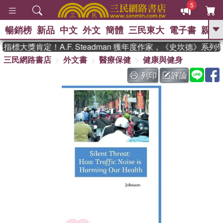
5
暢銷榜
新品
中文
外文
簡體
三民東大
電子書
親子
GO
標大獎肯定！A.F. Steadman 獲年度作家，《史坎德》系列
三民網路書店
外文書
醫療保健
健康與健身
、
熱搜：
東野圭吾
高希均教授回憶錄
、
、
、
The Odyssey
父親節
如果歷
列印
評論
、
、
史是一群喵
暑期推薦
國際布克
、
、
獎 臺灣漫遊錄
方念華
台灣的李
、
、
登輝時代
數學女孩：黎曼猜想
偉大的迷走神經