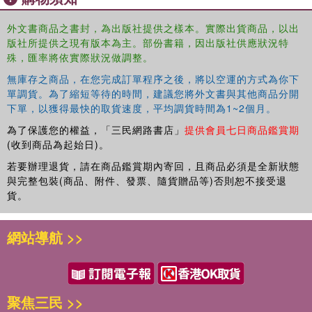
外文書商品之書封，為出版社提供之樣本。實際出貨商品，以出
版社所提供之現有版本為主。部份書籍，因出版社供應狀況特
殊，匯率將依實際狀況做調整。
無庫存之商品，在您完成訂單程序之後，將以空運的方式為你下
單調貨。為了縮短等待的時間，建議您將外文書與其他商品分開
下單，以獲得最快的取貨速度，平均調貨時間為1~2個月。
為了保護您的權益，「三民網路書店」
提供會員七日商品鑑賞期
(收到商品為起始日)。
若要辦理退貨，請在商品鑑賞期內寄回，且商品必須是全新狀態
與完整包裝(商品、附件、發票、隨貨贈品等)否則恕不接受退
貨。
網站導航 >>
聚焦三民 >>