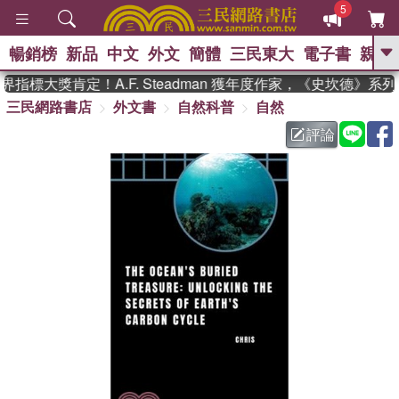
5
暢銷榜
新品
中文
外文
簡體
三民東大
電子書
親子
GO
指標大獎肯定！A.F. Steadman 獲年度作家，《史坎德》系
三民網路書店
外文書
自然科普
自然
、
熱搜：
東野圭吾
高希均教授回憶錄
、
、
、
The Odyssey
父親節
如果歷
評論
、
、
史是一群喵
暑期推薦
國際布克
、
、
獎 臺灣漫遊錄
方念華
台灣的李
、
、
登輝時代
數學女孩：黎曼猜想
偉大的迷走神經