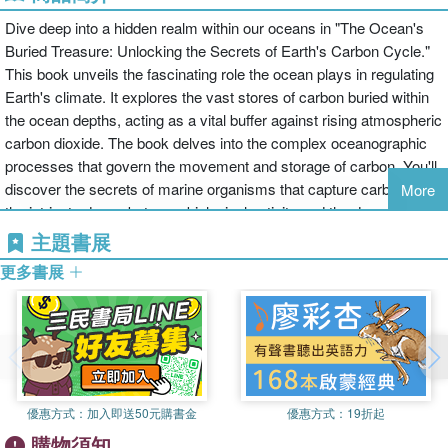
Dive deep into a hidden realm within our oceans in "The Ocean's
Buried Treasure: Unlocking the Secrets of Earth's Carbon Cycle."
This book unveils the fascinating role the ocean plays in regulating
Earth's climate. It explores the vast stores of carbon buried within
the ocean depths, acting as a vital buffer against rising atmospheric
carbon dioxide. The book delves into the complex oceanographic
processes that govern the movement and storage of carbon. You'll
discover the secrets of marine organisms that capture carbon and
More
the intricate dance between biological activity and the deep
seafloor. "The Ocean's Buried Treasure" isn't just about the past. It
主題書展
explores how human activities are impacting this delicate balance,
更多書展
with potential consequences for climate change. The book sheds
light on ongoing research efforts to unlock the mysteries of the
ocean carbon cycle, paving the way for a more sustainable future
for our planet.
優惠方式：
加入即送50元購書金
優惠方式：
19折起
購物須知