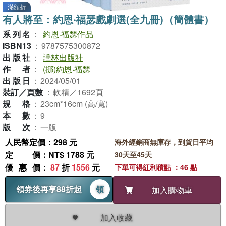
滿額折
有人將至：約恩‧福瑟戲劇選(全九冊)（簡體書）
系列名
：
約恩·福瑟作品
ISBN13
：
9787575300872
出版社
：
譯林出版社
作者
：
(挪)約恩‧福瑟
出版日
：
2024/05/01
裝訂／頁數
：
軟精／1692頁
規格
：
23cm*16cm (高/寬)
本數
：
9
版次
：
一版
人民幣定價：298 元
海外經銷商無庫存，到貨日平均
定價
：NT$ 1788 元
30天至45天
優惠價
：
87
折
1556
元
下單可得紅利積點 ：46 點
領券後再享88折起
領
加入購物車
加入收藏