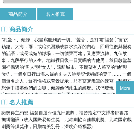
商品簡介
名人推薦
商品簡介
“我坐下、傾聽，我書寫聽到的一切。”聲音，是打開“福瑟宇宙”的
鎖鑰。大海，雨，或暗流潛動或靜水流深的內心，回環往復與變奏
的話語，或長或短的靜場，一切循聲而建，又應聲流轉。九個故
事，九段平行的人生。地鐵裡日復一日賣唱的吉他男，秋日教堂墓
園裡偶遇的“男人”與“女人”，遠離城市、不期望有人將至的“他”與
“她”，一個夏日裡出海未歸的丈夫與飽受記憶糾纏的妻子…… 一個
個無名之人，鮮有性格或背景提示，只有寥寥幾筆的速寫，我們在
想像中描摹他們的面容，傾聽他們此生的經歷。我們發現，“福瑟
More
宇宙”中上演的故事，是每一個普通人的人生，甚至包括我們自
名人推薦
己。無所依憑的孤獨，無法交流的挫敗，無可挽回的心之所愛的喪
失…… 生命的喜怒哀樂全然濃縮于福瑟蘊含著巨大情感張力的洗
諾獎得主約恩·福瑟自選☆佳九部戲劇，福瑟指定中文譯者鄒魯路
練語言中，字裡行間是他對所有在時間荒原上相遇的我們所懷有的
擔綱翻譯（收入國際易蔔生獎、北歐劇協☆佳戲劇獎、北歐國家戲
無限悲憫之情。
劇獎等獲獎作，附贈精美別冊，深度介紹福瑟)