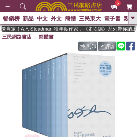
5
暢銷榜
新品
中文
外文
簡體
三民東大
電子書
親子
GO
定！A.F. Steadman 獲年度作家，《史坎德》系列帶你踏上
三民網路書店
簡體書
、
熱搜：
東野圭吾
高希均教授回憶錄
、
、
、
The Odyssey
父親節
如果歷
列印
評論
、
、
史是一群喵
暑期推薦
國際布克
、
、
獎 臺灣漫遊錄
方念華
台灣的李
、
、
登輝時代
數學女孩：黎曼猜想
偉大的迷走神經