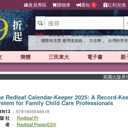
會員專區
購物車
通知
紅利兌換
5
、
、
熱搜：
東野圭吾
高希均教授回憶錄
The Odys
、
、
、
國際布克獎 臺灣漫遊錄
方念華
台灣的李登
文
簡體
三民東大
電子書
親
英國出版界指標大獎
e Redleaf Calendar-Keeper 2025: A Record-Ke
stem for Family Child Care Professionals
BN13
：
9781605548418
版社
：
Redleaf Pr
作者
：
Redleaf Press(EDI)