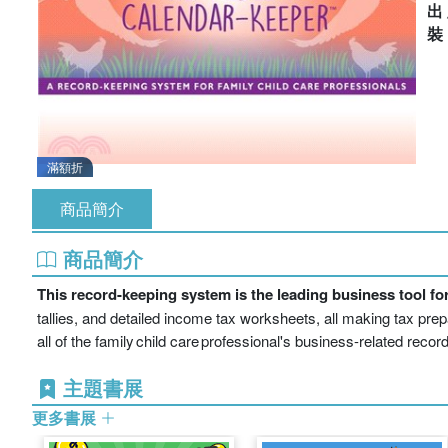
出
滿額折
商品簡介
商品簡介
This record-keeping system is the leading business tool for 
tallies, and detailed income tax worksheets, all making tax prepa
all of the family child care professional's business-related reco
主題書展
更多書展