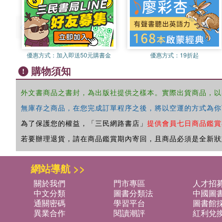
優惠方式：
加入即送50元購書金
優惠方式：
19折起
購物須知
外文書商品之書封，為出版社提供之樣本。實際出貨商品，以
無庫存之商品，在您完成訂單程序之後，將以空運的方式為你
為了保護您的權益，「三民網路書店」
提供會員七日商品鑑賞
若要辦理退貨，請在商品鑑賞期內寄回，且商品必須是全新狀
網站導航 >>
關於我們
門市專區
人才招
中文分類
圖書分類法
中國圖
通關密碼
學習平台
圖書館採
異業合作
閱讀潮評
紅利兌