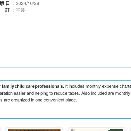
版日
：
2024/10/29
裝訂
：
平裝
family child care professionals.
It includes monthly expense chart
ration easier and helping to reduce taxes. Also included are monthly nut
rds are organized in one convenient place.