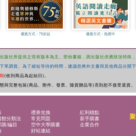
優惠方式：
75折起
優惠方式：
熱賣中
出版社所提供之現有版本為主。部份書籍，因出版社供應狀況特殊
下單調貨。為了縮短等待的時間，建議您將外文書與其他商品分開下
期
(收到商品為起始日)。
態與完整包裝(商品、附件、發票、隨貨贈品等)否則恕不接受退貨。
募
禮券兌換
紅利積點
聚
書館分類法
常見問題
新手購書
購/編目
空中大學購書
企業合作
換
好站連結