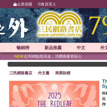
企業採購
會員登入
暢銷榜
新品
推薦
中文
外
NEW
紅利積點抵現金，消費購書更貼心
三民網路書店
外文書
商業財經
Th
Sy
IS
出