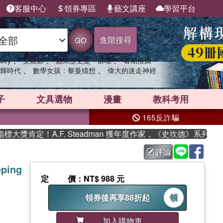
客服中心
領券專區
藝文講座
學習平台
進階搜尋
GO
、
、
、
sey
父親節
如果歷史是一群喵
暑期推薦
、
、
輝時代
數學女孩：黎曼猜想
偉大的迷走神經
子
文具選物
漫畫
教科考用
165反詐騙
肯定！A.F. Steadman 獲年度作家，《史坎德》系列帶你踏
評論
eping
定價
：NT$ 988 元
領券後再享88折起
領
加入購物車