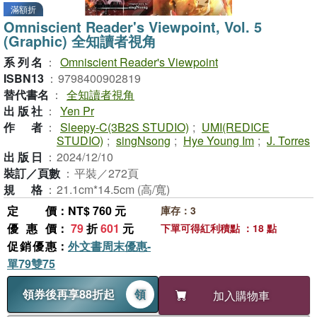
滿額折
Omniscient Reader's Viewpoint, Vol. 5
(Graphic) 全知讀者視角
系列名
：
Omniscient Reader's Viewpoint
ISBN13
：
9798400902819
替代書名
：
全知讀者視角
出版社
：
Yen Pr
作者
：
Sleepy-C(3B2S STUDIO)
;
UMI(REDICE
STUDIO)
;
singNsong
;
Hye Young Im
;
J. Torres
出版日
：
2024/12/10
裝訂／頁數
：
平裝／272頁
規格
：
21.1cm*14.5cm (高/寬)
定價
：NT$ 760 元
庫存：3
優惠價
：
79
折
601
元
下單可得紅利積點 ：18 點
促銷優惠
：
外文書周末優惠-
單79雙75
領券後再享88折起
領
加入購物車