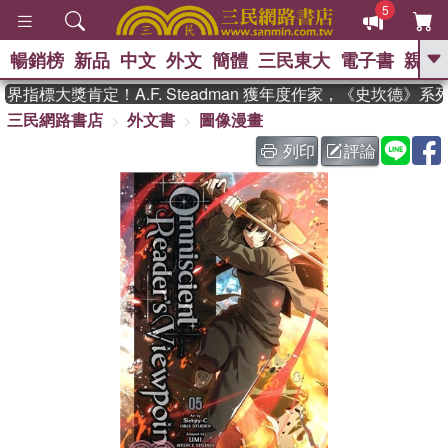
5
暢銷榜
新品
中文
外文
簡體
三民東大
電子書
親子
GO
指標大獎肯定！A.F. Steadman 獲年度作家，《史坎德》系
三民網路書店
外文書
圖像漫畫
、
熱搜：
東野圭吾
高希均教授回憶錄
、
、
、
The Odyssey
父親節
如果歷
列印
評論
、
、
史是一群喵
暑期推薦
國際布克
、
、
獎 臺灣漫遊錄
方念華
台灣的李
、
、
登輝時代
數學女孩：黎曼猜想
偉大的迷走神經