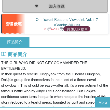
加入收藏
Omniscient Reader's Viewpoint, Vol. 1-7
套書優惠
(Graphic)(共7本)
79
折
4203
元
加入購物車
商品簡介
商品簡介
THE GIRL WHO DID NOT CRY COMMANDED THE
BATTLEFIELD.
In their quest to rescue Junghyeok from the Cinema Dungeon,
Dokja's group find themselves in the midst of a fierce naval
showdown. This should be easy—after all, it's a reenactment of the
famous battle won by Jihye Lee's constellation! But Dokja's
confidence soon turns into panic when he spots the heroine of this
story reduced to a tearful mess, haunted by guilt and sorrow. Can
More
Jihye overcome her trauma and become the peerless ruler of the