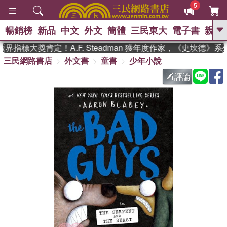
5
暢銷榜
新品
中文
外文
簡體
三民東大
電子書
親子
GO
指標大獎肯定！A.F. Steadman 獲年度作家，《史坎德》系
三民網路書店
外文書
童書
少年小說
、
熱搜：
東野圭吾
高希均教授回憶錄
、
、
、
The Odyssey
父親節
如果歷
評論
、
、
史是一群喵
暑期推薦
國際布克
、
、
獎 臺灣漫遊錄
方念華
台灣的李
、
、
登輝時代
數學女孩：黎曼猜想
偉大的迷走神經