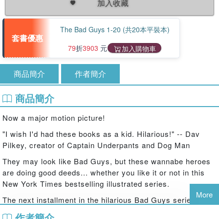
加入收藏
The Bad Guys 1-20 (共20本平裝本)
套書優惠
79
折
3903
元
加入購物車
商品簡介
作者簡介
商品簡介
Now a major motion picture!
"I wish I'd had these books as a kid. Hilarious!" -- Dav
Pilkey, creator of Captain Underpants and Dog Man
They may look like Bad Guys, but these wannabe heroes
are doing good deeds... whether you like it or not in this
New York Times bestselling illustrated series.
More
The next installment in the hilarious Bad Guys series!
作者簡介