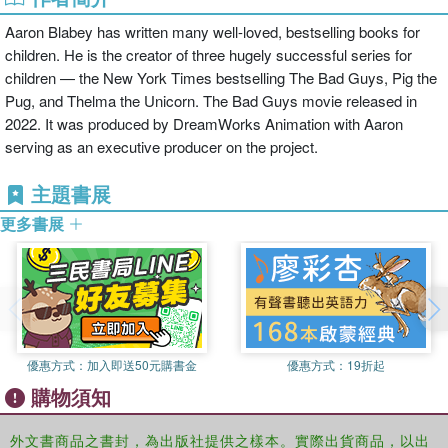
Aaron Blabey has written many well-loved, bestselling books for
children. He is the creator of three hugely successful series for
children — the New York Times bestselling The Bad Guys, Pig the
Pug, and Thelma the Unicorn. The Bad Guys movie released in
2022. It was produced by DreamWorks Animation with Aaron
serving as an executive producer on the project.
主題書展
更多書展
優惠方式：
加入即送50元購書金
優惠方式：
19折起
購物須知
外文書商品之書封，為出版社提供之樣本。實際出貨商品，以出