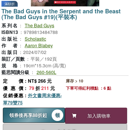
滿額折
The Bad Guys in the Serpent and the Beast
(The Bad Guys #19)(平裝本)
系列名
：
The Bad Guys
ISBN13
：
9789813484788
出版社
：
Scholastic
作者
：
Aaron Blabey
出版日
：
2024/07/02
裝訂／頁數
：
平裝／192頁
規格
：
19cm*15.3cm (高/寬)
藍思閱讀分級
：
260-560L
定價
：NT$ 266 元
庫存 > 10
優惠價
：
79
折
211
元
下單可得紅利積點 ：6 點
促銷優惠
：
外文書周末優惠-
單79雙75
領券後再享88折起
領
加入購物車