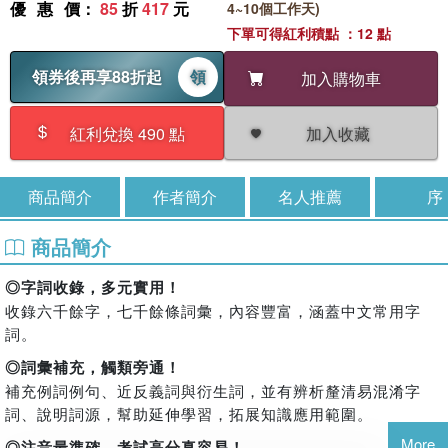
優惠價
：
85
折
417
元
4~10個工作天)
下單可得紅利積點 ：12 點
領券後再享88折起
領
加入購物車
加入收藏
紅利兌換 490 點
商品簡介
作者簡介
名人推薦
序
商品簡介
◎字詞收錄，多元實用！
收錄六千餘字，七千餘條詞彙，內容豐富，涵蓋中文常用字
詞。
◎詞彙補充，觸類旁通！
補充例詞例句、近反義詞與衍生詞，並有辨析釐清易混淆字
詞、說明詞源，幫助延伸學習，拓展知識應用範圍。
More
◎注音最準確，考試高分真容易！