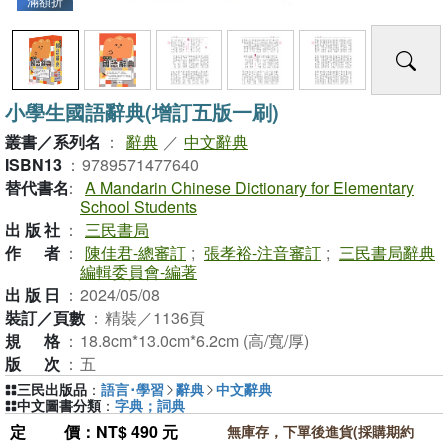
滿額折
小學生國語辭典(增訂五版一刷)
叢書／系列名
：
辭典
／
中文辭典
ISBN13
：
9789571477640
替代書名
：
A Mandarin Chinese Dictionary for Elementary
School Students
出版社
：
三民書局
作者
：
陳佳君-總審訂
;
張孝裕-注音審訂
;
三民書局辭典
編輯委員會-編著
出版日
：
2024/05/08
裝訂／頁數
：
精裝／1136頁
規格
：
18.8cm*13.0cm*6.2cm (高/寬/厚)
版次
：
五
三民出版品
：
語言･學習
辭典
中文辭典
中文圖書分類
：
字典；詞典
定價
：NT$ 490 元
無庫存，下單後進貨(採購期約