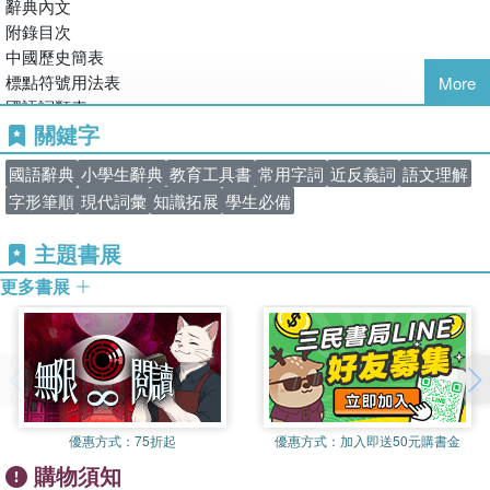
我們期待這本《小學生國語辭典》，可以成為小朋友在國語文
辭典內文
學習上的最佳幫手，並且藉由使用上的便利，養成主動查閱辭
附錄目次
典的好習慣。這本辭典以最嚴謹的態度，反覆校對、查證，期
中國歷史簡表
盼以最完善的內容呈現。如果它還有不夠完善之處，敬請各方
標點符號用法表
More
專家與教師，隨時給我們提供指教。
國語詞類表
關鍵字
常用量詞表
三民書局辭典編纂委員會 謹誌
度量衡換算表
國語辭典
小學生辭典
教育工具書
常用字詞
近反義詞
語文理解
簡易書信寫法
字形筆順
現代詞彙
知識拓展
學生必備
親屬稱謂表
兩岸用語對照表
主題書展
常用正簡字對照表使用說明
常用正簡字對照表(一)：正查簡
更多書展
常用正簡字對照表(二)：簡查正
一字多音審訂初稿、現行音對照表
難檢字總筆畫索引
國語注音、漢語拼音對照表與書寫說明
注音符號與漢語拼音對照檢字索引
優惠方式：
75折起
優惠方式：
加入即送50元購書金
購物須知