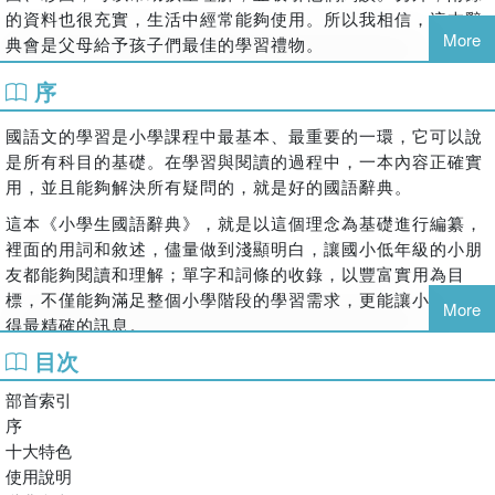
的資料也很充實，生活中經常能夠使用。所以我相信，這本辭
增訂教育部審修性平詞條十餘處以及人工智慧、無人機、新住
More
典會是父母給予孩子們最佳的學習禮物。
民、電動車、衛星導航等新詞條，讓語文學習與時俱進，語文
知識與生活脈動互相結合！
序
國語文的學習是小學課程中最基本、最重要的一環，它可以說
是所有科目的基礎。在學習與閱讀的過程中，一本內容正確實
用，並且能夠解決所有疑問的，就是好的國語辭典。
這本《小學生國語辭典》，就是以這個理念為基礎進行編纂，
裡面的用詞和敘述，儘量做到淺顯明白，讓國小低年級的小朋
友都能夠閱讀和理解；單字和詞條的收錄，以豐富實用為目
標，不僅能夠滿足整個小學階段的學習需求，更能讓小朋友獲
More
得最精確的訊息。
目次
在編排設計上，這本辭典的開本大小適中，搭配清晰的版面和
雙色印刷，不論攜帶或閱讀都很方便。書前有清楚明白的使用
部首索引
說明和檢索示範，讓小朋友輕易上手；書中則列舉了大量的近
序
反義詞、衍生詞和貼切的例句，使學習多樣而豐富。此外還有
十大特色
精巧美觀的插圖和多元實用的附錄，提供更多學習上的幫助。
使用說明