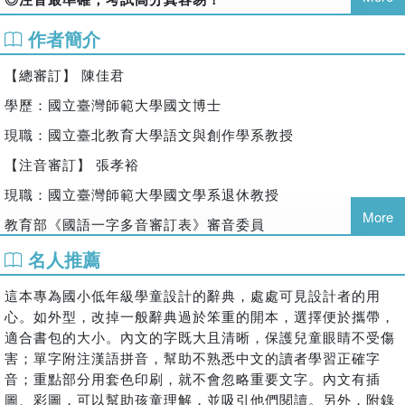
依教育部《一字多音審訂表》標示，由審音委員張孝裕教授親
作者簡介
自校閱。單字附注漢語拼音，外語學習也可用。
◎字該怎麼寫，看我最正確！
【總審訂】 陳佳君
依據教育部《常用國字標準字體表》、《常用國字標準字體筆
學歷：國立臺灣師範大學國文博士
順手冊》，一筆一畫雙色呈現。
現職：國立臺北教育大學語文與創作學系教授
◎檢索簡易，輕鬆上手！
【注音審訂】 張孝裕
三種檢索方式，包含《部首索引》、《注音符號與漢語拼音對
照檢字索引》、《難檢字總筆畫索引》，查找字詞無往不利。
現職：國立臺灣師範大學國文學系退休教授
◎附錄資料最實用！
More
教育部《國語一字多音審訂表》審音委員
附《國語詞類表》、《標點符號用法表》、《國語注音、漢語
名人推薦
拼音對照表與書寫說明》、《109一字多音審訂初稿、現行音
對照表》，擴大學習視野。
這本專為國小低年級學童設計的辭典，處處可見設計者的用
◎插圖生動，精巧美觀；圖示說明，一看就懂！
心。如外型，改掉一般辭典過於笨重的開本，選擇便於攜帶，
適合書包的大小。內文的字既大且清晰，保護兒童眼睛不受傷
◎開本適中，攜帶方便；雙色印刷，版面舒適！
害；單字附注漢語拼音，幫助不熟悉中文的讀者學習正確字
音；重點部分用套色印刷，就不會忽略重要文字。內文有插
圖、彩圖，可以幫助孩童理解，並吸引他們閱讀。另外，附錄
本書增訂五版，以四版的《小學生國語辭典》為基礎做更新：