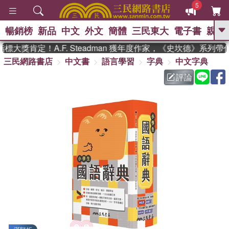
5
暢銷榜
新品
中文
外文
簡體
三民東大
電子書
親子
GO
大獎肯定！A.F. Steadman 獲年度作家，《史坎德》系列帶
三民網路書店
中文書
語言學習
字典
中文字典
、
熱搜：
東野圭吾
高希均教授回憶錄
、
、
、
The Odyssey
父親節
如果歷
評論
、
、
史是一群喵
暑期推薦
國際布克
、
、
獎 臺灣漫遊錄
方念華
台灣的李
、
、
登輝時代
數學女孩：黎曼猜想
偉大的迷走神經