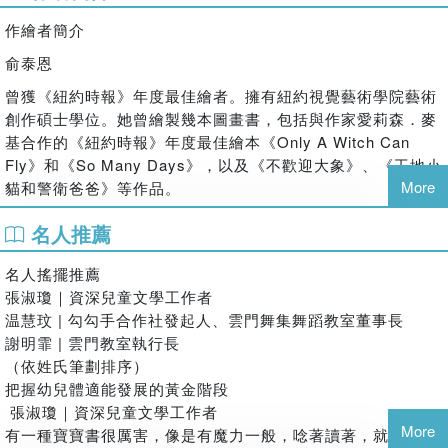
在趣味律動中，培養孩子身、心、靈的平衡發展！
作繪者簡介
本書特色
俞泰恩
★ 首刷限量加贈【雲門教室優惠體驗券】（使用規範洽詢全臺
雲門教室）
曾獲《紐約時報》年度最佳繪者。擁有紐約視覺藝術學院藝術
★ 吸引幼兒觀察動物特性，模仿動物動作，進而了解如何運用
創作碩士學位。她曾繪製幾本圖畫書，包括與作家愛莉森．麥
自己的肢體。
基合作的《紐約時報》年度最佳繪本《Only A Witch Can
★ 透過閱讀和引導，能增進幼兒指令接收的能力，發展手眼協
Fly》和《So Many Days》，以及《不歡迎大象》、《工地小
調，促進感覺統合。
More
貓和警衛爸爸》等作品。
★ 不只是繪本！更是有效幫助父母、幼師把握孩子體適能發展
譯者簡介
黃金階段的絕佳工具。研究指出，3-6歲是幼兒的神經系統發
名人推薦
展最發達的時期，幼兒在此時期的大小肌肉、平衡感若能得到
許嘉諾
名人搖擺推薦
完全的訓練，將對孩子的身心發展產生正面的影響。
輔大英文系畢，從事編輯工作超過二十年。對人好奇、愛聽故
張淑瓊｜資深兒童文學工作者
國外好評
事，現為獨立書店「好朋友書店」店主。
温慧玟 | 勾勾手合作社發起人、雲門舞集舞蹈教室董事長
★ 美國亞馬遜網路書店4.8顆星好評推薦
謝明霏 | 雲門教室執行長
★ 美國《紐約時報》專文介紹；美國《出版人週刊》、《學校
（依姓氏筆劃排序）
圖書館期刊》、《書單》雜誌強力推薦
把握幼兒體適能發展的黃金階段
張淑瓊｜資深兒童文學工作者
More
有一種寶寶書很厲害，像是有魔力一般，唸著讀著，就會讓人