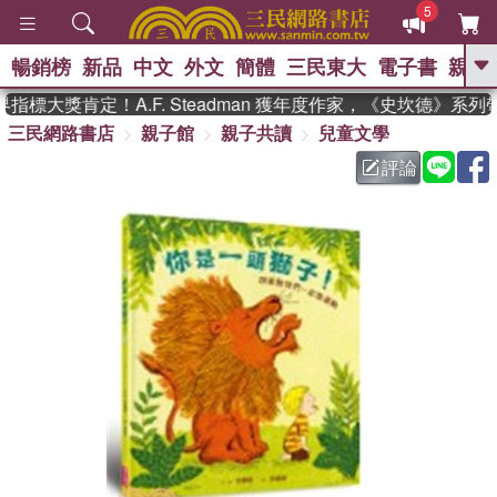
5
暢銷榜
新品
中文
外文
簡體
三民東大
電子書
親子
GO
標大獎肯定！A.F. Steadman 獲年度作家，《史坎德》系列
三民網路書店
親子館
親子共讀
兒童文學
、
熱搜：
東野圭吾
高希均教授回憶錄
、
、
、
The Odyssey
父親節
花開錦
評論
、
、
、
繡
暑期推薦
方念華
台灣的
、
李登輝時代
數學女孩：黎曼猜想
、
、
偉大的迷走神經
如果歷史是一
、
群喵
臺灣漫遊錄