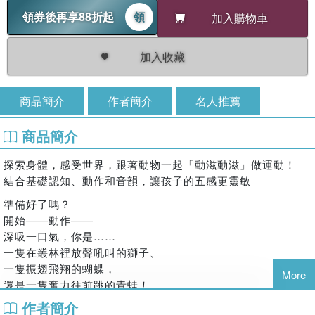
領券後再享88折起
領
加入購物車
加入收藏
商品簡介
作者簡介
名人推薦
商品簡介
探索身體，感受世界，跟著動物一起「動滋動滋」做運動！
結合基礎認知、動作和音韻，讓孩子的五感更靈敏
準備好了嗎？
開始——動作——
深吸一口氣，你是……
一隻在叢林裡放聲吼叫的獅子、
一隻振翅飛翔的蝴蝶，
More
還是一隻奮力往前跳的青蛙！
作者簡介
讓親子一起享受伸展肢體的樂趣，