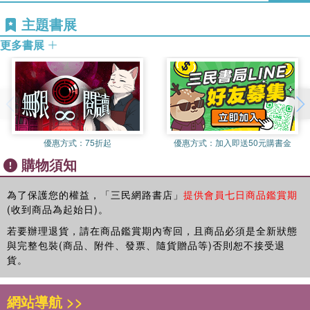
不安分，手啊腳啊屁股啊都會很癢，想要動一動，這種書最適
主題書展
合和○~六歲的孩子分享，不但眼睛看畫面、耳朵聽故事，還會
跟著書上的引導，全身上下一起參與。我們今天要來介紹幾本
更多書展
這種會讓孩子想要動手動腳的寶寶書！
《你是一頭獅子！：跟著動物們一起做運動》就是一本在家裡
或是在幼兒園裡都可以快樂享受的身體律動圖畫書！獅子、貓
咪、狗狗，還有青蛙和蝴蝶，他們都是怎樣擺動身體的呢？透
過文字簡單清楚的引導「坐下，坐在你的腳後跟上。雙手放在
膝蓋上，伸出舌頭！現在你是......一頭獅子！」，讓孩子想像
優惠方式：
75折起
優惠方式：
加入即送50元購書金
自己就是一隻在森林裡吼叫的森林之王。在跟著動物們做運動
購物須知
的過程中，一方面培養孩子們的觀察力，引發他們的好奇心，
跟著書上的引導，活動筋骨、伸展肢體，還可以把書裡的動物
為了保護您的權益，「三民網路書店」
提供會員七日商品鑑賞期
主角們延伸串接成一個自創的故事，想像親子一起像動物一樣
(收到商品為起始日)。
在森林裡吼叫遊逛。這本書裡最棒的部分是，內容不但有肢體
伸展跳動，最後還有躺下來安靜放鬆的安排，讓孩子體會到身
若要辦理退貨，請在商品鑑賞期內寄回，且商品必須是全新狀態
體可動可靜，和在動靜之間的調節和自由。
與完整包裝(商品、附件、發票、隨貨贈品等)否則恕不接受退
貨。
身體學會的，誰也拿不走
温慧玟 | 勾勾手合作社發起人、雲門舞集舞蹈教室董事長
網站導航 >>
坐在腳後跟，雙手放膝上，伸出舌頭，就是一隻獅子，是叢林