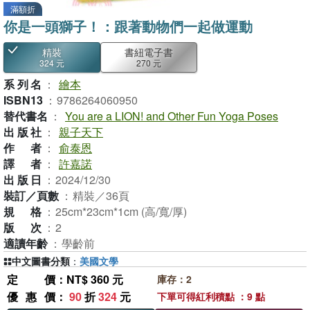
滿額折
你是一頭獅子！：跟著動物們一起做運動
精裝
書紐電子書
324 元
270 元
系列名
：
繪本
ISBN13
：
9786264060950
替代書名
：
You are a LION! and Other Fun Yoga Poses
出版社
：
親子天下
作者
：
俞泰恩
譯者
：
許嘉諾
出版日
：
2024/12/30
裝訂／頁數
：
精裝／36頁
規格
：
25cm*23cm*1cm (高/寬/厚)
版次
：
2
適讀年齡
：
學齡前
中文圖書分類
：
美國文學
定價
：NT$ 360 元
庫存：2
優惠價
：
90
折
324
元
下單可得紅利積點 ：9 點