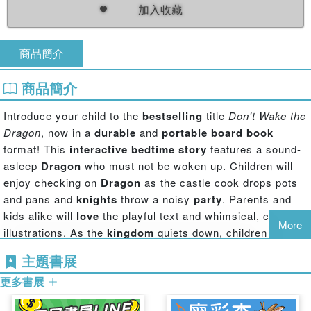
加入收藏
商品簡介
商品簡介
Introduce your child to the
bestselling
title
Don't Wake the
Dragon
, now in a
durable
and
portable board book
format! This
interactive bedtime story
features a sound-
asleep
Dragon
who must not be woken up. Children will
enjoy checking on
Dragon
as the castle cook drops pots
and pans and
knights
throw a noisy
party
. Parents and
kids alike will
love
the playful text and whimsical, colorful
More
illustrations. As the
kingdom
quiets down, children can
rock the book gently and sing a
lullaby
, encouraging both
主題書展
Dragon
and themselves to drift off to sleep. This
classic
更多書展
story creates a delightful
bedtime ritual
they'll look
forward to every night.