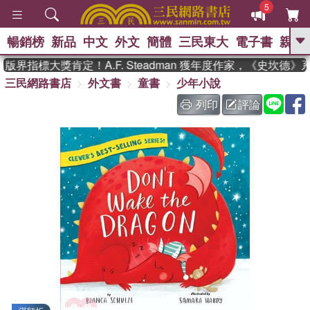
5
暢銷榜
新品
中文
外文
簡體
三民東大
電子書
親子
GO
界指標大獎肯定！A.F. Steadman 獲年度作家，《史坎德
三民網路書店
外文書
童書
少年小說
、
、
熱搜：
東野圭吾
The Odyssey
、
、
父親節
如果歷史是一群喵
暑期
列印
評論
、
、
推薦
國際布克獎 臺灣漫遊錄
方
、
、
念華
台灣的李登輝時代
數學女
、
孩：黎曼猜想
偉大的迷走神經