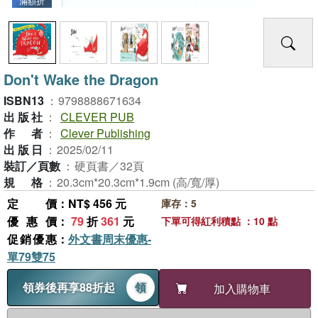
滿額折
Don't Wake the Dragon
ISBN13
：
9798888671634
出版社
：
CLEVER PUB
作者
：
Clever Publishing
出版日
：
2025/02/11
裝訂／頁數
：
硬頁書／32頁
規格
：
20.3cm*20.3cm*1.9cm (高/寬/厚)
定價
：NT$ 456 元
庫存：5
優惠價
：
79
折
361
元
下單可得紅利積點 ：10 點
促銷優惠
：
外文書周末優惠-
單79雙75
領券後再享88折起
領
加入購物車