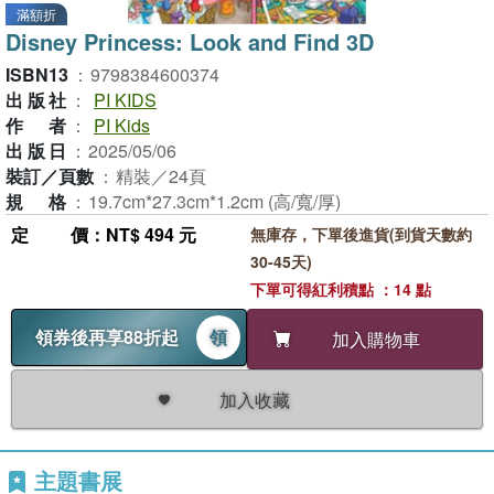
滿額折
Disney Princess: Look and Find 3D
ISBN13
：
9798384600374
出版社
：
PI KIDS
作者
：
PI Kids
出版日
：
2025/05/06
裝訂／頁數
：
精裝／24頁
規格
：
19.7cm*27.3cm*1.2cm (高/寬/厚)
定價
：NT$ 494 元
無庫存，下單後進貨(到貨天數約
30-45天)
下單可得紅利積點 ：14 點
領券後再享88折起
領
加入購物車
加入收藏
主題書展