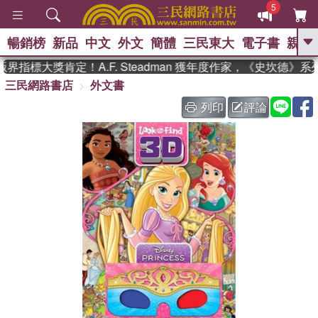
5
暢銷榜
新品
中文
外文
簡體
三民東大
電子書
親子
GO
界指標大獎肯定！A.F. Steadman 獲年度作家，《史坎德》
三民網路書店
外文書
、
、
熱搜：
東野圭吾
The Odyssey
、
、
父親節
如果歷史是一群喵
暑期
列印
評論
、
、
推薦
國際布克獎 臺灣漫遊錄
方
、
、
念華
台灣的李登輝時代
數學女
、
孩：黎曼猜想
偉大的迷走神經