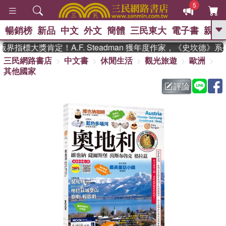
5
暢銷榜
新品
中文
外文
簡體
三民東大
電子書
親子
GO
指標大獎肯定！A.F. Steadman 獲年度作家，《史坎德》
三民網路書店
中文書
休閒生活
觀光旅遊
歐洲
、
熱搜：
東野圭吾
高希均教授回憶錄
其他國家
、
、
、
The Odyssey
父親節
如果歷
、
、
史是一群喵
暑期推薦
國際布克
評論
、
、
獎 臺灣漫遊錄
方念華
台灣的李
、
、
登輝時代
數學女孩：黎曼猜想
偉大的迷走神經