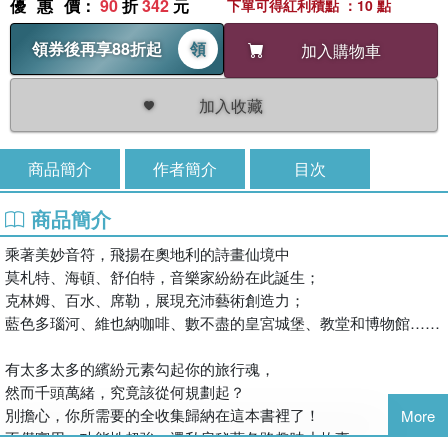
優惠價
：
90
折
342
元
下單可得紅利積點 ：10 點
領券後再享88折起
領
加入購物車
加入收藏
商品簡介
作者簡介
目次
商品簡介
乘著美妙音符，飛揚在奧地利的詩畫仙境中
莫札特、海頓、舒伯特，音樂家紛紛在此誕生；
克林姆、百水、席勒，展現充沛藝術創造力；
藍色多瑙河、維也納咖啡、數不盡的皇宮城堡、教堂和博物館……
有太多太多的繽紛元素勾起你的旅行魂，
然而千頭萬緒，究竟該從何規劃起？
別擔心，你所需要的全收集歸納在這本書裡了！
More
不僅實用、功能性超強，還私房秘蒐各路趣味小故事，