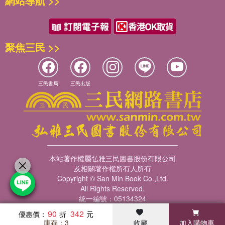
網站導航 >>
資訊看太多忘了呼吸，
維也納景點名人堂
讓主題特企陪你從心感受當地生活脈動～
P.050 聖史蒂芬教堂
◎維也納百年咖啡館
聚焦三民 >>
【周邊景點】格拉本大街•克爾特納大街•黃金購物廣場•聖彼得
◎電影《真善美》拍攝場景之旅
教堂•丁形廣場•尼哈特濕壁畫博物館•音樂之鐘•莫札特紀念館•
◎追尋奧地利音樂家的傳奇故事
美麗的燈街
◎向藝術大師們致敬
三民書局
三民出版
◎同場加映：各大城市的近郊小旅行
【延伸景點】百水公寓•維也納藝術館•百水藝術村•普特拉•杜
莎夫人蠟像館•多瑙塔•多瑙城教堂•垃圾焚化爐
被奧地利的浪漫詩情撩得心癢癢？
莫遲疑，現在就帶上這本書，跟著你的心和感覺出發！
P.068 霍夫堡皇宮
【必看重點】聖米歇爾廣場‧宰相宮與亞梅麗宮‧西班牙馬術學
校‧瑞士人大門‧皇家寶物‧宮廷花園‧英雄廣場‧新王宮‧皇宮小教
本站著作權屬弘雅三民圖書股份有限公司
堂‧奧古斯特教堂‧阿爾貝蒂納宮
及相關著作權所有人所有
Copyright © San Min Book Co.,Ltd.
【周邊景點】安郝夫教堂‧卡普欽修會教堂‧費爾斯特宮‧修登修
All Rights Reserved.
道院
統一編號：05134324
90
342
優惠價：
P.080 卡爾教堂
庫存：3
收藏
加入購物車
暢銷榜
客服中心
收藏
瀏覽紀錄
會員專區