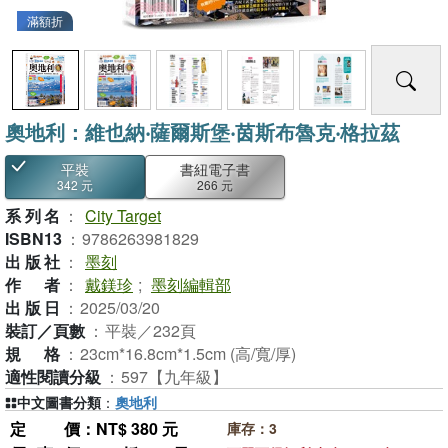
滿額折
奧地利：維也納‧薩爾斯堡‧茵斯布魯克‧格拉茲
平裝
書紐電子書
342 元
266 元
系列名
：
City Target
ISBN13
：
9786263981829
出版社
：
墨刻
作者
：
戴鎂珍
;
墨刻編輯部
出版日
：
2025/03/20
裝訂／頁數
：
平裝／232頁
規格
：
23cm*16.8cm*1.5cm (高/寬/厚)
適性閱讀分級
：
597【九年級】
中文圖書分類
：
奧地利
定價
：NT$ 380 元
庫存：3