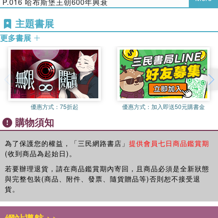
◎19世紀女神西西皇后傳奇的悲劇人生！
P.016 哈布斯堡王朝600年興衰
◎哈布斯堡家族奇特的下葬儀式！
P.018 奧地利音樂家
主題書展
◎引起法律訴訟的主角竟是蛋糕！
P.022 奧地利藝術家
更多書展
當你的隨身導航和貼心地陪
P.026 玩奧地利吃什麼？
走到哪提醒到哪：該怎麼省錢？怎麼玩才節省時間？什麼交通工具
P.030 玩奧地利買什麼？
比較方便？路線該怎麼安排？什麼地方值得欣賞？為什麼要去？
P.033 維也納咖啡館
排除資訊焦慮症，你想要的就在這本書裡～
P.166 真善美電影場景之旅
●【必看景點】＋【城堡建築】：告訴你非去不可的原因，怎麼
優惠方式：
75折起
優惠方式：
加入即送50元購書金
去、價錢、時間、網址等資訊一網打盡，深入挖掘景點背後典故、
前進維也納
購物須知
不能錯過的重點，並教你如何玩才能聰明省錢。
●【博物館&名人紀念館】＋【音樂家故居】：天啊！好多好多藝
P.040 航向維也納的偉大航道
為了保護您的權益，「三民網路書店」
提供會員七日商品鑑賞期
術品與名人故居，不知道該怎麼欣賞？本書以圖片和地圖搭配文字
P.042 維也納行前教育懶人包
(收到商品為起始日)。
解說，讓你輕鬆理解，不再霧煞煞。
P.044 維也納市區地圖
●【如何點菜】：推薦各式價位餐館，把招牌菜貼心標註出來，讓
若要辦理退貨，請在商品鑑賞期內寄回，且商品必須是全新狀態
與完整包裝(商品、附件、發票、隨貨贈品等)否則恕不接受退
你從容入座點餐，輕鬆吃飽飽！
P.046 大維也納地圖
貨。
●【推薦買物】＋【活動體驗】＋【歷史趣聞】：奧地利有太多小
P.047 維也納市區交通
店小物可逛可買，也有季節性活動等你放膽投入，在遊賞玩樂中，
聆聽奇聞軼事和歷史更迭，讓身心五感滋養滿滿。
P.048 維也納交通圖