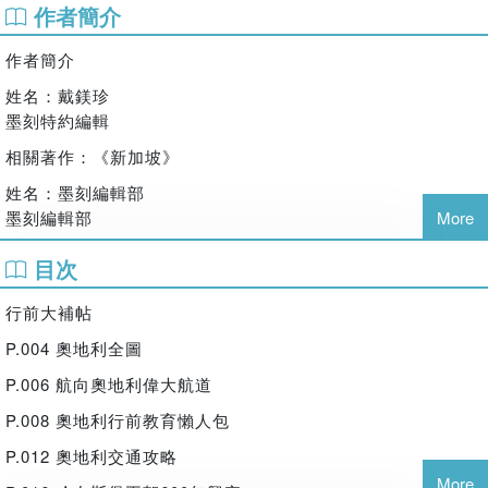
作者簡介
無論跟團或自由行，讓你一路笑著玩～
作者簡介
★跟你想像中的奧地利不一樣，
搞清楚這些事，再出發～
姓名：戴鎂珍
◎維也納咖啡該怎麼點、怎麼喝？
墨刻特約編輯
◎想聽音樂會，怎麼買票最便宜？
相關著作：《新加坡》
◎奧地利人愛吃冰淇淋成痴？
◎除了歌劇，還有輕歌劇？
姓名：墨刻編輯部
◎保護荷包！小心地鐵竊盜集團。
墨刻編輯部
More
◎長住維也納的貝多芬其實是德國人！
◎善用維也納卡，省錢又省時！
目次
◎藍色多瑙河怎麼玩最優雅浪漫？
行前大補帖
★幽默趣味的故事或課堂中沒教的知識，
P.004 奧地利全圖
邊玩邊告訴你～
P.006 航向奧地利偉大航道
◎薩爾斯堡的名字其實是「鹽」！
◎讓奧地利國王和皇后迷戀不已的咖啡館在哪？
P.008 奧地利行前教育懶人包
◎全球最美的湖濱小鎮豈能錯過！
P.012 奧地利交通攻略
◎海頓也曾是維也納少年合唱團的一員喔！
More