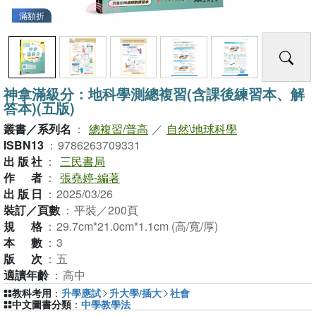
滿額折
神拿滿級分：地科學測總複習(含課後練習本、解
答本)(五版)
叢書／系列名
：
總複習/普高
／
自然\地球科學
ISBN13
：
9786263709331
出版社
：
三民書局
作者
：
張堯婷-編著
出版日
：
2025/03/26
裝訂／頁數
：
平裝／200頁
規格
：
29.7cm*21.0cm*1.1cm (高/寬/厚)
本數
：
3
版次
：
五
適讀年齡
：
高中
教科考用
：
升學應試
升大學/插大
社會
中文圖書分類
：
中學教學法