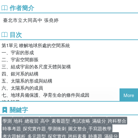
作者簡介
臺北市立大同高中 張堯婷
目次
第1單元 瞭解地球所處的空間系統
一、宇宙的形成
二、宇宙空間膨脹
三、組成宇宙的各尺度天體與架構
四、銀河系的結構
五、太陽系的形成與結構
六、太陽系內的成員
七、地球具備保護、孕育生命的條件與成因
More
綜合評量
關鍵字
第2單元 由地球觀星空
學測
地科
總複習
高中
素養題型
考試攻略
滿級分
跨科整合
一、彗星與流星雨
時事考題
探究實作題
學測衝刺
圖文整合
手寫題教學
二、星色
考古題解析
多元題型
探究實作
跨科素養
時事題
滿級分
三、星光