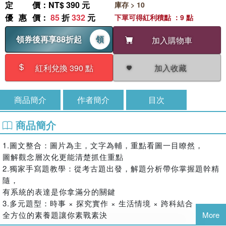
定價
：NT$ 390 元
庫存 > 10
優惠價
：
85
折
332
元
下單可得紅利積點 ：9 點
領券後再享88折起
領
加入購物車
加入收藏
紅利兌換 390 點
商品簡介
作者簡介
目次
商品簡介
1.圖文整合：圖片為主，文字為輔，重點看圖一目瞭然，
圖解觀念層次化更能清楚抓住重點
2.獨家手寫題教學：從考古題出發，解題分析帶你掌握題幹精
隨，
有系統的表達是你拿滿分的關鍵
3.多元題型：時事 × 探究實作 × 生活情境 × 跨科結合，
全方位的素養題讓你素戰素決
More