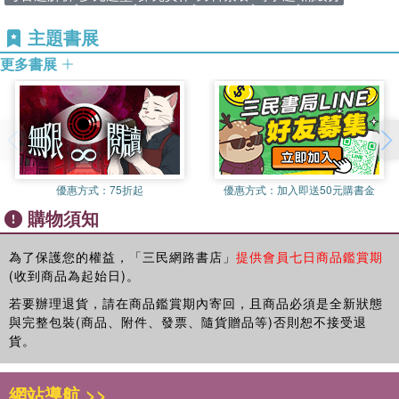
四、星體的周日視運動與軌跡
主題書展
五、星體的周年視運動與軌跡
綜合評量
更多書展
第3單元 地球的大氣
一、地球大氣的演化歷程
二、今日地球大氣的特性
三、天氣現象
四、氣象預報
優惠方式：
75折起
優惠方式：
加入即送50元購書金
五、颱風
購物須知
綜合評量
為了保護您的權益，「三民網路書店」
提供會員七日商品鑑賞期
第4單元 地球的海洋
(收到商品為起始日)。
一、海水組成
若要辦理退貨，請在商品鑑賞期內寄回，且商品必須是全新狀態
二、海水鹽度
與完整包裝(商品、附件、發票、隨貨贈品等)否則恕不接受退
三、海水溫度
貨。
四、海水的運動
五、聖嬰與反聖嬰現象
綜合評量
網站導航 >>