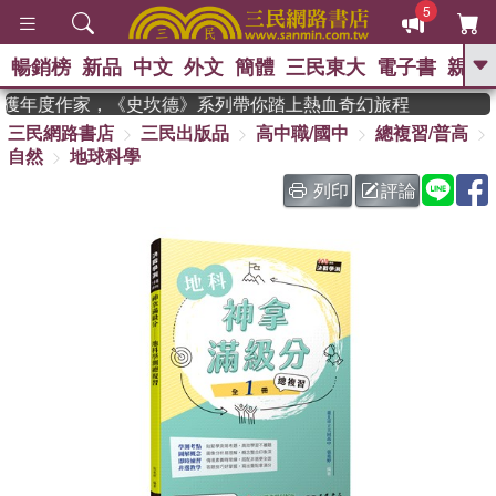
5
暢銷榜
新品
中文
外文
簡體
三民東大
電子書
親子
GO
an 獲年度作家，《史坎德》系列帶你踏上熱血奇幻旅程
三民網路書店
三民出版品
高中職/國中
總複習/普高
、
熱搜：
東野圭吾
高希均教授回憶錄
自然
地球科學
、
、
、
The Odyssey
父親節
如果歷
、
、
史是一群喵
暑期推薦
國際布克
列印
評論
、
、
獎 臺灣漫遊錄
方念華
台灣的李
、
、
登輝時代
數學女孩：黎曼猜想
偉大的迷走神經