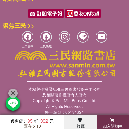
第5單元 地球的內部構造與地質
一、地震波與地球構造
二、板塊構造學說與學說的發展演進
聚焦三民 >>
三、板塊邊界的特性
四、地震的形成與敘述方式
五、臺灣與周邊區域的地震特性與板塊構造
三民書局
三民出版
六、震波訊號與回推距離
七、地震災害與預警
綜合評量
第6單元 探索過往的工具
一、建構過往的地質年代
二、地質年代表所使用的相對定年法
本站著作權屬弘雅三民圖書股份有限公司
及相關著作權所有人所有
三、地質年代表所使用的絕對定年法
Copyright © San Min Book Co.,Ltd.
四、探查往昔環境的方式
All Rights Reserved.
綜合評量
統一編號：05134324
85
332
優惠價：
第7單元 氣候變遷與永續發展
庫存 > 10
收藏
加入購物車
暢銷榜
客服中心
收藏
瀏覽紀錄
會員專區
一、從古至今的多重時間單位觀察與氣候變遷