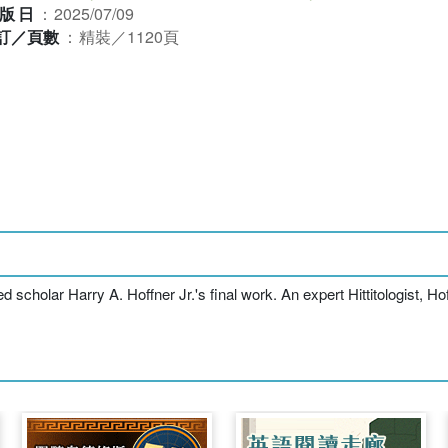
版日
：
2025/07/09
訂／頁數
：
精裝／1120頁
olar Harry A. Hoffner Jr.'s final work. An expert Hittitologist, Hof