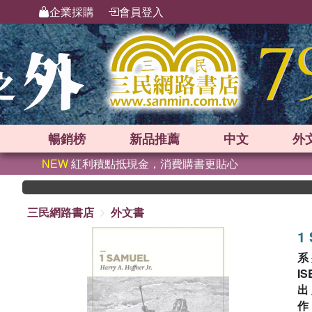
企業採購
會員登入
暢銷榜
新品
推薦
中文
外
NEW
紅利積點抵現金，消費購書更貼心
三民網路書店
外文書
1 
系
IS
出