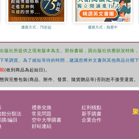
優惠方式：
75折起
優惠方式：
熱賣中
出版社所提供之現有版本為主。部份書籍，因出版社供應狀況特殊
下單調貨。為了縮短等待的時間，建議您將外文書與其他商品分開下
期
(收到商品為起始日)。
態與完整包裝(商品、附件、發票、隨貨贈品等)否則恕不接受退貨。
募
禮券兌換
紅利積點
聚
書館分類法
常見問題
新手購書
購/編目
空中大學購書
企業合作
換
好站連結