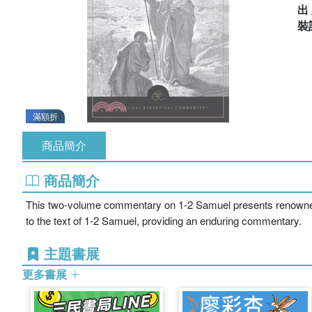
出
裝
滿額折
商品簡介
商品簡介
This two-volume commentary on 1-2 Samuel presents renowned sch
to the text of 1-2 Samuel, providing an enduring commentary.
主題書展
更多書展