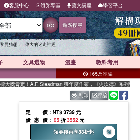
客服中心
領券專區
藝文講座
學習平台
進階搜尋
GO
、
、
果歷史是一群喵
暑期推薦
國際布克獎 臺灣漫
、
黎曼猜想
偉大的迷走神經
子
文具選物
漫畫
教科考用
165反詐騙
獎肯定！A.F. Steadman 獲年度作家，《史坎德》系列帶你
列印
評論
定價
：NT$ 3739 元
優惠價
：
95
折
3552
元
領券後再享88折起
領