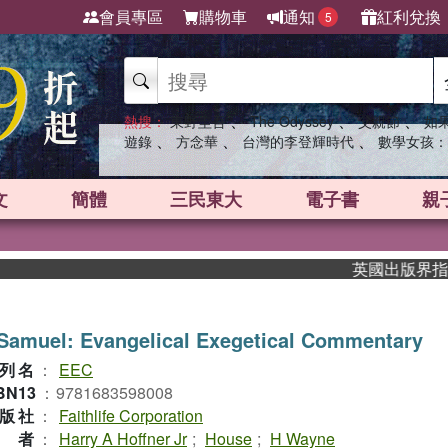
會員專區
購物車
通知
紅利兌換
5
、
、
、
熱搜：
東野圭吾
The Odyssey
父親節
如
、
、
、
遊錄
方念華
台灣的李登輝時代
數學女孩：
文
簡體
三民東大
電子書
親
英國出版界指標大
Samuel: Evangelical Exegetical Commentary
列名
：
EEC
BN13
：
9781683598008
版社
：
Faithlife Corporation
作者
：
Harry A Hoffner Jr
;
House
;
H Wayne