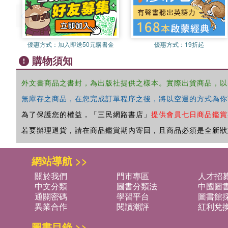
優惠方式：
加入即送50元購書金
優惠方式：
19折起
購物須知
外文書商品之書封，為出版社提供之樣本。實際出貨商品，以
無庫存之商品，在您完成訂單程序之後，將以空運的方式為你
為了保護您的權益，「三民網路書店」
提供會員七日商品鑑賞
若要辦理退貨，請在商品鑑賞期內寄回，且商品必須是全新狀
網站導航 >>
關於我們
門市專區
人才招
中文分類
圖書分類法
中國圖
通關密碼
學習平台
圖書館採
異業合作
閱讀潮評
紅利兌
圖書目錄 >>