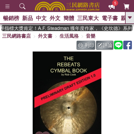
5
暢銷榜
新品
中文
外文
簡體
三民東大
電子書
親子
GO
指標大獎肯定！A.F. Steadman 獲年度作家，《史坎德》系
三民網路書店
外文書
生活風格
音樂
、
、
熱搜：
東野圭吾
The Odyssey
、
、
父親節
如果歷史是一群喵
暑期
列印
評論
、
、
推薦
國際布克獎 臺灣漫遊錄
方
、
、
念華
台灣的李登輝時代
數學女
、
孩：黎曼猜想
偉大的迷走神經