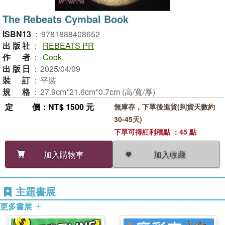
The Rebeats Cymbal Book
ISBN13
：
9781888408652
出版社
：
REBEATS PR
作者
：
Cook
出版日
：
2025/04/09
裝訂
：
平裝
規格
：
27.9cm*21.6cm*0.7cm (高/寬/厚)
定價
：NT$ 1500 元
無庫存，下單後進貨(到貨天數約
30-45天)
下單可得紅利積點 ：45 點
加入收藏
加入購物車
主題書展
更多書展