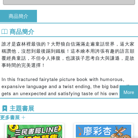
商品簡介
商品簡介
誰才是森林裡最強的？大野狼自信滿滿走遍童話世界，逼大家
稱讚他，沒想到最後踢到鐵板！這本繪本用誇張有趣的語言顛
覆經典童話，不但令人捧腹，也讓孩子思考自大與謙遜，是故
事時間的完美選擇！
In this fractured fairytale picture book with humorous,
expansive language and a twist ending, the big bad wolf
More
gets an unexpected and satisfying taste of his own
medicine.
主題書展
The big bad wolf knows he rules the forest—but he likes to
更多書展
hear the others tell him so. He marches through the
woods, asking: âTell me, who is the strongest?â
Everyone, from Little Red Riding Hood to the Three Little