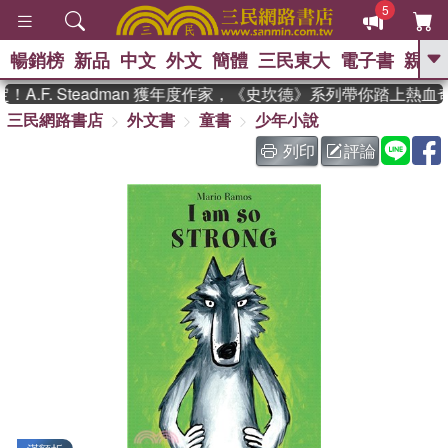
5
暢銷榜
新品
中文
外文
簡體
三民東大
電子書
親子
GO
.F. Steadman 獲年度作家，《史坎德》系列帶你踏上熱血奇
三民網路書店
外文書
童書
少年小說
、
、
熱搜：
東野圭吾
The Odyssey
、
、
父親節
如果歷史是一群喵
國際
列印
評論
、
、
布克獎 臺灣漫遊錄
方念華
台灣
、
的李登輝時代
數學女孩：黎曼猜想
、
偉大的迷走神經