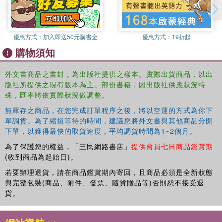
Pigs to the Seven Dwarfs, agrees he is the strongest, the
toughest, the terror of the woods. So when âa little toad of
some sortâ stands up to him, the wolf is furious—then
quickly learns his lesson.
優惠方式：
加入即送50元購書金
優惠方式：
19折起
購物須知
I Am So Strong is a great read-aloud for families and
classrooms, and a delightful story for anyone who's known
外文書商品之書封，為出版社提供之樣本。實際出貨商品，以出
an overconfident wolf.
版社所提供之現有版本為主。部份書籍，因出版社供應狀況特
âThe wolf's comeuppance is deeply satisfying; the only
殊，匯率將依實際狀況做調整。
disappointment is that the book is over so soon. Better
無庫存之商品，在您完成訂單程序之後，將以空運的方式為你下
read it again.â Publishers Weekly
單調貨。為了縮短等待的時間，建議您將外文書與其他商品分開
下單，以獲得最快的取貨速度，平均調貨時間為1~2個月。
為了保護您的權益，「三民網路書店」
提供會員七日商品鑑賞期
(收到商品為起始日)。
若要辦理退貨，請在商品鑑賞期內寄回，且商品必須是全新狀態
與完整包裝(商品、附件、發票、隨貨贈品等)否則恕不接受退
貨。