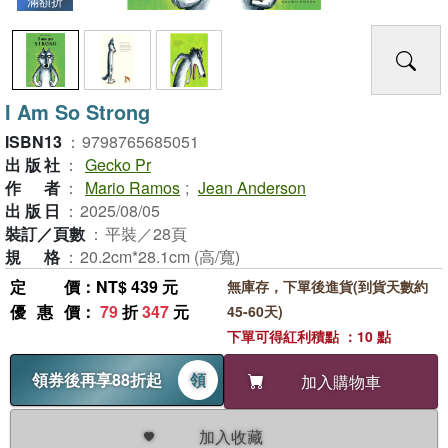
滿額折
I Am So Strong
ISBN13
：
9798765685051
出版社
：
Gecko Pr
作者
：
Mario Ramos
;
Jean Anderson
出版日
：
2025/08/05
裝訂／頁數
：
平裝／28頁
規格
：
20.2cm*28.1cm (高/寬)
定價
：NT$ 439 元
無庫存，下單後進貨(到貨天數約
優惠價
：
79
折
347
元
45-60天)
下單可得紅利積點 ：10 點
領券後再享88折起
領
加入購物車
加入收藏