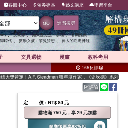
客服中心
領券專區
藝文講座
學習平台
進階搜尋
GO
、
、
、
sey
父親節
如果歷史是一群喵
暑期推薦
、
、
輝時代
數學女孩：黎曼猜想
偉大的迷走神經
子
文具選物
漫畫
教科考用
165反詐騙
肯定！A.F. Steadman 獲年度作家，《史坎德》系列帶你踏
評論
定價
：NT$ 80 元
購物滿 750 元，享 29 元加購
領券後再享88折起
領