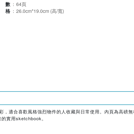
頁數
：
64頁
規格
：
26.0cm*19.0cm (高/寬)
揮灑色彩，適合喜歡風格強烈物件的人收藏與日常使用。內頁為高磅
sketchbook。