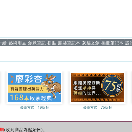
手繪
藝術用品
創意筆記
拼貼
膠裝筆記本
灰貓文創
插畫筆記本
設
優惠方式：
19折起
優惠方式：
75折起
期
(收到商品為起始日)。