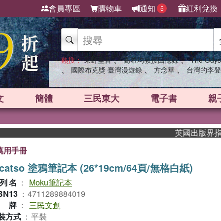
會員專區
購物車
通知
紅利兌換
5
、
、
熱搜：
東野圭吾
高希均教授回憶錄
The Odys
、
、
、
國際布克獎 臺灣漫遊錄
方念華
台灣的李登
文
簡體
三民東大
電子書
親
英國出版界指標大獎
萬用手冊
icatso 塗鴉筆記本 (26*19cm/64頁/無格白紙)
列名
：
Moku筆記本
BN13
：
4711289884019
品牌
：
三民文創
裝方式
：
平裝