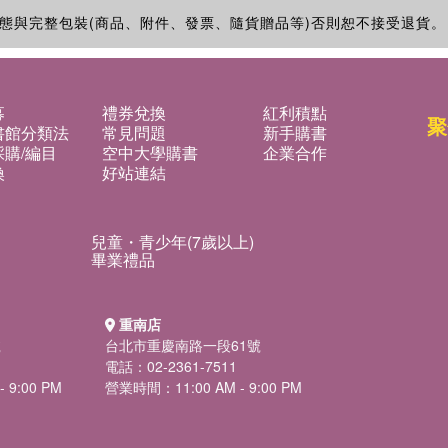
態與完整包裝(商品、附件、發票、隨貨贈品等)否則恕不接受退貨。
募
禮券兌換
紅利積點
聚
書館分類法
常見問題
新手購書
購/編目
空中大學購書
企業合作
換
好站連結
兒童・青少年(7歲以上)
畢業禮品
重南店
號
台北市重慶南路一段61號
電話：02-2361-7511
 9:00 PM
營業時間：11:00 AM - 9:00 PM