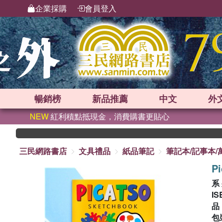
企業採購
會員登入
暢銷榜
新品
推薦
中文
外
NEW
紅利積點抵現金，消費購書更貼心
三民網路書店
文具禮品
紙品筆記
筆記本/記事本/
P
系
IS
包