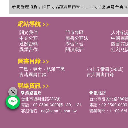
若要辦理退貨，請在商品鑑賞期內寄回，且商品必須是全新狀
網站導航 >>
關於我們
門市專區
人才招
中文分類
圖書分類法
中國圖
通關密碼
學習平台
圖書館採
異業合作
閱讀潮評
紅利兌
圖書目錄 >>
三民・東大・弘雅三民
小山丘童書(0-6歲)
古籍圖書目錄
古典圖書目錄
聯絡資訊 >>
網路書店
復北店
台北市復興北路386號
台北市復興北路386
電話：02-2500-6600轉 130、131
電話：02-2500-6600
客服信箱：
ec@sanmin.com.tw
營業時間：11:00 AM -