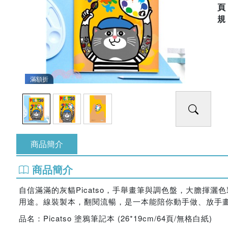
滿額折
商品簡介
商品簡介
自信滿滿的灰貓Picatso，手舉畫筆與調色盤，大膽
用途。線裝製本，翻閱流暢，是一本能陪你動手做、放手畫的實用
品名：Picatso 塗鴉筆記本 (26*19cm/64頁/無格白紙)