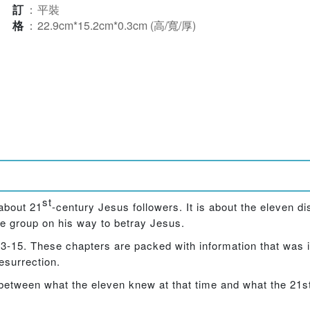
裝訂
：
平裝
規格
：
22.9cm*15.2cm*0.3cm (高/寬/厚)
st
 about 21
-century Jesus followers. It is about the eleven di
he group on his way to betray Jesus.
3-15. These chapters are packed with information that was i
esurrection.
 between what the eleven knew at that time and what the 21s