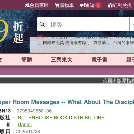
會員專區
購物車
通知
紅利兌換
5
、
、
熱搜：
東野圭吾
高希均教授回憶錄
The Odys
、
、
、
國際布克獎 臺灣漫遊錄
方念華
台灣的李登
文
簡體
三民東大
電子書
親
英國出版界指標大獎
per Room Messages -- What About The Discip
BN13
：
9798349658136
版社
：
RITTENHOUSE BOOK DISTRIBUTORS
作者
：
Daniel
版日
：
2025/10/28