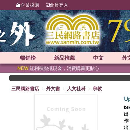
企業採購
會員登入
暢銷榜
新品
推薦
中文
外
NEW
紅利積點抵現金，消費購書更貼心
三民網路書店
外文書
人文社科
宗教
Up
IS
出
出