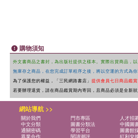
購物須知
外文書商品之書封，為出版社提供之樣本。實際出貨商品，以
無庫存之商品，在您完成訂單程序之後，將以空運的方式為你
為了保護您的權益，「三民網路書店」
提供會員七日商品鑑賞
若要辦理退貨，請在商品鑑賞期內寄回，且商品必須是全新狀
網站導航 >>
關於我們
門市專區
人才招
中文分類
圖書分類法
中國圖
通關密碼
學習平台
圖書館採
異業合作
閱讀潮評
紅利兌