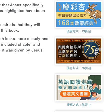
 that Jesus specifically
ths highlighted have been
sire is that they will
 this book.
優惠方式：
19折起
ich looks more closely and
t included chapter and
s it was given by Jesus
優惠方式：
75折起
優惠方式：
熱賣中