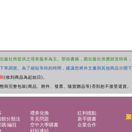
出版社所提供之現有版本為主。部份書籍，因出版社供應狀況特殊
下單調貨。為了縮短等待的時間，建議您將外文書與其他商品分開下
期
(收到商品為起始日)。
態與完整包裝(商品、附件、發票、隨貨贈品等)否則恕不接受退貨。
募
禮券兌換
紅利積點
聚
書館分類法
常見問題
新手購書
購/編目
空中大學購書
企業合作
換
好站連結