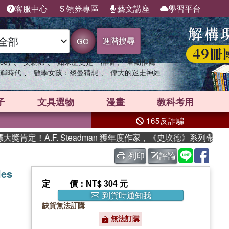
客服中心
領券專區
藝文講座
學習平台
進階搜尋
GO
、
、
、
sey
父親節
如果歷史是一群喵
暑期推薦
、
、
輝時代
數學女孩：黎曼猜想
偉大的迷走神經
子
文具選物
漫畫
教科考用
165反詐騙
肯定！A.F. Steadman 獲年度作家，《史坎德》系列帶你踏
列印
評論
les
定價
：NT$ 304 元
到貨時通知我
缺貨無法訂購
無法訂購