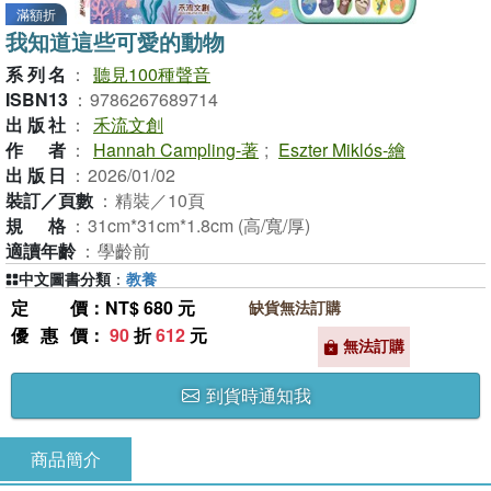
滿額折
我知道這些可愛的動物
系列名
：
聽見100種聲音
ISBN13
：
9786267689714
出版社
：
禾流文創
作者
：
Hannah Campling-著
;
Eszter Miklós-繪
出版日
：
2026/01/02
裝訂／頁數
：
精裝／10頁
規格
：
31cm*31cm*1.8cm (高/寬/厚)
適讀年齡
：
學齡前
中文圖書分類
：
教養
定價
：NT$ 680 元
缺貨無法訂購
優惠價
：
90
折
612
元
無法訂購
到貨時通知我
商品簡介