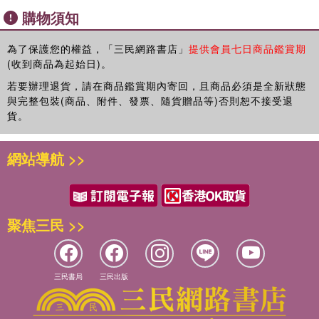
購物須知
按一按、聽一聽，學會1OO個常見雙語單字！
在5大精彩豐富的場景中，
為了保護您的權益，「三民網路書店」
提供會員七日商品鑑賞期
(收到商品為起始日)。
認識海洋、叢林、農場、雪地、森林和野生動物，
若要辦理退貨，請在商品鑑賞期內寄回，且商品必須是全新狀態
與完整包裝(商品、附件、發票、隨貨贈品等)否則恕不接受退
搭配1OO種趣味的聲音，
貨。
讓孩子在玩樂中輕鬆學會雙語單字！
網站導航 >>
▌貼近生活的場景，建立認知基礎！
從茂密的叢林、海洋世界、蓊鬱的森林、開心農場到寒冷極地，除
聚焦三民 >>
了貼近生活，還能帶領孩子認識世界各地的動物，奠定認知基礎！
三民書局
三民出版
★認識叢林和海洋動物