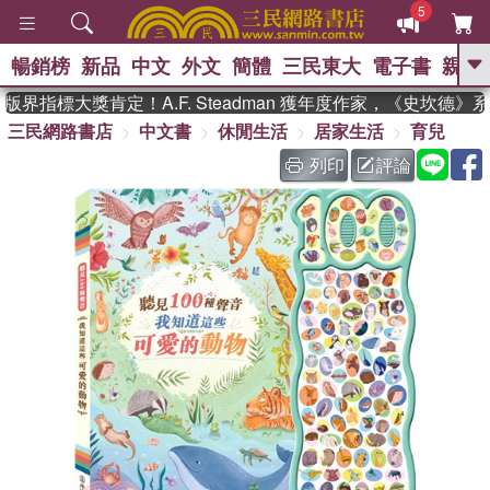
5
暢銷榜
新品
中文
外文
簡體
三民東大
電子書
親子
GO
界指標大獎肯定！A.F. Steadman 獲年度作家，《史坎德》
三民網路書店
中文書
休閒生活
居家生活
育兒
、
熱搜：
東野圭吾
高希均教授回憶錄
、
、
、
The Odyssey
父親節
如果歷
列印
評論
、
、
史是一群喵
暑期推薦
國際布克
、
、
獎 臺灣漫遊錄
方念華
台灣的李
、
、
登輝時代
數學女孩：黎曼猜想
偉大的迷走神經