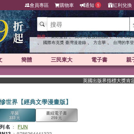
會員專區
購物車
通知
紅利兌換
5
、
、
熱搜：
東野圭吾
高希均教授回憶錄
The Odys
、
、
、
國際布克獎 臺灣漫遊錄
方念華
台灣的李登
文
簡體
三民東大
電子書
親
英國出版界指標大獎肯定！A.F
慘世界【經典文學漫畫版】
平裝
書紐電子書
333 元
259 元
列名
：
FUN
BN13
：
9786264441322