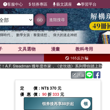
客服中心
領券專區
藝文講座
學習平台
進階搜尋
GO
、
、
、
sey
父親節
如果歷史是一群喵
暑期推薦
、
、
輝時代
數學女孩：黎曼猜想
偉大的迷走神經
子
文具選物
漫畫
教科考用
165反詐騙
. Steadman 獲年度作家，《史坎德》系列帶你踏上熱血奇幻旅
評論
定價
：NT$ 370 元
優惠價
：
90
折
333
元
領券後再享88折起
領