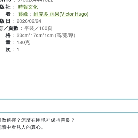
版社
：
時報文化
作者
：
蔡峰
;
維克多.雨果(Victor Hugo)
版日
：
2026/02/24
訂／頁數
：
平裝／160頁
規格
：
23cm*17cm*1cm (高/寬/厚)
重量
：
180克
版次
：
1
何做選擇？怎麼在困境裡保持善良？
閱讀中看見人的真心。