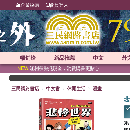
企業採購
會員登入
暢銷榜
新品
推薦
中文
外
NEW
紅利積點抵現金，消費購書更貼心
三民網路書店
中文書
休閒生活
漫畫
悲
系
IS