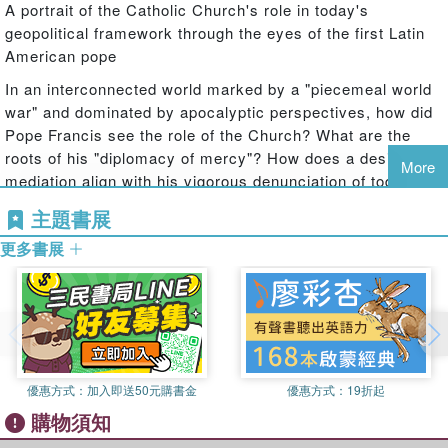
A portrait of the Catholic Church's role in today's
geopolitical framework through the eyes of the first Latin
American pope
In an interconnected world marked by a "piecemeal world
war" and dominated by apocalyptic perspectives, how did
Pope Francis see the role of the Church? What are the
roots of his "diplomacy of mercy"? How does a desire for
More
mediation align with his vigorous denunciation of today's
evils? And what specifically characterized the gestures
主題書展
and words of this pope who "came from the ends of the
更多書展
Earth"?
In The Diplomacy of Pope Francis, Antonio Spadaro, SJ,
highlights Pope Francis's geopolitical approach. Spadaro
draws from personal interviews, official documents, and
the pope's numerous cultural and intellectual references to
reconstruct a map of Francis's actions through apostolic
優惠方式：
加入即送50元購書金
優惠方式：
19折起
journeys, synodal events, and the Holy See's international
購物須知
policies. The result is an analysis of the achievements,
orientations, and ongoing challenges that shaped Francis's