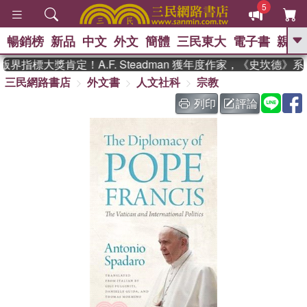
5
暢銷榜
新品
中文
外文
簡體
三民東大
電子書
親子
GO
界指標大獎肯定！A.F. Steadman 獲年度作家，《史坎德》
三民網路書店
外文書
人文社科
宗教
、
、
熱搜：
東野圭吾
The Odyssey
、
、
父親節
如果歷史是一群喵
暑期
列印
評論
、
、
推薦
國際布克獎 臺灣漫遊錄
方
、
、
念華
台灣的李登輝時代
數學女
、
孩：黎曼猜想
偉大的迷走神經