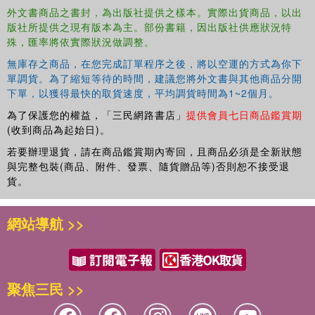
外文書商品之書封，為出版社提供之樣本。實際出貨商品，以出
legacy: the commitment to a new humanism in Europe,
版社所提供之現有版本為主。部份書籍，因出版社供應狀況特
efforts to end conflicts and the tragedy of migrants,
殊，匯率將依實際狀況做調整。
interreligious and international dialogues, the experience
of the first global pandemic in the digital age, and attention
無庫存之商品，在您完成訂單程序之後，將以空運的方式為你下
to regions marked by sharp political contradictions.
單調貨。為了縮短等待的時間，建議您將外文書與其他商品分開
下單，以獲得最快的取貨速度，平均調貨時間為1~2個月。
From this book, readers will gain a deeper understanding
為了保護您的權益，「三民網路書店」
提供會員七日商品鑑賞期
of the Church, of the global challenges it faces, and of the
(收到商品為起始日)。
pope who sought Christ at the center of the relations
between the two.
若要辦理退貨，請在商品鑑賞期內寄回，且商品必須是全新狀態
與完整包裝(商品、附件、發票、隨貨贈品等)否則恕不接受退
貨。
網站導航 >>
聚焦三民 >>