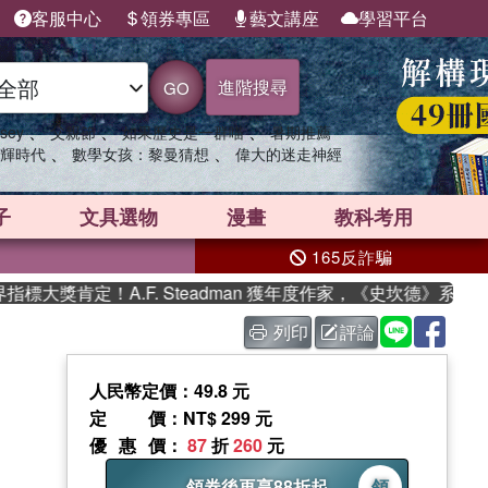
客服中心
領券專區
藝文講座
學習平台
進階搜尋
GO
、
、
、
sey
父親節
如果歷史是一群喵
暑期推薦
、
、
輝時代
數學女孩：黎曼猜想
偉大的迷走神經
子
文具選物
漫畫
教科考用
165反詐騙
大獎肯定！A.F. Steadman 獲年度作家，《史坎德》系列帶
列印
評論
人民幣定價：49.8 元
定價
：NT$ 299 元
優惠價
：
87
折
260
元
領券後再享88折起
領