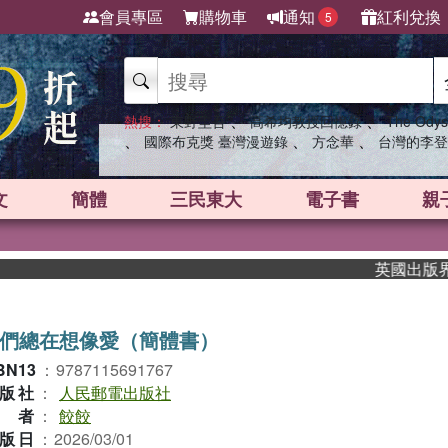
會員專區
購物車
通知
紅利兌換
5
、
、
熱搜：
東野圭吾
高希均教授回憶錄
The Odys
、
、
、
國際布克獎 臺灣漫遊錄
方念華
台灣的李登
文
簡體
三民東大
電子書
親
英國出版界指標
們總在想像愛（簡體書）
BN13
：
9787115691767
版社
：
人民郵電出版社
作者
：
餃餃
版日
：
2026/03/01