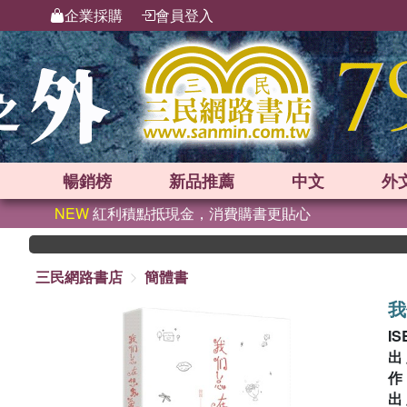
企業採購
會員登入
暢銷榜
新品
推薦
中文
外
NEW
紅利積點抵現金，消費購書更貼心
三民網路書店
簡體書
我
IS
出
出