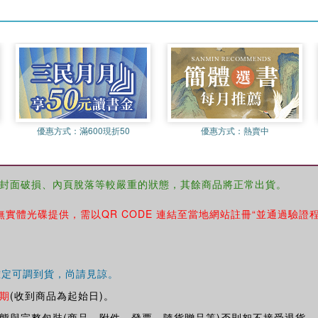
優惠方式：
滿600現折50
優惠方式：
熱賣中
封面破損、內頁脫落等較嚴重的狀態，其餘商品將正常出貨。
無實體光碟提供，需以QR CODE 連結至當地網站註冊“並通過驗證
確定可調到貨，尚請見諒。
期
(收到商品為起始日)。
態與完整包裝(商品、附件、發票、隨貨贈品等)否則恕不接受退貨。