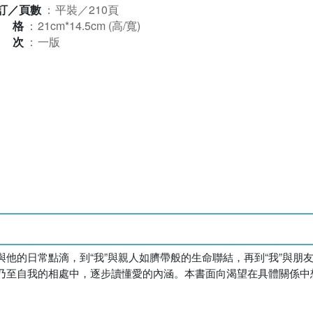
訂／頁數
：
平裝／210頁
規格
：
21cm*14.5cm (高/寬)
版次
：
一版
”與他的日常點滴，到“我”與親人如臍帶般的生命聯結，再到“我”與
乃至自我的相處中，逐步讀懂愛的內涵。本書面向渴望在具體關係中