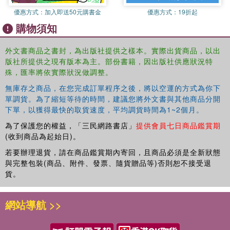
Words, First Words: City, First Words Nature, My First
優惠方式：
加入即送50元購書金
優惠方式：
19折起
ABC and My First 123
購物須知
外文書商品之書封，為出版社提供之樣本。實際出貨商品，以出
版社所提供之現有版本為主。部份書籍，因出版社供應狀況特
殊，匯率將依實際狀況做調整。
無庫存之商品，在您完成訂單程序之後，將以空運的方式為你下
單調貨。為了縮短等待的時間，建議您將外文書與其他商品分開
下單，以獲得最快的取貨速度，平均調貨時間為1~2個月。
為了保護您的權益，「三民網路書店」
提供會員七日商品鑑賞期
(收到商品為起始日)。
若要辦理退貨，請在商品鑑賞期內寄回，且商品必須是全新狀態
與完整包裝(商品、附件、發票、隨貨贈品等)否則恕不接受退
貨。
網站導航 >>