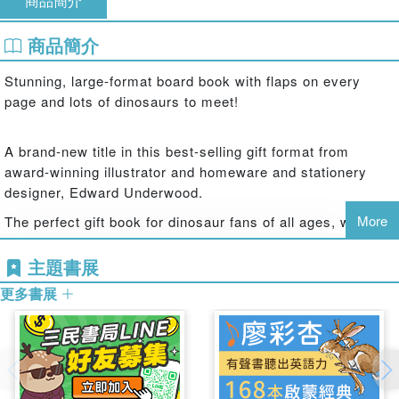
商品簡介
商品簡介
Stunning, large-format board book with flaps on every
page and lots of dinosaurs to meet!
A brand-new title in this best-selling gift format from
award-winning illustrator and homeware and stationery
designer, Edward Underwood.
More
The perfect gift book for dinosaur fans of all ages, with
bold colours and big flaps that will catch a child's attention
on every page as they learn all about dinosaurs with over
主題書展
100 words and pictures to spot. This book will help
更多書展
develop vocabulary, encourage speech and promote book
confidence in an interactive way, as well as introduce first
words from the world of dinosaurs.
Other books in the 100 First Words series include: First