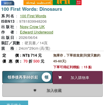
滿額折
100 First Words: Dinosaurs
系列名
：
100 First Words
ISBN13
：
9781839948206
出版社
：
Nosy Crow UK
作者
：
Edward Underwood
出版日
：
2026/06/04
裝訂／頁數
：
硬頁書／14頁
規格
：
24cm*29cm (高/寬)
定價
：NT$ 714 元
無庫存，下單後進貨(到貨天數約
優惠價
：
70
折
500
元
45-60天)
下單可得紅利積點 ：15 點
領券後再享88折起
領
加入購物車
加入收藏