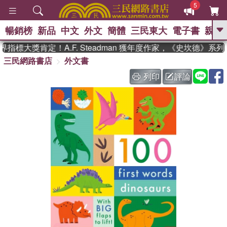
5
暢銷榜
新品
中文
外文
簡體
三民東大
電子書
親子
GO
指標大獎肯定！A.F. Steadman 獲年度作家，《史坎德》系
三民網路書店
外文書
、
、
熱搜：
東野圭吾
The Odyssey
、
、
父親節
如果歷史是一群喵
暑期
列印
評論
、
、
推薦
國際布克獎 臺灣漫遊錄
方
、
、
念華
台灣的李登輝時代
數學女
、
孩：黎曼猜想
偉大的迷走神經