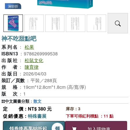
滿額折
神不吃甜點吧
系列名
：
松果
ISBN13
：
9786269999538
出版社
：
松鼠文化
作者
：
陳育律
出版日
：
2026/04/03
裝訂／頁數
：
平裝／288頁
規格
：
19cm*12.8cm*1.8cm (高/寬/厚)
版次
：
1
中文圖書分類
：
散文
定價
：NT$ 380 元
庫存：3
促銷優惠
：
特殊書展
下單可得紅利積點 ：11 點
領券後再享88折起
領
加入購物車