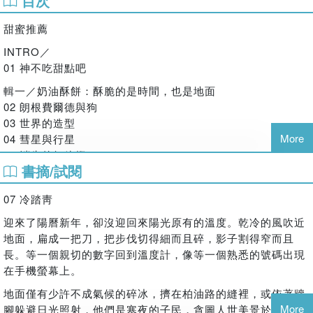
目次
矛盾，這也是寫作之人大抵必須具備的繁複與曲折。如此一個
有意思的人，無論他在作品裡談及什麼，只要他願意說，我總
甜蜜推薦
是願意一遍又一遍地聽。
INTRO／
──林薇晨（作家）
01 神不吃甜點吧
輯一／奶油酥餅：酥脆的是時間，也是地面
有一些迷人的散文特質，譬如純真、典正、氣派、清朗……，
02 朗根費爾德與狗
如今已經很罕見了。然而，閱讀陳育律的散文時，這些看似悠
03 世界的造型
遠的氣質忽然都來到我眼前。陳育律以詩人之心寫散文，描繪
More
04 彗星與行星
世界萬物的造型，驗證生命流動的軌跡，在他的文字世界，所
05 消失的紅綠燈
有事物顯得那麼寧謐、那麼不惹塵埃。或許因為有所掛懷，他
書摘/試閱
06 在滑鐵盧車站底下
關注日常移動與微渺小事，在其中投注了鄭重的信念與敬意。
07 冷踏青
我喜歡這份鄭重，以及育律從少年維持到現在的那種純真感。
07 冷踏靑
08 倫敦遊戲
將純真託付於散文，那是再好不過了。
09 玻璃碎片
迎來了陽曆新年，卻沒迎回來陽光原有的溫度。乾冷的風吹近
──凌性傑（作家）
10 離開查頓街二十九號之後
地面，扁成一把刀，把步伐切得細而且碎，影子割得窄而且
11 法蘭克福鐵橋上的鴿
長。等一個親切的數字回到溫度計，像等一個熟悉的號碼出現
詩人寫起散文，就像在製作甜品，從頭到尾，悉心揀配材料、
12 世界的盡頭
在手機螢幕上。
聰穎妝飾而成，一道玲瓏細緻的《神不吃甜點吧》，況味明暗
13 電話未撥出
地面僅有少許不成氣候的碎冰，擠在柏油路的縫裡，或依著牆
層疊，讓人望而垂涎，嘗過後便吮指回味再三。育律眨著一雙
14 是我的海
More
腳躲避日光照射，他們是寒夜的子民，貪圖人世美景於是忘了
情思纖敏的天生詩眼，溯梳、剪貼種種困窘顛躓、行旅途經，