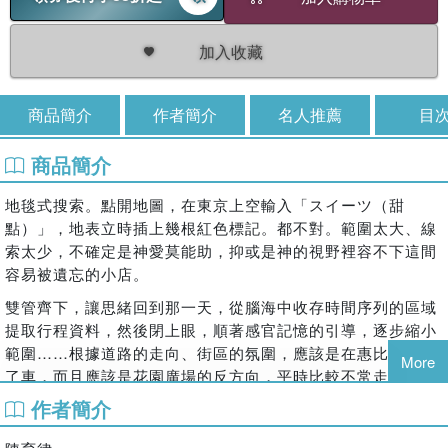
加入收藏
商品簡介
作者簡介
名人推薦
目
商品簡介
地毯式搜索。點開地圖，在東京上空輸入「スイーツ（甜
點）」，地表立時插上幾根紅色標記。都不對。範圍太大、線
索太少，不確定是神愛莫能助，抑或是神的視野裡容不下這間
容易被遺忘的小店。
雙管齊下，讓思緒回到那一天，從腦海中收存時間序列的區域
提取行程資料，然後閉上眼，順著感官記憶的引導，逐步縮小
範圍……根據道路的走向、街區的氛圍，應該是在惠比壽站下
More
了車，而且應該是花園廣場的反方向，平時比較不常走的那一
邊。再次點開地圖，拖移、放大惠比壽站北側，又輸入一次
作者簡介
「スイーツ（甜點）」，商業活動稀疏的住宅區內亮起了一個
小小的紅色標點。打開街景確認，是他沒錯，而他賣的那種甜