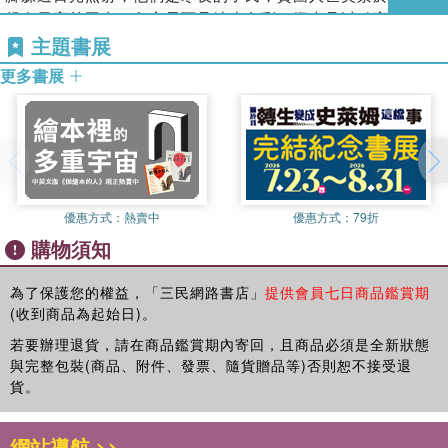
輯二／閃電泡芙：電光石火之後，揮之不去
趕在天亮前回去。冬夜長而且缺少色彩，燈火足以點亮城市，
乃至每一次顧盼凝注間，爍爍波蕩的愛慾與歡怨，耽溺或醒
15 掉了就掉了
卻沒有辦法溫暖寂寞的夢境。
主題書展
覺。一篇篇娓娓敘說的字彙，宛若穿灑透明玻璃一抹斜日裡的
16 就算時間不回頭
浮塵，絮絮懸懸，於是記憶裡愛過的人，戀過的物，念過的
每一束風都冷酷而銳利的夜裡，孤寂在燭火裡醒了過來，脣語
更多書展
17 他走了帶不走你的天堂
事……如何的俗世煙火、灰階日常，雖已不再，卻又明明存
要我起身將窗門緊閉，人的慾念太被詬病，只有向命運展現單
18 過了就不再回來
在。讀完這本散文集，我想，人生如一塊蛋糕，神不吃，或許
做一場夢的勇氣，命運才會在人的面前姿態柔軟下來。半夢半
19 找寶貝的日子
是因為只有詩人才嘗得出箇中的苦甜甘美吧。
醒之際，發現暴戾的想像是夜闇的房裡善心供應的夜宵，如果
20 又見銀河
──陳冠良（作家）
口味稍重，便拿一顆孤獨的心放在焰頂炙燒，滿滿地烤出淚水
21 痛痛快快說再會
中的鹽分。
22 忘不了王爾德
讀者認識陳育律，可能經由詩作或翻譯，此次跨向散文，育律
優惠方式：
熱賣中
優惠方式：
79折
23 各自歸還
千挑萬選揀中了冷鋒來的日子踏青，不去公園綠地，乘著地鐵
的文字依舊保有詩意質地。在散文集《神不吃甜點吧》中，則
24 天亮了又黑
在地底穿行，探出頭來已在城郊，向亡者的國度前去。
購物須知
多了幾分故事的厚度與趣味。
25 珍珠與帆
迷戀生死邊陲的跨界風景，有時我懷疑，像耽溺愛與痛的邊緣
他將日子緩緩攤開，有在異地探索的篇章，也有與自我對話的
26 影事
為了保護您的權益，「三民網路書店」
提供會員七日商品鑑賞期
一般，只能無可救藥地一探再探，用近乎痛苦的心情證明愛的
段落。細讀文字，比起向外傾訴，更似私密日記裡的自言自
27 問
(收到商品為起始日)。
過程，用最靠近死亡的凝視去試探生存的價值。墓園踏青有種
語。讀者得以在言語縫隙間，一窺他信手拈來的尋常時刻。簡
28 親愛的我現在還是不知道
若要辦理退貨，請在商品鑑賞期內寄回，且商品必須是全新狀態
虛幻的感覺，幾度錯覺來到人聲鼎沸的市集，卻聽不見對談的
單場景寫出多樣層次，勾勒鮮明的語彙風格，讀來令人回味再
29 移動的前後時光
與完整包裝(商品、附件、發票、隨貨贈品等)否則恕不接受退
字句，以為自己走在陽光底下，轉過一個彎口後卻連天色都幽
三。
貨。
輯三／金萱靑茶：還好你也一樣，無糖去冰
暗得如同墓碑用的大理石。
──彭紹宇（作家）
30 阿波羅
真即是假，假即是真，城內的玻璃帷幕大廈，不比逝者的故事
31 費歐娜
網站導航 >>