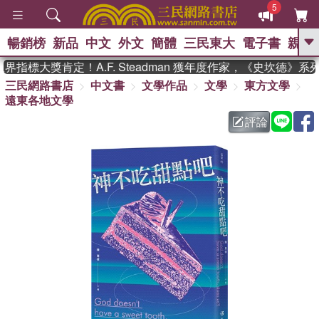
5
暢銷榜
新品
中文
外文
簡體
三民東大
電子書
親子
GO
指標大獎肯定！A.F. Steadman 獲年度作家，《史坎德》系
三民網路書店
中文書
文學作品
文學
東方文學
、
熱搜：
東野圭吾
高希均教授回憶錄
遠東各地文學
、
、
、
The Odyssey
父親節
如果歷
、
、
史是一群喵
暑期推薦
國際布克
評論
、
、
獎 臺灣漫遊錄
方念華
台灣的李
、
、
登輝時代
數學女孩：黎曼猜想
偉大的迷走神經