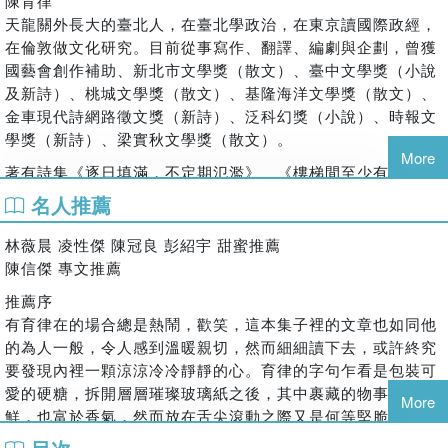
陳育律
點通常叫作布朗尼。
天龍關外長大的臺北人，在臺北學政治，在東京讀國際政經，
在倫敦做文化研究。目前從事寫作、翻譯、編劇與企劃，曾獲
神沒有那麼多壞心眼，是人搞錯了許願的方式。
國藝會創作補助、新北市文學獎（散文）、臺中文學獎（小說
陳育律《神不吃甜點吧》散文集以同名篇章〈神不吃甜點吧〉
及新詩）、桃城文學獎（散文）、基隆海洋文學獎（散文）、
揭開序幕，書中收錄異國觀察、視聽經驗、情感風景與生活隨
金車現代詩網路徵文獎（新詩）、泛科幻獎（小說）、時報文
筆各面向，並以奶油酥餅、閃電泡芙、金萱青茶、草莓蛋糕等
學獎（新詩）、梁實秋文學獎（散文）。
點心茶飲之名分輯，鋪展出一種入世而保有距離的生活姿態。
More
著有詩集《逐日填滿，不定期氾濫》、《樓梯間至少有一盞燈
作者以日常語調探問非日常，又以非日常視角凝望日常，從看
不會亮》及《你記得地圖上的一切都要變淡的》。
似平凡的縫隙中，收羅轉瞬即逝的光影，譜寫成細緻而綿長的
名人推薦
餘音。
Instagram: @reunion.corner
林薇晨 凌性傑 陳冠良 彭紹宇 甜蜜推薦
陳信傑 專文推薦
推薦序
有育律在的場合總是熱鬧，歡笑，這本集子裡的文章也如同他
的為人一般，令人感到溫暖親切，然而細細讀下去，或許終究
要發現內裡一顆涼涼冷冷靜靜的心。育律的字句乍看是包裝可
愛的硬糖，拆開層層璀璨玻璃紙之後，其中裹藏的物事也新
More
鮮，也富於香氣，然而放在舌尖滾動之際又是何等堅脆，近於
冰，並且漸漸流露某種來自果實的淡淡的甜酸。這是反差，是