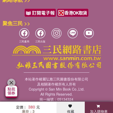
們來得真實，而城市陰晴不定的灰黑天色，竟比那些幽魅的傳
32 初級文法
說來得更似虛構。在整座Highgate墓園裡，最真實的虛幻莫過
輯四／草莓蛋糕：通常先吃蛋糕，有時草莓
於那巨大的馬克斯頭像，當年的左派巨擘，今日已成為招攬遊
33 小風景
人買票入場的資本社會符碼。
聚焦三民 >>
34 後巷的橘貓
行到半途，突然有人冷不防地說，噯，那些攀附在墓碑上的藤
35 襯衫鈕扣
蔓植物，長得好像地瓜葉啊。以石碑為背景，幾個人竟討論起
36 迷藏戲
了一些許久未見的食物。
37 年獸吃了籤
三民書局
三民出版
冷風打在臉上，搶先攻占腦海的氣味是火鍋裡的茼蒿菜，味覺
38 抽屜旅行
更精確的是日本春菊。陡地想起幼時家附近擺攤的阿婆，一袋
39 蛋的時間三帖
茼蒿十塊錢自己裝到滿為止。然後是蒸氣升騰的日式火鍋裡，
40 尋常採購
和春菊一同躁動的白蘿蔔與豆腐，蒟蒻絲與蓮藕。肉片放進煮
41 五月的草莓
沸高湯裡，屏氣，觀察顏色由紅轉白，那泡在食物香氣裡的片
42 中場沒有休息
斷時間，是表淺而幸福的等待。命運劃定的席位上，多數時候
43 說穿了還是毛病
本站著作權屬弘雅三民圖書股份有限公司
只是無能為力地等著。
44 今天沒有大事
及相關著作權所有人所有
45 牙一般的小事
等待紅帳拉開序幕，等著大燈在準確的時間掉落，等一個人風
Copyright © San Min Book Co.,Ltd.
46 後巷的白貓
All Rights Reserved.
塵僕僕地在鄰座坐下，等他張望，等他滑一滑手機，等到下輩
47 正常的冰箱
統一編號：05134324
子。
380
OUTRO／
定價：
愛得淺容易俗，愛得重則苦。走在冷風中若沒有堅韌的肌膚，
庫存：3
收藏
加入購物車
暢銷榜
客服中心
收藏
瀏覽紀錄
會員專區
48 甜點自圓其說