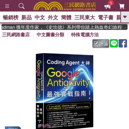
5
暢銷榜
新品
中文
外文
簡體
三民東大
電子書
親子
GO
eadman 獲年度作家，《史坎德》系列帶你踏上熱血奇幻旅程
三民網路書店
中文圖書分類
特殊電腦方法
、
熱搜：
東野圭吾
高希均教授回憶錄
、
、
、
The Odyssey
父親節
花開錦
評論
、
、
、
繡
暑期推薦
方念華
台灣的
、
李登輝時代
數學女孩：黎曼猜想
、
、
偉大的迷走神經
如果歷史是一
、
群喵
臺灣漫遊錄