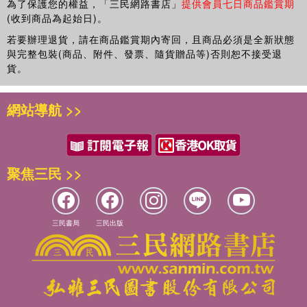
1-10 本章小結
為了保護您的權益，「三民網路書店」
提供會員七日商品鑑賞期
入，帶你理解這場典範轉移的全貌，以及 Antigravity 在其中
(收到商品為起始日)。
這本書的結構
扮演的角色。
▌第2 章 快速入門
若要辦理退貨，請在商品鑑賞期內寄回，且商品必須是全新狀態
全書分為四個部分：
2-1 基本介面導覽
與完整包裝(商品、附件、發票、隨貨贈品等)否則恕不接受退
• 基礎入門（第0-4 章）：安裝設定、基本操作、Context 管理
全書十六章分為四大篇章，構成一條從零到實戰的學習路線。
2-2 Agent 系統介紹
貨。
• 核心功能（第5-9 章）：Rules、Workflows、Skills、Prompts、
基礎篇帶你熟悉介面操作，完成第一個 Todo List 專案；核心
2-3 與Agent 的第一次對話
Hooks
篇深入 Agent Manager 多代理協作、Editor 的 Tab 補全與
2-4 建立第一個專案
• 進階應用（第10-13 章）：MCP、Vision、Browser Control、
網站導航 >>
Command 指令、Rules 與 Workflows 自訂規則，以及
2-5 執行簡單任務
Subagent
Skills 技能擴充系統；進階篇拆解 Browser Subagent 瀏覽器
2-6 儲存與管理對話
• 實戰專案（第14-15 章）：電商後台、多Agent 協作開發雲端編輯
自動化、Artifacts 產出物機制，以及 MCP 工具整合生態――
2-7 訂閱方案
器
從資料庫、專案管理到設計工具，一次掌握。每一章都搭配大
2-8 開發環境必裝軟體
建議邊讀邊做。AI 工具的使用經驗很難透過文字傳達，你需要親自
聚焦三民 >>
量截圖與逐步操作指引，建議你邊讀邊做，這是上手最快的方
2-9 本章小結
體驗和AI 來回對話的過程。
式。
這本書寫於2026 年初，AI 工具演進很快，某些內容可能隨版本更
▌第3 章 第一個完整專案實戰
新而改變，請同時參考官方文件。
學工具最怕停在「知道」卻「做不到」。本書特別規劃了兩個
3-1 專案目標
三民書局
三民出版
軟體開發的方式正在改變。這不是「AI 會不會取代程式設計師」的
完整實戰專案，幫你把所有功能融會貫通。第一個專案是
3-2 使用Planning Mode 開始專案
問題，而是「你願不願意學習新工具」的問題。
Python 電商後台 ShopAdmin，整合 Rules、Workflows、
3-3 查看Implementation Plan
準備好了嗎？讓我們開始。
MCP 和 Browser Subagent，帶你體驗用單一 Agent 從零建
3-4 檢視完成的應用程式
構全端應用的完整流程。第二個專案是雲端 Markdown 編輯
3-5 使用Browser Subagent 測試
胡嘉璽
器 CloudMD，以多個 Conversation 分工協作的方式開發，
3-6 使用User Feedback 功能