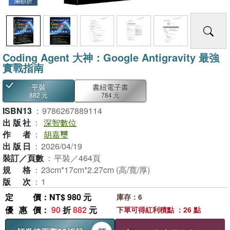
滿額折
Coding Agent 大神：Google Antigravity 最強
實戰指南
平裝
書紐電子書
882 元
784 元
ISBN13
：
9786267889114
出版社
：
深智數位
作者
：
胡嘉璽
出版日
：
2026/04/19
裝訂／頁數
：
平裝／464頁
規格
：
23cm*17cm*2.27cm (高/寬/厚)
版次
：
1
定價
：NT$ 980 元
庫存：6
優惠價
：
90
折
882
元
下單可得紅利積點 ：26 點