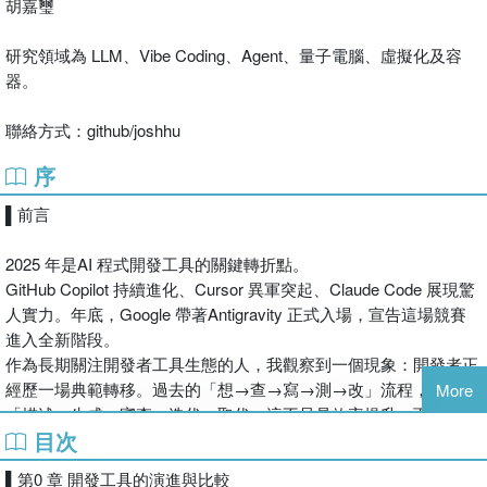
胡嘉璽
研究領域為 LLM、Vibe Coding、Agent、量子電腦、虛擬化及容
器。
聯絡方式：github/joshhu
序
▌前言
2025 年是AI 程式開發工具的關鍵轉折點。
GitHub Copilot 持續進化、Cursor 異軍突起、Claude Code 展現驚
人實力。年底，Google 帶著Antigravity 正式入場，宣告這場競賽
進入全新階段。
★ 第一本 Google Antigravity 繁體中文完整教學
作為長期關注開發者工具生態的人，我觀察到一個現象：開發者正
★ AI 原生開發環境的核心概念與實戰技巧
經歷一場典範轉移。過去的「想→查→寫→測→改」流程，正被
More
★ Agent 架構：理解 AI 代理人如何替你寫程式、做決策
「描述→生成→審查→迭代」取代。這不只是效率提升，而是工作
★ 多 Agent 協作實戰：同時調度多個 AI 開發夥伴
目次
模式的重構。
★ Editor 進階功能全攻略：Tab 補全、Command 指令、
Review Changes
▌第0 章 開發工具的演進與比較