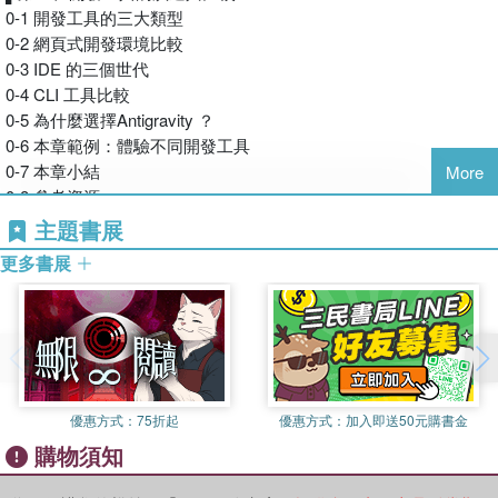
為什麼是Antigravity
★ Rules × Workflows：自訂規則與自動化流程
0-1 開發工具的三大類型
Antigravity 的野心不只是「另一個AI 程式碼助手」，而是建立完整
★ Skills 技能擴充系統：為 Agent 安裝新能力，從 SkillHub
0-2 網頁式開發環境比較
的「AI
市集挖寶
0-3 IDE 的三個世代
原生開發環境」。
★ Artifacts 產出物完整解說：掌握 Agent 與你非同步溝通的
0-4 CLI 工具比較
它引入Rules 定義專案規範、Workflows 自動化重複流程、Skills
關鍵橋樑
0-5 為什麼選擇Antigravity ？
擴充AI 能力邊界。多Agent 架構讓你在同一個Workspace 開啟多
★ Browser Subagent：讓 AI 操控瀏覽器，自動測試網頁與
0-6 本章範例：體驗不同開發工具
個Conversation，不同Agent 負責不同任務，更貼近真實團隊的運
擷取資料
0-7 本章小結
More
作方式。
★ MCP 工具整合大全：連接資料庫、專案管理、設計工具，
0-8 參考資源
這套系統讓AI 從被動的程式碼生成器，變成可以被調教的開發夥
無限延伸 Agent 能力
主題書展
伴。
★ 兩大實戰專案手把手教學：Python 電商後台 + 雲端
▌第1 章 認識Google Antigravity
當然，Antigravity 也不完美――學習曲線陡峭，進階功能文件不夠
更多書展
Markdown 編輯器
1-1 什麼是Google Antigravity
完善，社群資源還在建立中。但整體而言，它代表了AI 輔助開發的
★ 涵蓋 FAQ 與疑難排解，少走彎路、快速上手
1-2 Google Antigravity 的發展背景
重要方向。
1-3 Google Antigravity 的核心功能
AI 寫程式已經不新鮮，但 Google Antigravity 要做的遠不只
1-4 系統需求與支援平台
這本書要解決什麼問題
是「幫你補全程式碼」。它以 Agent 為核心，建立了一套全新
1-5 安裝Google Antigravity
Antigravity 的官方文件是英文的，資訊分散各處，入門門檻不低。
的開發典範：AI 不再是被動回應的聊天機器人，而是能理解你
1-6 使用方案與定價
我花了不少時間踩坑摸索，決定把經驗整理成書，目標是：讓讀者
的專案脈絡、遵守你定義的程式開發標準、自主規劃並執行多
優惠方式：
75折起
優惠方式：
加入即送50元購書金
1-7 An Agent-First Experience
能在最短時間內，掌握Antigravity 的核心概念和實用技巧。
步驟任務的開發夥伴。它甚至能操控瀏覽器幫你測試網頁、透
購物須知
1-8 Built for developers
這本書不是官方文件的翻譯，而是從實際使用者的角度，分享哪些
過 MCP 協議連接外部工具。開發者的角色正從「程式碼的生
1-9 本章範例：認識 Antigravity 的核心介面
功能真正有用、哪些地方容易卡關。
產者」轉變為「AI 的指揮者」。本書從開發工具的演進脈絡切