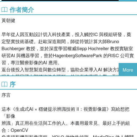
作者簡介
黃朝健
早年從人因互動設計切入科技產業，投入觸控IC 與模組研發，奠
定堅實技術基礎。赴歐深造期間，師從符號計算大師Bruno
Buchberger 教授，並於深度學習權威Sepp Hochreiter 教授實驗室
研習AI 與機器學習，曾於HagenbergSoftwarePark 的RISC 公司實
習，專注醫療影像的AI 應用。
返台後投入智慧製造與數位轉型，協助企業導入AI 解決方案。
More
現為中華民國內部稽核協會講師，並於嘉南藥理大學、天地人文創
序
平台、勞動部產發署等單位授課，亦擔任大學業界偕同專家與企業
數位顧問，推動AI 與產業實務接軌。
序言
學經歷：
這本《生成式AI × 穩健提示辨識技術 II：視覺影像篇》寫給想把
￭ 奧地利林茲大學 資訊系碩士畢業
「影像
《生成式AI × 穩健提示辨識技術 II》視覺影像篇 | MediaPipe
￭ 中華民國內部稽核協會 講師
辨識」真正用在生活與工作的人。本書用最常見、最好上手的組
× YOLO × OpenCV × LineBot
￭ 經濟部產業發展署AI授課 講師
合：OpenCV
￭ 天地人文創講堂 講師
負責攝影機與影像流程、YOLO 做物件偵測、MediaPipe 做人體關