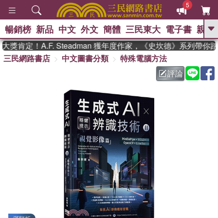
5
暢銷榜
新品
中文
外文
簡體
三民東大
電子書
親子
GO
肯定！A.F. Steadman 獲年度作家，《史坎德》系列帶你踏
三民網路書店
中文圖書分類
特殊電腦方法
、
熱搜：
東野圭吾
高希均教授回憶錄
、
、
、
The Odyssey
父親節
如果歷
評論
、
、
史是一群喵
暑期推薦
國際布克
、
、
獎 臺灣漫遊錄
方念華
台灣的李
、
、
登輝時代
數學女孩：黎曼猜想
偉大的迷走神經