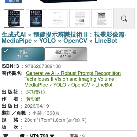
滿額折
生成式AI × 穩健提示辨識技術 II：視覺影像篇-
MediaPipe × YOLO × OpenCV × LineBot
平裝
書紐電子書
711 元
632 元
ISBN13
：
9786267889138
替代書名
：
Generative AI × Robust Prompt Recognition
Techniques II Vision and Imaging Volume |
MediaPipe × YOLO × OpenCV × LineBot
出版社
：
深智數位
作者
：
黃朝健
出版日
：
2026/04/19
裝訂／頁數
：
平裝／368頁
規格
：
23cm*17cm*1.8cm (高/寬/厚)
版次
：
1
定價
：NT$ 790 元
庫存：9