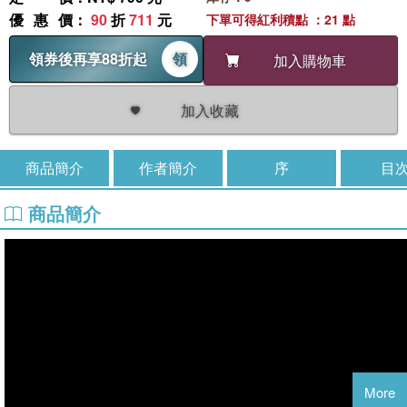
優惠價
：
90
折
711
元
下單可得紅利積點 ：21 點
領券後再享88折起
領
加入購物車
加入收藏
商品簡介
作者簡介
序
目
商品簡介
More