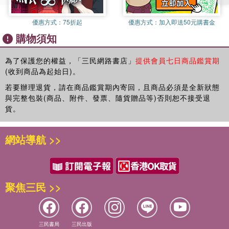
3.3 Gemini 遊戲範例- 寶可夢設計、3D 撞球、急速跑酷
讓讀者理解如何將 AI 技術延伸到通知、紀錄、前端呈現與自
優惠方式：
75折起
優惠方式：
加入即送50元購書金
▌4 AI 影像觀念介紹
動化流程。
購物須知
4.1 物件偵測與影像分割介紹
4.2 卷積神經網路介紹
全書兼顧理論基礎與實務應用，不僅適合作為課堂教學與專題
4.3 Teachable Machine 快速辨識實作結合前端應用
為了保護您的權益，「三民網路書店」
提供會員七日商品鑑賞期
製作參考，也能作為跨域學習者建構智慧影像系統的重要入門
(收到商品為起始日)。
4.3 YOLO 模型版本與觀念介紹
教材。
4.4 COCO 資料集介紹
若要辦理退貨，請在商品鑑賞期內寄回，且商品必須是全新狀態
與完整包裝(商品、附件、發票、隨貨贈品等)否則恕不接受退
專業推薦
▌5 交通部即時車流影像辨識應用
貨。
5.1 OpenCV-SSD 框架介紹
敏實科技大學副校長─林文燦 博士 推薦
5.2 YOLOv4 應用車流影像辨識
錸成科技有限公司執行長、嘉南藥理大學兼任助理教授─?春愛
網站導航 >>
5.3 Ultralytics YOLOv8 模型應用車流影像辨識
博士
5.4 車流影像辨識紀錄與基礎分析
日商優貝克工程師─吳俊毅
元大銀行系統開發部專業副理─陳尚瑋
▌6 YouTube 影像辨識實作
聚焦三民 >>
6.1 YouTube API 的介紹-yt-dlp 和pytube 為例
6.2 行人影像辨識- 以東京散步影像為例
6.3 直播影像辨識- 以三峽老街影像為例
6.4 球賽影像辨識為例
三民書局
三民出版