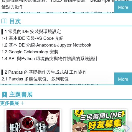
聚焦AI影像應用實戰
￭ 教育部部定 講師
鍵點與動作
More
￭ 聯成電腦 講師
判斷，最後用 LineBot 把警示送到手機，形成「辨識→記錄→通
★物件偵測
￭ 勞動部雲嘉南分署大數據 講師
目次
知」的閉環。
★影像分割
￭ 台南失業者訓練班 講師
你會學到怎麼設計提示與規則，降低誤報、保留紀錄、讓系統可以
★YOLO 系列模型
￭ 勞動部產業人才投資方案課程Python、電商行銷、數據科學 講師
▌1 常見的IDE 安裝與環境設定
真正落地應
★COCO 資料集
￭ 高雄市勞動局產業新尖兵 講師
1-1 基本IDE 安裝-VS Code 介紹
用。
★交通車流辨識
￭ 台南市伽碩職訓中心講師
1.2 基本IDE 介紹-Anaconda-Jupyter Notebook
不管你是做工廠安全、長照居家、校園或公共安全監控，或只是想
★YouTube 影像分析
￭ AI GO講師生成對抗網路(數發部產業發展署)
1.3 Google Colaboratory 安裝
做一個
★肢體辨識
￭ AIGO 講師Kaggle 數據平台實戰 (數發部產業發展署)
1.4 API 與Python 環境衝突與物件辨識的系統設計
能提醒異常的實用小專案，這本書都能帶你從「看得懂」走到「做
★閉眼偵測
￭ 台灣產業發展協會ESG 種子師資
得到」。
★火災與濃煙辨識
￭ 國立政治大學電算中心技術師
▌2 Pandas 的基礎操作與生成式AI 工作協作
讀者閱讀此書可以透過程式碼進行下載和實作，如有疑問也可以來
★暴力行為與危險刀具檢測
￭ 義隆電子研發工程師
2.1 Pandas 多欄位取值、多列取值
More
信指教和討
￭ 113 年國道智慧交通管理創意競賽優選作品
2.2 Pandas 提取字串和多條件取值在影像紀錄應用
論，本人信箱cjhuang38@gmail.com
除了模型觀念與程式實作之外 更進一步整合
2.3 資料框轉字串在系統上的應用
主題書展
朝健2026.03.01
★Linebot Messaging API
2.4 Cladue AI 程式協作和NotebookLM 心智圖用於程式架構分析
★Resend API
更多書展
★USB CAM
▌3 Gemini 3.0 用於影像互動遊戲設計
★CSV 紀錄
3.1 使用提示語設計小遊戲- 使用MediaPipe 設計肢體辨識
★排程模組
3.2 使用提示語設計小遊戲- 長者照護系統結合CSV 輸出
★GUI 打包設計