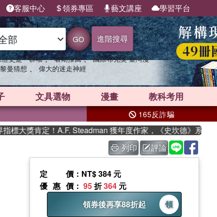
客服中心
領券專區
藝文講座
學習平台
進階搜尋
GO
、
、
果歷史是一群喵
暑期推薦
國際布克獎 臺灣漫
、
黎曼猜想
偉大的迷走神經
子
文具選物
漫畫
教科考用
165反詐騙
大獎肯定！A.F. Steadman 獲年度作家，《史坎德》系列帶
列印
評論
定價
：NT$ 384 元
優惠價
：
95
折
364
元
領券後再享88折起
領