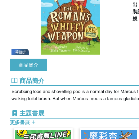
出
裝
滿額折
商品簡介
商品簡介
Scrubbing loos and shovelling poo is a normal day for Marcus the
walking toilet brush. But when Marcus meets a famous gladiator
主題書展
更多書展