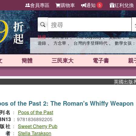
會員專區
購物車
通知
紅利兌換
5
、
、
、
熱搜：
東野圭吾
The Odyssey
父親節
如
、
、
、
遊錄
方念華
台灣的李登輝時代
數學女孩：
文
簡體
三民東大
電子書
親
英國出版界指標
os of the Past 2: The Roman's Whiffy Weapon
列名
：
Poos of the Past
BN13
：
9781836892205
版社
：
Sweet Cherry Pub
作者
：
Stella Tarakson