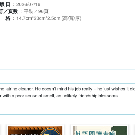
版日
：
2026/07/16
訂／頁數
：
平裝／96頁
規格
：
14.7cm*23cm*2.5cm (高/寬/厚)
 latrine cleaner. He doesn’t mind his job really – he just wishes it d
 with a poor sense of smell, an unlikely friendship blossoms.