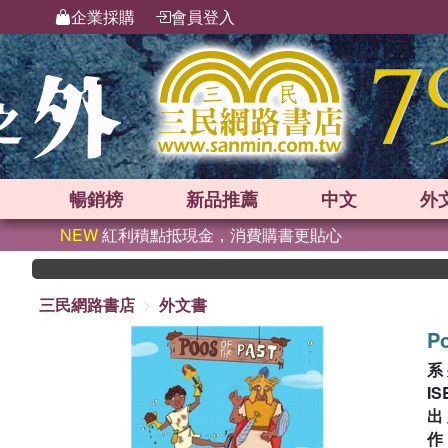
企業採購
會員登入
暢銷榜
新品
推薦
中文
外
NEW
紅利積點抵現金，消費購書更貼心
三民網路書店
外文書
Po
系
IS
出