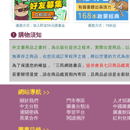
優惠方式：
加入即送50元購書金
優惠方式：
19折起
購物須知
外文書商品之書封，為出版社提供之樣本。實際出貨商品，以
無庫存之商品，在您完成訂單程序之後，將以空運的方式為你
為了保護您的權益，「三民網路書店」
提供會員七日商品鑑賞
若要辦理退貨，請在商品鑑賞期內寄回，且商品必須是全新狀
網站導航 >>
關於我們
門市專區
人才招
中文分類
圖書分類法
中國圖
通關密碼
學習平台
圖書館採
異業合作
閱讀潮評
紅利兌
圖書目錄 >>