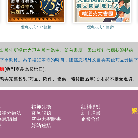
優惠方式：
75折起
優惠方式：
熱賣中
出版社所提供之現有版本為主。部份書籍，因出版社供應狀況特殊
下單調貨。為了縮短等待的時間，建議您將外文書與其他商品分開下
期
(收到商品為起始日)。
態與完整包裝(商品、附件、發票、隨貨贈品等)否則恕不接受退貨。
募
禮券兌換
紅利積點
聚
書館分類法
常見問題
新手購書
購/編目
空中大學購書
企業合作
換
好站連結