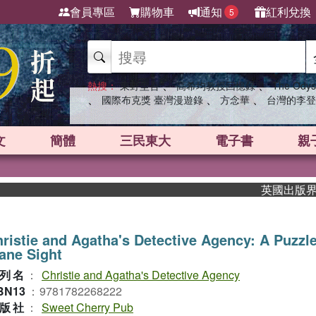
會員專區
購物車
通知
紅利兌換
5
、
、
熱搜：
東野圭吾
高希均教授回憶錄
The Odys
、
、
、
國際布克獎 臺灣漫遊錄
方念華
台灣的李登
文
簡體
三民東大
電子書
親
英國出版界指標大
ristie and Agatha's Detective Agency: A Puzzle
ane Sight
列名
：
Christie and Agatha's Detective Agency
BN13
：
9781782268222
版社
：
Sweet Cherry Pub