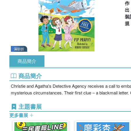
出
裝
滿額折
商品簡介
商品簡介
Christie and Agatha's Detective Agency receives a call to emba
mysterious circumstances. Their first clue – a blackmail lette
主題書展
更多書展