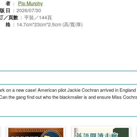
作者
：
Pip Murphy
版日
：
2026/07/30
訂／頁數
：
平裝／144頁
規格
：
14.7cm*23cm*2.5cm (高/寬/厚)
rk on a new case! American pilot Jackie Cochran arrived in England t
r. Can the gang find out who the blackmailer is and ensure Miss Coch