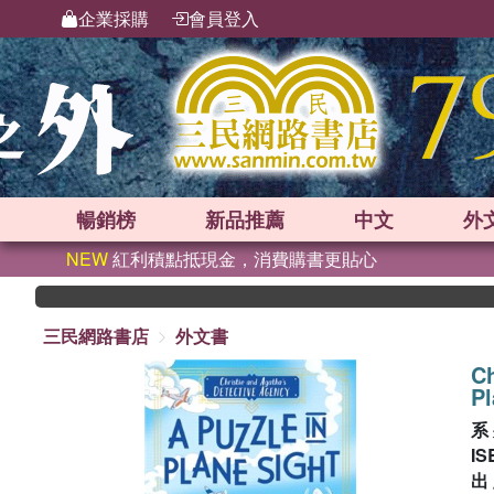
企業採購
會員登入
暢銷榜
新品
推薦
中文
外
NEW
紅利積點抵現金，消費購書更貼心
三民網路書店
外文書
Ch
Pl
系
IS
出