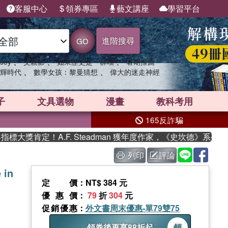
客服中心
領券專區
藝文講座
學習平台
進階搜尋
GO
、
、
、
sey
父親節
如果歷史是一群喵
暑期推薦
、
、
輝時代
數學女孩：黎曼猜想
偉大的迷走神經
子
文具選物
漫畫
教科考用
165反詐騙
獎肯定！A.F. Steadman 獲年度作家，《史坎德》系列帶你
列印
評論
 in
定價
：NT$ 384 元
優惠價
：
79
折
304
元
促銷優惠
：
外文書周末優惠-單79雙75
領券後再享88折起
領