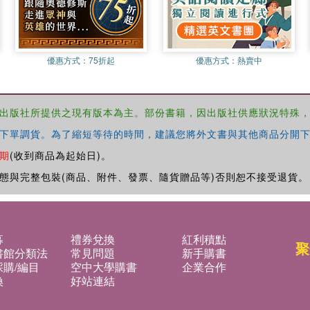
優惠方式：
75折起
優惠方式：
熱賣中
出版社所提供之現有版本為主。部份書籍，因出版社供應狀況特殊
下單調貨。為了縮短等待的時間，建議您將外文書與其他商品分開下
期
(收到商品為起始日)。
態與完整包裝(商品、附件、發票、隨貨贈品等)否則恕不接受退貨。
募
禮券兌換
紅利積點
聚
書館分類法
常見問題
新手購書
購/編目
空中大學購書
企業合作
換
好站連結