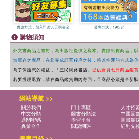
優惠方式：
加入即送50元購書金
優惠方式：
19折起
購物須知
外文書商品之書封，為出版社提供之樣本。實際出貨商品，以
無庫存之商品，在您完成訂單程序之後，將以空運的方式為你
為了保護您的權益，「三民網路書店」
提供會員七日商品鑑賞
若要辦理退貨，請在商品鑑賞期內寄回，且商品必須是全新狀
網站導航 >>
關於我們
門市專區
人才招
中文分類
圖書分類法
中國圖
通關密碼
學習平台
圖書館採
異業合作
閱讀潮評
紅利兌
圖書目錄 >>