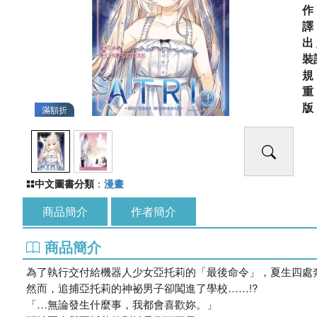
出
裝
滿額折
中文圖書分類
：
漫畫
商品簡介
作者簡介
商品簡介
為了執行交付給機器人少女亞托莉的「最後命令」，夏生四處
然而，追捕亞托莉的神祕男子卻闖進了學校……!?
「…無論發生什麼事，我都會喜歡妳。」