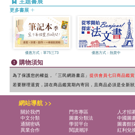
主題書展
更多書展
優惠方式：
單75三73
優惠方式：
熱賣中
購物須知
為了保護您的權益，「三民網路書店」
提供會員七日商品鑑賞
若要辦理退貨，請在商品鑑賞期內寄回，且商品必須是全新狀
網站導航 >>
關於我們
門市專區
人才招
中文分類
圖書分類法
中國圖
通關密碼
學習平台
圖書館採
異業合作
閱讀潮評
紅利兌