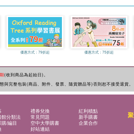
優惠方式：
79折起
優惠方式：
75折起
期
(收到商品為起始日)。
態與完整包裝(商品、附件、發票、隨貨贈品等)否則恕不接受退貨。
募
禮券兌換
紅利積點
聚
書館分類法
常見問題
新手購書
購/編目
空中大學購書
企業合作
換
好站連結