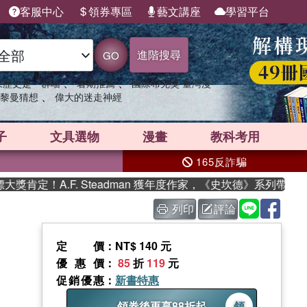
客服中心
領券專區
藝文講座
學習平台
進階搜尋
GO
、
、
果歷史是一群喵
暑期推薦
國際布克獎 臺灣漫
、
黎曼猜想
偉大的迷走神經
子
文具選物
漫畫
教科考用
165反詐騙
定！A.F. Steadman 獲年度作家，《史坎德》系列帶你踏上
列印
評論
定價
：NT$ 140 元
優惠價
：
85
折
119
元
促銷優惠
：
新書特惠
領券後再享88折起
領