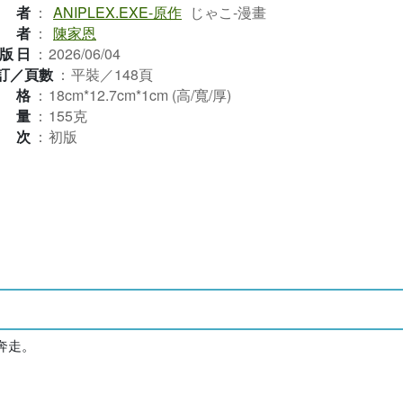
作者
：
ANIPLEX.EXE-原作
じゃこ-漫畫
譯者
：
陳家恩
版日
：
2026/06/04
訂／頁數
：
平裝／148頁
規格
：
18cm*12.7cm*1cm (高/寬/厚)
重量
：
155克
版次
：
初版
奔走。