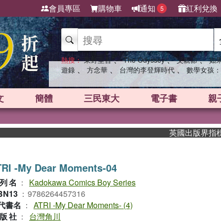
會員專區
購物車
通知
紅利兌換
5
、
、
、
熱搜：
東野圭吾
The Odyssey
父親節
如
、
、
、
遊錄
方念華
台灣的李登輝時代
數學女孩：
文
簡體
三民東大
電子書
親
英國出版界指標大獎肯
TRI -My Dear Moments-04
列名
：
Kadokawa Comics Boy Series
BN13
：
9786264457316
代書名
：
ATRI -My Dear Moments- (4)
版社
：
台灣角川