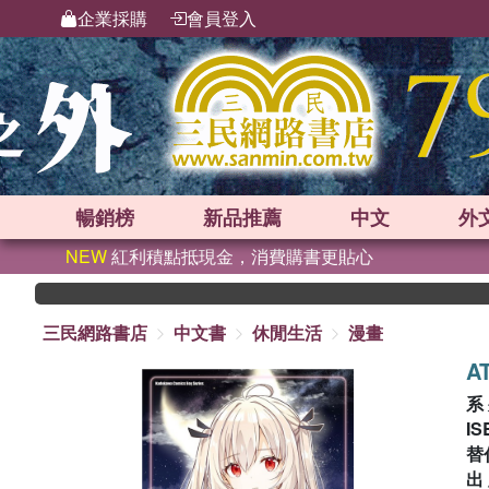
企業採購
會員登入
暢銷榜
新品
推薦
中文
外
NEW
紅利積點抵現金，消費購書更貼心
三民網路書店
中文書
休閒生活
漫畫
A
系
IS
替
出