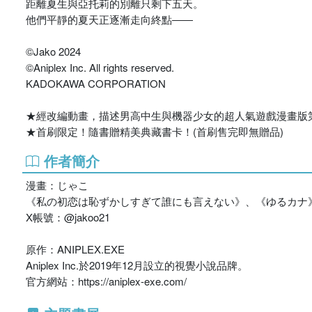
距離夏生與亞托莉的別離只剩下五天。
他們平靜的夏天正逐漸走向終點――
©Jako 2024
©Aniplex Inc. All rights reserved.
KADOKAWA CORPORATION
★經改編動畫，描述男高中生與機器少女的超人氣遊戲漫畫版
★首刷限定！隨書贈精美典藏書卡！(首刷售完即無贈品)
作者簡介
漫畫：じゃこ
《私の初恋は恥ずかしすぎて誰にも言えない》、《ゆるカナ
X帳號：@jakoo21
原作：ANIPLEX.EXE
Aniplex Inc.於2019年12月設立的視覺小說品牌。
官方網站：https://aniplex-exe.com/