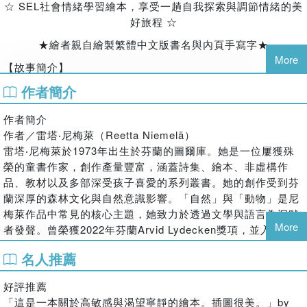
☆ SEL社會情緒學習繪本，享受一趟自我探索與調節情緒的美
好旅程 ☆
★繪者親自繪製繁體中文版書名與內頁手寫字★
More
【故事簡介】
在森林裡，有一隻耳朵很長的狐狸。
作者簡介
他對聲音很敏感，為了躲避噪音，他住在地底下的洞穴裡。
但洞穴裡還是充滿了聲音，於是，他決定出發去尋找「寧
作者簡介
靜」。
作者／雷塔‧尼梅萊（Reetta Niemelä）
雷塔‧尼梅萊於1973年出生於芬蘭的圖爾庫。她是一位屢獲殊
在閉上的眼睛後面、在夾著乾燥幸運草的書本扉頁間、
榮的童書作家，創作產量豐富，涵蓋詩集、繪本、非虛構作
在停下來休息的蝴蝶觸角裡、在鈴蘭花的芬芳裡、在白晝的光
品、教材以及多部深受孩子喜愛的系列叢書。她的創作受到芬
線裡……
蘭深厚的森林文化與自然意識影響。「自然」與「動物」是尼
他在許多意想不到的地方找到了寧靜。
梅萊作品中常見的核心主題，她致力於透過文學與語言為沉默
但他還是會因為噪音感到害怕而哭泣，
More
者發聲。曾榮獲2022年芬蘭Arvid Lydecken獎項，並入圍芬
這時候，他該如何是好呢？
蘭文學獎青少年組，更被觀眾票選為最受歡迎作品。其作品不
名人推薦
【本書特色】
僅備受肯定與喜愛，也被翻譯為多國語言。
「有時候必須要先製造一些噪音，才能得到寧靜。」
如果想更認識她，可以造訪她的IG：
好評推薦
https://www.instagram.com/reetta_niemela/
 一場豐富的視覺饗宴
「這是一本關於高敏感與渴望寧靜的繪本。插圖很美。」by