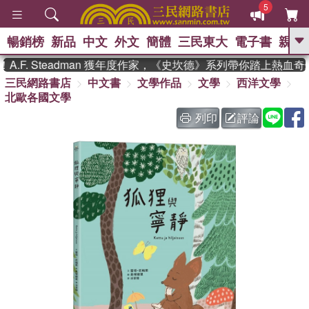
5
暢銷榜
新品
中文
外文
簡體
三民東大
電子書
親子
GO
F. Steadman 獲年度作家，《史坎德》系列帶你踏上熱血奇幻
三民網路書店
中文書
文學作品
文學
西洋文學
、
、
熱搜：
東野圭吾
The Odyssey
北歐各國文學
、
、
父親節
如果歷史是一群喵
暑期
、
、
推薦
國際布克獎 臺灣漫遊錄
方
列印
評論
、
、
念華
台灣的李登輝時代
數學女
、
孩：黎曼猜想
偉大的迷走神經