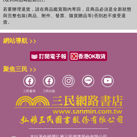
#SEL #社會情緒學習 #生命教育 #尊重同理 #高敏感 #療癒 #
造。
若要辦理退貨，請在商品鑑賞期內寄回，且商品必須是全新狀態
北歐風
如果想更認識她，可以造訪她的FB粉專「北歐四季–
與完整包裝(商品、附件、發票、隨貨贈品等)否則恕不接受退
Miyabela」：
www.facebook.com/shaninordic
【適讀年齡】
貨。
▲ 適讀任何年齡。
▲ 無注音，4歲起適合親子共讀。
網站導航 >>
聚焦三民 >>
三民書局
三民出版
本站著作權屬弘雅三民圖書股份有限公司