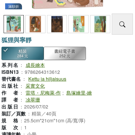
滿額折
狐狸與寧靜
精裝
書紐電子書
284 元
252 元
系列名
：
成長繪本
ISBN13
：
9786264313612
替代書名
：
Kettu ja hiljaisuus
出版社
：
采實文化
作者
：
雷塔・尼梅萊-作
;
島塚繪里-繪
譯者
：
凃翠珊
出版日
：
2026/07/02
裝訂／頁數
：
精裝／40頁
規格
：
25.5cm*21cm*1cm (高/寬/厚)
版次
：
1
適讀年齡
：
小學