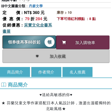
中文圖書分類
：
丹麥文學
定價
：NT$ 360 元
庫存 > 10
優惠價
：
79
折
284
元
下單可得紅利積點 ：8 點
促銷優惠
：
采實文化全書系
書展
領券後再享88折起
領
加入購物車
加入收藏
商品簡介
作者簡介
名人推薦
商品簡介
♥送給高敏感的你♥
★ 芬蘭兒童文學作家搭配日本人氣設計師，激盪出溫暖獨特的
北歐風格★