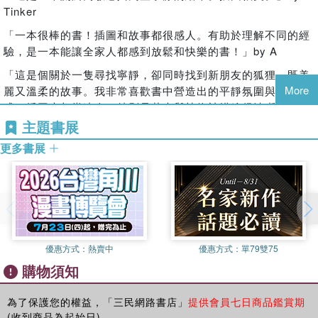
身為織品設計師的島塚繪里久居芬蘭，他的繪畫風格融合了日
繪者／島塚繪里（Eri Shimatsuka）
Tinker
本與北歐的精華。清新簡潔又可愛雅致的畫風，不僅培養孩子
島塚繪里是一位長年定居於芬蘭赫爾辛基的日籍插畫家、織品
「一本很棒的書！插圖和故事都很感人。有助於理解不同的經
的美感素養，也帶給讀者平靜和諧的視覺饗宴。
設計師和作家。她於2007年移居芬蘭，在芬蘭赫爾辛基阿爾托
驗，是一本能讓全家人都感到放鬆和快樂的書！」by A
 一段溫暖的友伴關係
大學學習紡織藝術。曾為日本和芬蘭的多個品牌設計印花圖
透過主角幽默的互動，展現孩子生活中友誼的陪伴與共鳴。森
案，其設計和書籍靈感源自於北歐的自然風光和日常生活，作
「這是個關於一隻尋找寧靜，卻同時找到新朋友的狐狸，既美
林裡的好朋友們都善良溫暖，就像天真可愛的孩子般，呈現出
品中常可見到充滿生命力的草木花卉與童趣的角色形象。除了
More
麗又溫柔的故事。我非常喜歡書中營造出的平靜氛圍與敘事方
一個充滿愛與尊重的美好世界。
平面設計，她的作品還包括插畫、書籍設計、服裝設計和翻
式。插圖也相當迷人，特別是花卉與植物被描繪得清晰可辨，
 一本溫柔的療癒指南
譯。
這點深得我心。」by Minttu
主題書展
狐狸尋找寧靜的過程，象徵我們練習與外界的雜音共處。高敏
如果想更認識她，可以造訪她的IG：
「軟萌又有氛圍感。我喜歡這本書文字裡的靜謐感。」by Neo
更多書展
感人群有時在面對生活時充滿辛苦與不安，這本書帶著我們溫
https://www.instagram.com/erishimatsuka/
「這本書的插畫和背景帶有一種『布料花樣感』，這些圖樣若
柔的逐步接受自己，並尋找適合的方式面對困難、解決問題。
譯者簡介
印製成童裝布料肯定非常可愛。這是一個充滿同理心的故事，
 一個重要的情緒學習
凃翠珊（Tsui-Shan Tu）
提醒我們『寧靜』對某些人的重要性。不只是敏感的人，一般
這本書屬於SEL社會情緒學習繪本。除了練習調節自己的情緒
政治大學廣電系畢業，丹麥奧爾堡大學歐洲研究碩士，目前定
人也能享受寧靜。」by Mikko Saari
之外，更能透過狐狸的經歷，讓我們知道原來每個人的感受都
居芬蘭。喜歡學習語言、並探索語言背後蘊含的文化意義，也
如此不同。帶領孩子學習尊重同理、包容與接納。
暖心推薦
喜愛在藝術表現的實踐中體驗生命。最大的愛好是演奏小提
優惠方式：
熱賣中
優惠方式：
單79雙75
 一份美好的生命禮物
沈雅琪｜神老師
琴、在舞蹈中開發身體潛能、親近自然植物藥草、並從日常細
購物須知
書中文字如詩般優美動人。透過故事與孩子討論哲學議題，並
陳志恆｜諮商心理師、暢銷作家
節中看見美麗。曾著有《設計 讓世界看見芬蘭》、《北歐四季
探討成人的內在心靈。閱讀後，讓感受在心中發酵，在這個紛
蔡宜芳｜諮商心理師、親職教養講師
透明筆記》、《教養 可以這麼自然》等書。近年來也深入自然
紛擾擾又複雜的世界中，找回屬於自己的一方寧靜。
為了保護您的權益，「三民網路書店」
提供會員七日商品鑑賞期
療癒、芳香療法、靈性探索，並繼續在人生道路上實驗與創
(收到商品為起始日)。