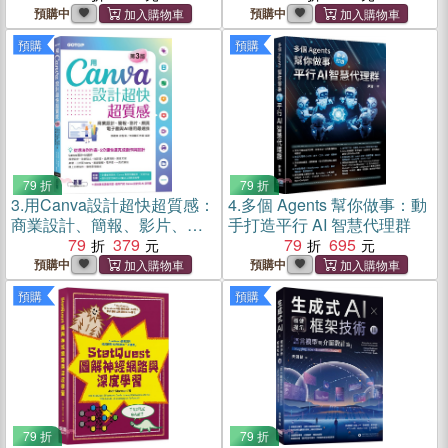
預購中
預購中
預購
預購
79 折
79 折
3.
用Canva設計超快超質感：
4.
多個 Agents 幫你做事：動
商業設計、簡報、影片、網
手打造平行 AI 智慧代理群
頁、電子書與AI應用最速技
79
379
79
695
預購中
預購中
預購
預購
79 折
79 折