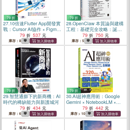
79 折
79 折
27.
10倍速Flutter App開發實
28.
OpenClaw 本質論與建構
戰：Cursor AI協作 × Figma
工程：基礎完全攻略：誕
UI設計
79
537
生、本質、架構、設計與設
79
750
定、控管、安全性
庫存：8
庫存：5
79 折
79 折
29.
智慧通膨下的新商機：AI
30.
AI超神應用術：Google
時代的稀缺能力與新護城河
Gemini × NotebookLM ×
79
434
Nano Banana × Omni ×
79
442
Flow × Gemini Live全解鎖
庫存：6
庫存 > 10
(附範例素材/提示詞/影音教
學)