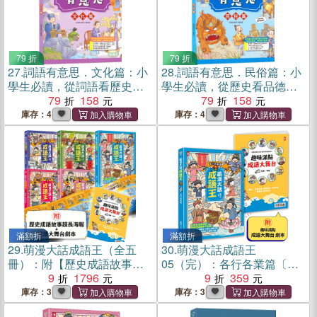
79 折
79 折
27.
詞語有意思．文化篇：小
28.
詞語有意思．民俗篇：小
學生必讀，從詞語看歷史！
學生必讀，從歷史看品德！
50個詞語＋成語故事，打造
79
158
50個詞語＋成語故事，打造
79
158
超強作文力！
超強作文力！
庫存：4
庫存：4
滿額折
滿額折
29.
萌漫大話成語王（全五
30.
萌漫大話成語王
冊）：附【歷史成語故事超
05（完）：各行各業篇〔附
長海報】+【成語大舞台劇
9
1796
「趣味滿點成語大舞台」劇
9
359
本】
本〕
庫存：3
庫存：3