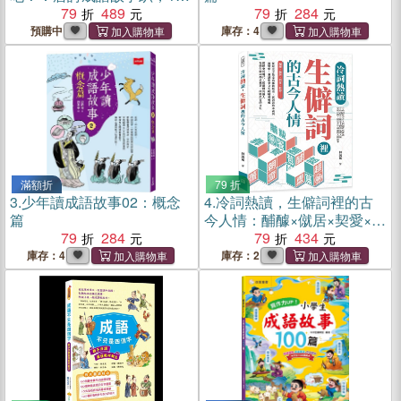
個成語，99篇穿越傳奇
79
489
79
284
預購中
庫存：4
滿額折
79 折
3.
少年讀成語故事02：概念
4.
冷詞熱讀，生僻詞裡的古
篇
今人情：酺醵×僦居×契愛×軫
79
284
悼……從經史子集走向鄉鎮
79
434
飯桌，在詞語的本義與流變
庫存：4
庫存：2
中，重讀中華文化的精神根
柢