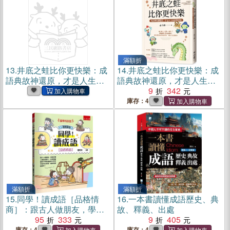
滿額折
13.
井底之蛙比你更快樂：成
14.
井底之蛙比你更快樂：成
語典故神還原，才是人生真
語典故神還原，才是人生真
相與智慧(電子書)
相與智慧
9
342
庫存：4
滿額折
滿額折
15.
同學！讀成語［品格情
16.
一本書讀懂成語歷史、典
商］：跟古人做朋友，學習
故、釋義、出處
逆轉人生的領導力，從情境
95
333
9
405
幽默對白牢記成語和文言文
庫存：4
庫存：4