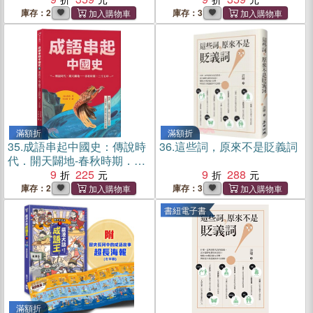
圖)〕
庫存：2
庫存：3
滿額折
滿額折
35.
成語串起中國史：傳說時
36.
這些詞，原來不是貶義詞
代．開天闢地-春秋時期．三
令五申
9
225
9
288
庫存：2
庫存：3
書紐電子書
滿額折