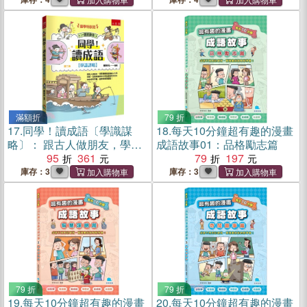
字音字形字義，國學常識呱
呱叫！
滿額折
79 折
17.
同學！讀成語〔學識謀
18.
每天10分鐘超有趣的漫畫
略〕： 跟古人做朋友，學習
成語故事01：品格勵志篇
扭轉局面跑贏人生的策略，
95
361
79
197
從情境幽默對白牢記成語和
庫存：3
庫存：3
文言文字音字形字義，國學
常識頂呱呱！
79 折
79 折
19.
每天10分鐘超有趣的漫畫
20.
每天10分鐘超有趣的漫畫