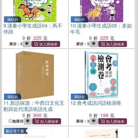
滿額折
滿額折
9.
漫畫小學生成語04：馬不
10.
漫畫小學生成語05：多如
停蹄
牛毛
9
225
9
225
庫存：5
庫存：5
滿額折
滿額折
11.
新語探源：中西日文化互
12.
會考成語詞語檢測卷
動與近代漢語術語生成
9
900
9
198
無庫存
庫存：3
書紐電子書