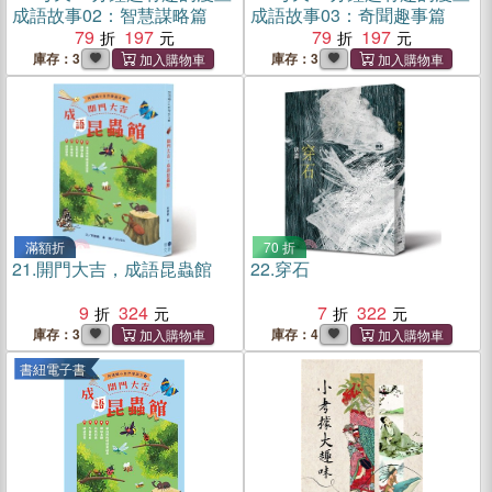
成語故事02：智慧謀略篇
成語故事03：奇聞趣事篇
79
197
79
197
庫存：3
庫存：3
滿額折
70 折
21.
開門大吉，成語昆蟲館
22.
穿石
9
324
7
322
庫存：3
庫存：4
書紐電子書