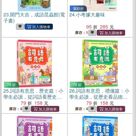
滿額折
23.
開門大吉，成語昆蟲館(電
24.
小考據大趣味
子書)
95
285
庫存：1
79 折
79 折
25.
詞語有意思．歷史篇：小
26.
詞語有意思．禮儀篇：小
學生必讀，從詞語看歷史！
學生必讀，從歷史看品德！
50個詞語＋成語故事，打造
79
158
50個詞語＋成語故事，打造
79
158
超強作文力！
超強作文力！
庫存：4
庫存：4