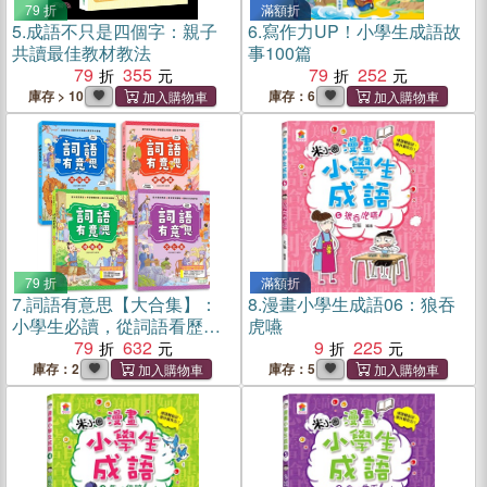
79 折
滿額折
5.
成語不只是四個字：親子
6.
寫作力UP！小學生成語故
共讀最佳教材教法
事100篇
79
355
79
252
庫存 > 10
庫存：6
79 折
滿額折
7.
詞語有意思【大合集】：
8.
漫畫小學生成語06：狼吞
小學生必讀，從詞語看歷
虎嚥
史！200個詞語＋成語故事，
79
632
9
225
打造超強作文力！
庫存：2
庫存：5