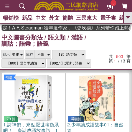
5
暢銷榜
新品
中文
外文
簡體
三民東大
電子書
親子
GO
. Steadman 獲年度作家，《史坎德》系列帶你踏上熱血奇幻
中文圖書分類法
/
語文類
/
漢語
/
、
熱搜：
東野圭吾
高希均教授回憶錄
訓詁；語彙；語義
、
、
、
The Odyssey
父親節
如果歷
、
、
史是一群喵
暑期推薦
國際布克
、
、
顯示
庫存
獎 臺灣漫遊錄
方念華
台灣的李
共
503
筆
、
、
登輝時代
數學女孩：黎曼猜想
第
1
/ 13
頁
偉大的迷走神經
預購
79 折
滿額折
1.
詩神們，來點厭世聊癒系
2.
少年讀成語故事01：自然
吧！：唐詩成語故事趴，143
篇