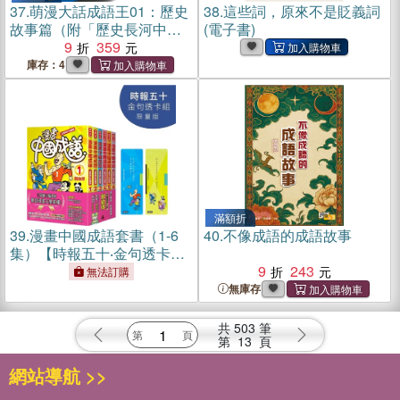
37.
萌漫大話成語王01：歷史
38.
這些詞，原來不是貶義詞
故事篇（附「歷史長河中的
(電子書)
成語故事」超長海報(左半
9
359
圖)）
庫存：4
滿額折
39.
漫畫中國成語套書（1-6
40.
不像成語的成語故事
集）【時報五十‧金句透卡組
限量版】
9
243
無法訂購
無庫存
共
503
筆
第
13
頁
網站導航 >>