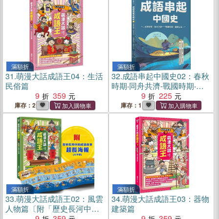
滿額折
滿額折
31.
萌漫大話成語王04：生活
32.
成語串起中國史02：春秋
民俗篇
時期‧同舟共濟-戰國時期‧圖
9
359
窮匕見
9
225
庫存：2
庫存：1
滿額折
滿額折
33.
萌漫大話成語王02：風雲
34.
萌漫大話成語王03：器物
人物篇〔附「歷史長河中的
建築篇
成語故事」超長海報(右半
9
359
9
359