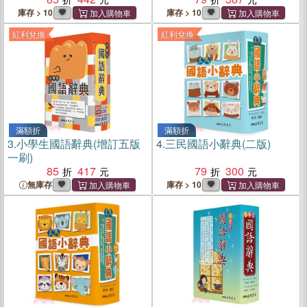
庫存 > 10
庫存 > 10
紅利兌換
紅利兌換
滿額折
滿額折
3.
小學生國語辭典(增訂五版
4.
三民國語小辭典(二版)
一刷)
85
417
79
300
無庫存
庫存 > 10