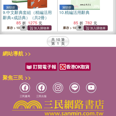
滿額折
滿額折
9.
中文辭典套組（精編活用
10.
精編活用辭典
辭典+成語典）（共2冊）
85
1275
85
782
庫存 > 10
庫存 > 10
共
10
筆
第
1
頁
網站導航 >>
聚焦三民 >>
三民書局
三民出版