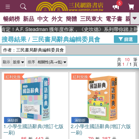
5
暢銷榜
新品
中文
外文
簡體
三民東大
電子書
親子
GO
！A.F. Steadman 獲年度作家，《史坎德》系列帶你踏上熱
搜尋結果
/
三民書局辭典編輯委員會
、
熱搜：
東野圭吾
高希均教授回憶錄
篩選
、
、
、
The Odyssey
父親節
如果歷
作者：三民書局辭典編輯委員會
、
、
史是一群喵
暑期推薦
國際布克
、
、
獎 臺灣漫遊錄
方念華
台灣的李
共
10
筆
顯示
排序
、
、
登輝時代
數學女孩：黎曼猜想
第
1
/ 1
頁
偉大的迷走神經
紅利兌換
紅利兌換
滿額折
滿額折
1.
小學生國語辭典(增訂七版
2.
小學生國語辭典(增訂六版
一刷)
一刷)
85
442
79
387