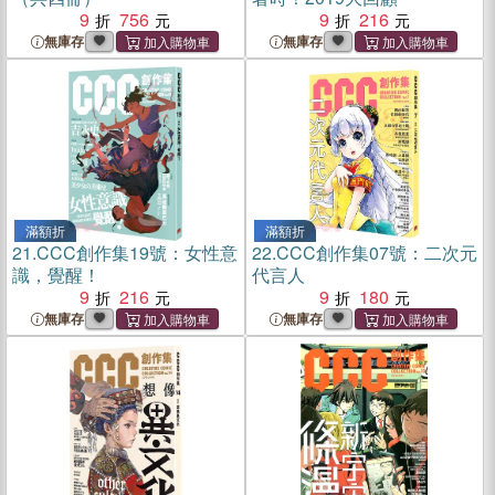
9
756
9
216
無庫存
無庫存
滿額折
滿額折
21.
CCC創作集19號：女性意
22.
CCC創作集07號：二次元
識，覺醒！
代言人
9
216
9
180
無庫存
無庫存