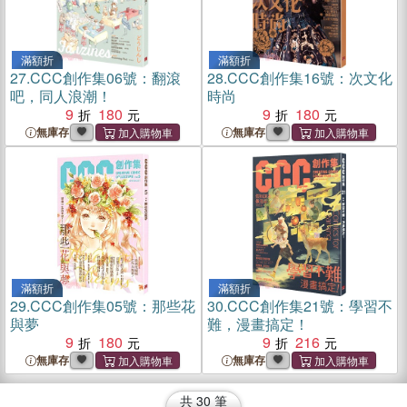
滿額折
滿額折
27.
CCC創作集06號：翻滾
28.
CCC創作集16號：次文化
吧，同人浪潮！
時尚
9
180
9
180
無庫存
無庫存
滿額折
滿額折
29.
CCC創作集05號：那些花
30.
CCC創作集21號：學習不
與夢
難，漫畫搞定！
9
180
9
216
無庫存
無庫存
共
30
筆