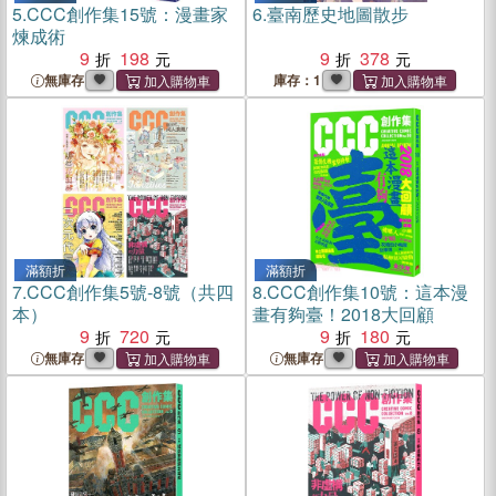
5.
CCC創作集15號：漫畫家
6.
臺南歷史地圖散步
煉成術
9
198
9
378
無庫存
庫存：1
滿額折
滿額折
7.
CCC創作集5號-8號（共四
8.
CCC創作集10號：這本漫
本）
畫有夠臺！2018大回顧
9
720
9
180
無庫存
無庫存