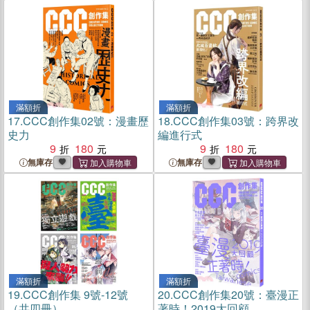
滿額折
滿額折
17.
CCC創作集02號：漫畫歷
18.
CCC創作集03號：跨界改
史力
編進行式
9
180
9
180
無庫存
無庫存
滿額折
滿額折
19.
CCC創作集 9號-12號
20.
CCC創作集20號：臺漫正
（共四冊）
著時！2019大回顧