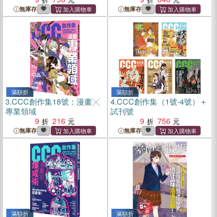
無庫存
無庫存
滿額折
滿額折
3.
CCC創作集18號：漫畫╳
4.
CCC創作集（1號-4號）＋
專業領域
試刊號
9
216
9
756
無庫存
無庫存
滿額折
滿額折