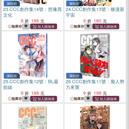
滿額折
滿額折
23.
CCC創作集14號：想像異
24.
CCC創作集13號：條漫新
文化
宇宙
9
198
9
180
無庫存
無庫存
滿額折
滿額折
25.
CCC創作集12號：BL最
26.
CCC創作集11號：擬人勢
前線
力來襲
9
198
9
198
無庫存
無庫存