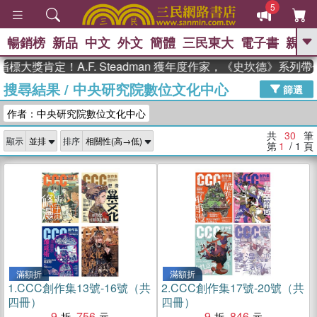
5
暢銷榜
新品
中文
外文
簡體
三民東大
電子書
親子
GO
獎肯定！A.F. Steadman 獲年度作家，《史坎德》系列帶你
搜尋結果
/
中央研究院數位文化中心
、
熱搜：
東野圭吾
高希均教授回憶錄
篩選
、
、
、
The Odyssey
父親節
如果歷
作者：中央研究院數位文化中心
、
、
史是一群喵
暑期推薦
國際布克
、
、
獎 臺灣漫遊錄
方念華
台灣的李
共
30
筆
顯示
排序
、
、
登輝時代
數學女孩：黎曼猜想
第
1
/ 1
頁
偉大的迷走神經
滿額折
滿額折
1.
CCC創作集13號-16號（共
2.
CCC創作集17號-20號（共
四冊）
四冊）
9
756
9
846