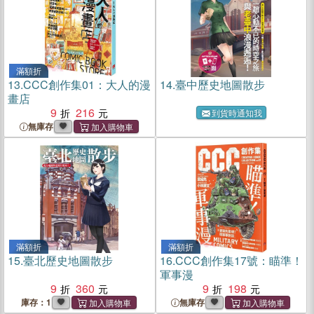
滿額折
13.
CCC創作集01：大人的漫
14.
臺中歷史地圖散步
畫店
9
216
到貨時通知我
無庫存
滿額折
滿額折
15.
臺北歷史地圖散步
16.
CCC創作集17號：瞄準！
軍事漫
9
360
9
198
庫存：1
無庫存