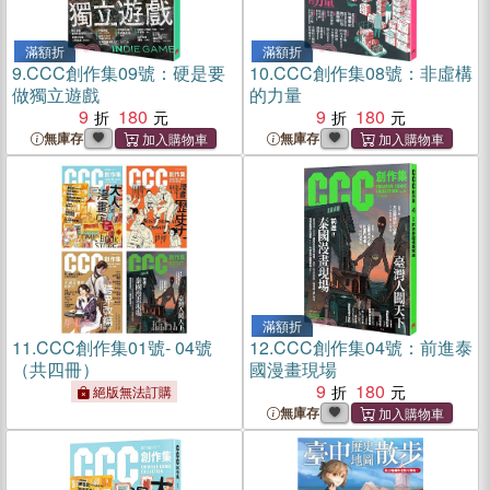
滿額折
滿額折
9.
CCC創作集09號：硬是要
10.
CCC創作集08號：非虛構
做獨立遊戲
的力量
9
180
9
180
無庫存
無庫存
滿額折
11.
CCC創作集01號- 04號
12.
CCC創作集04號：前進泰
（共四冊）
國漫畫現場
9
180
絕版無法訂購
無庫存