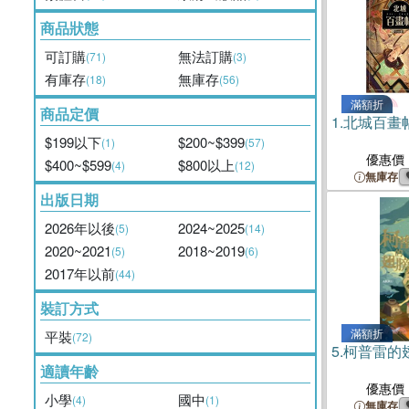
商品狀態
可訂購
無法訂購
(71)
(3)
有庫存
無庫存
(18)
(56)
滿額折
商品定價
1.
北城百畫帖
$199以下
$200~$399
(1)
(57)
優惠價
$400~$599
$800以上
(4)
(12)
無庫存
出版日期
2026年以後
2024~2025
(5)
(14)
2020~2021
2018~2019
(5)
(6)
2017年以前
(44)
裝訂方式
滿額折
平裝
(72)
5.
柯普雷的
適讀年齡
優惠價
小學
國中
(4)
(1)
無庫存