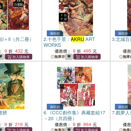
滿額折
滿額折
I＋II（共二冊）
2.
十色千景：
AKRU
ART
3.
北城百
WORKS
9
432
9
495
：
優惠價：
優
無庫存
無庫
滿額折
滿額折
翅膀
6.
《CCC創作集》典藏套組17
7.
戲夢人
－20（共四冊）
9
216
9
864
：
優惠價：
優
無庫存
無庫