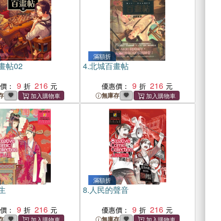
滿額折
畫帖02
4.
北城百畫帖
9
216
9
216
惠價：
優惠價：
存
無庫存
滿額折
生
8.
人民的聲音
9
216
9
216
惠價：
優惠價：
存
無庫存