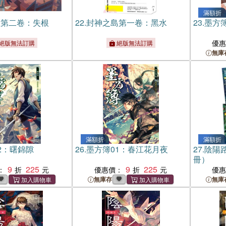
滿額折
島第二卷：失根
22.
封神之島第一卷：黑水
23.
墨方
優
絕版無法訂購
絕版無法訂購
無庫
滿額折
滿額折
2：曙錦隙
26.
墨方簿01：春江花月夜
27.
陰陽路
冊）
9
225
9
225
：
優惠價：
優
無庫存
無庫