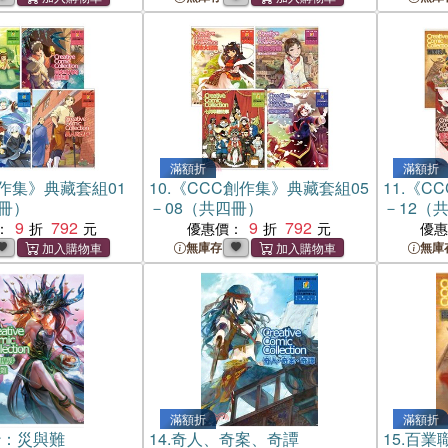
滿額折
滿額折
作集》典藏套組01
10.
《CCC創作集》典藏套組05
11.
《CC
四冊）
－08（共四冊）
－12（
9
792
9
792
：
優惠價：
優
無庫存
無庫
滿額折
滿額折
沙：災與難
14.
奇人、奇案、奇譚
15.
百業