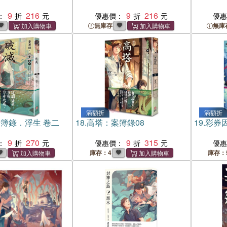
9
216
9
216
：
優惠價：
優
無庫存
無庫
滿額折
滿額折
簿錄．浮生 卷二
18.
高塔：案簿錄08
19.
彩券
9
270
9
315
：
優惠價：
優
庫存：4
庫存：