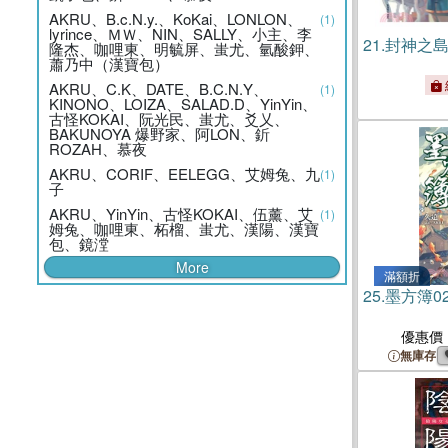
AKRU、B.c.N.y.、KoKai、LONLON、
(1)
lyrince、ＭＷ、NIN、SALLY、小主、李
21.
封神之
隆杰、咖哩東、明毓屏、蚩尤、氫酸鉀、
蕭乃中（漢寶包）
AKRU、C.K、DATE、B.C.N.Y、
(1)
KINONO、LOIZA、SALAD.D、YinYin、
古怪KOKAI、阮光民、蚩尤、爻乂、
BAKUNOYA 爆野家、阿LON、釿
ROZAH、慕夜
AKRU、CORIF、EELEGG、艾姆兔、九
(1)
子
AKRU、YinYin、古怪KOKAI、伍薰、艾
(1)
姆兔、咖哩東、柘榴、蚩尤、漢陽、漢寶
包、鏡漟
More
滿額折
25.
墨方簿0
優惠價
無庫存