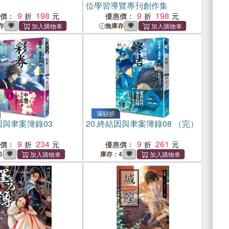
位學習導覽專刊創作集
9
198
9
198
惠價：
優惠價：
存
無庫存
滿額折
因與聿案簿錄03
20.
終結因與聿案簿錄08 （完）
9
234
9
261
惠價：
優惠價：
5
庫存：4