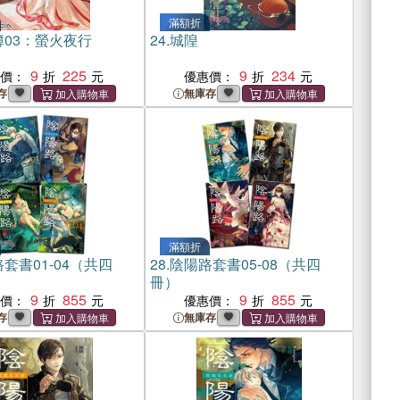
滿額折
簿03：螢火夜行
24.
城隍
9
225
9
234
惠價：
優惠價：
存
無庫存
滿額折
套書01-04（共四
28.
陰陽路套書05-08（共四
冊）
9
855
9
855
惠價：
優惠價：
存
無庫存