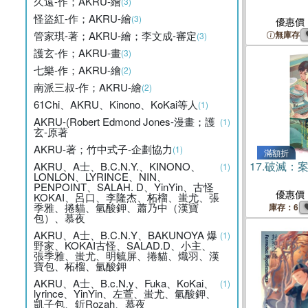
久遠-作；AKRU-繪
(3)
怪盜紅-作；AKRU-繪
(3)
優惠價
管家琪-著；AKRU-繪；李文成-審定
無庫存
(3)
護玄-作；AKRU-畫
(3)
七樂-作；AKRU-繪
(2)
南派三叔-作；AKRU-繪
(2)
61Chi、AKRU、Kinono、KoKai等人
(1)
AKRU-(Robert Edmond Jones-漫畫；護
(1)
玄-原著
AKRU-著；竹中式子-企劃協力
(1)
滿額折
17.
破滅：案
AKRU、A士、B.C.N.Y.、KINONO、
(1)
LONLON、LYRINCE、NIN、
PENPOINT、SALAH. D、YinYin、古怪
優惠價
KOKAI、呂口、李隆杰、柘榴、蚩尤、張
季雅、捲貓、氫酸鉀、蕭乃中（漢寶
庫存：6
包）、慕夜
AKRU、A士、B.C.N.Y、BAKUNOYA 爆
(1)
野家、KOKAI古怪、SALAD.D、小主、
張季雅、蚩尤、明毓屏、捲貓、熾羽、漢
寶包、柘榴、氫酸鉀
AKRU、A士、B.c.N.y、Fuka、KoKai、
(1)
lyrince、YinYin、左萱、蚩尤、氫酸鉀、
凱子包、釿Rozah、慕夜