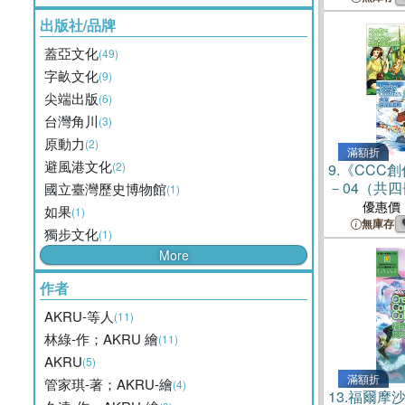
出版社/品牌
蓋亞文化
(49)
字畝文化
(9)
尖端出版
(6)
台灣角川
(3)
原動力
(2)
滿額折
避風港文化
(2)
9.
《CCC創
－04（共
國立臺灣歷史博物館
(1)
優惠價
如果
(1)
無庫存
獨步文化
(1)
More
作者
AKRU-等人
(11)
林綠-作；AKRU 繪
(11)
AKRU
(5)
滿額折
管家琪-著；AKRU-繪
(4)
13.
福爾摩