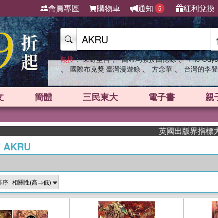
會員專區
購物車
通知
紅利兌換
5
、
、
熱搜：
東野圭吾
高希均教授回憶錄
The Odys
、
、
、
國際布克獎 臺灣漫遊錄
方念華
台灣的李登
文
簡體
三民東大
電子書
親
英國出版界指標大獎肯定！A.
/
AKRU
排序