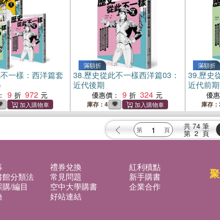
滿額折
滿額折
此不一樣：西洋篇套
38.
歷史從此不一樣西洋篇03：
39.
歷史
）
近代後期
近代前期
9
972
9
324
：
優惠價：
優
庫存：4
庫存：
共
74
筆
第
2
頁
募
禮券兌換
紅利積點
聚
書館分類法
常見問題
新手購書
購/編目
空中大學購書
企業合作
換
好站連結