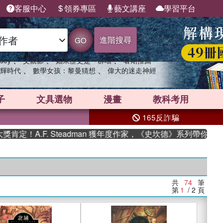
客服中心
領券專區
藝文講座
學習平台
進階搜尋
GO
、
、
、
sey
父親節
如果歷史是一群喵
暑期推薦
、
、
輝時代
數學女孩：黎曼猜想
偉大的迷走神經
子
文具選物
漫畫
教科考用
165反詐騙
F. Steadman 獲年度作家，《史坎德》系列帶你踏上熱血奇幻
共
74
筆
第
1
/ 2
頁