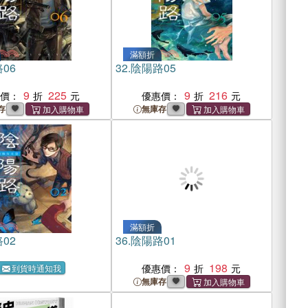
滿額折
06
32.
陰陽路05
9
225
9
216
惠價：
優惠價：
存
無庫存
滿額折
02
36.
陰陽路01
9
198
優惠價：
到貨時通知我
無庫存