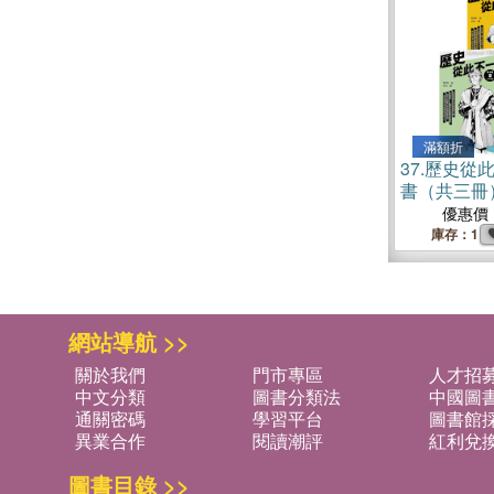
滿額折
37.
歷史從
書（共三冊
優惠價
庫存：1
網站導航 >>
關於我們
門市專區
人才招
中文分類
圖書分類法
中國圖
通關密碼
學習平台
圖書館採
異業合作
閱讀潮評
紅利兌
圖書目錄 >>