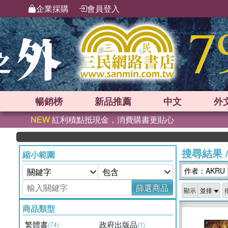
企業採購
會員登入
暢銷榜
新品
推薦
中文
外
NEW
紅利積點抵現金，消費購書更貼心
搜尋結果
縮小範圍
作者：AKRU
篩選商品
顯示
商品類型
繁體書
政府出版品
(74)
(1)