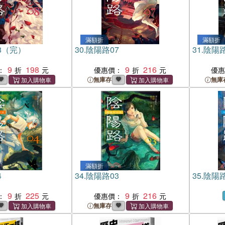
滿額折
滿額折
8（完）
30.
陰陽路07
31.
陰陽路
9
198
9
216
：
優惠價：
優
無庫存
無庫
滿額折
4
34.
陰陽路03
35.
陰陽路
9
225
9
216
：
優惠價：
無庫存