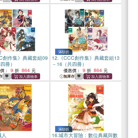
滿額折
C創作集》典藏套組09
12.
《CCC創作集》典藏套組13
共四冊）
－16（共四冊）
9
864
9
864
惠價：
優惠價：
存
無庫存
滿額折
職人
16.
城市大冒險：數位典藏與數